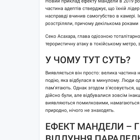
Новий приклад ефекту Мандели в 2019 роц
частина адептів стверджує, що їхній лідер
насправді вчинив самогубство в камері. І
розстріляли, причому декількома роками 
Секо Асахара, глава одіозною тоталітарно
терористичну атаку в токійському метро, ​
У ЧОМУ ТУТ СУТЬ?
Виявляється він просто: велика частина 
подію, яка відбулася в минулому. Люди о
пам'ятають. Однак згодом з'ясовується, щ
дійсно були, але відбувалися зовсім інакш
виявляються помилковими, намагаються зн
природно, нічого не знаходять.
ЕФЕКТ МАНДЕЛИ – Г
ВІДЛУННЯ ПАРАЛЕЛЬ