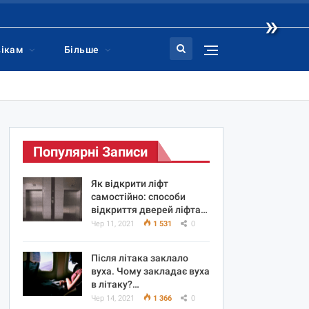
»
вікам
Більше
Популярні Записи
Як відкрити ліфт
самостійно: способи
відкриття дверей ліфта…
Чер 11, 2021
1 531
0
Після літака заклало
вуха. Чому закладає вуха
в літаку?…
Чер 14, 2021
1 366
0