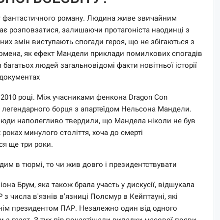
 фантастичного роману. Людина живе звичайним
нає розповзатися, залишаючи протагоніста наодинці з
их змін виступають спогади героя, що не збігаються з
еномена, як ефект Мандели приклади помилкових спогадів
я багатьох людей загальновідомі факти новітньої історії
 документах
2010 році. Між учасниками фенкона Dragon Con
х легендарного борця з апартеїдом Нельсона Мандели.
люди наполегливо твердили, що Мандела ніколи не був
 роках минулого століття, хоча до смерті
я ще три роки.
им в тюрмі, то чи жив довго і президентствувати
на Брум, яка також брала участь у дискусії, відшукала
з числа в'язнів в'язниці Полсмур в Кейптауні, які
нім президентом ПАР. Незалежно один від одного
 з газет. З тих пір почастішали випадки масової появи