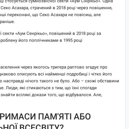
і стосується сумнозвісної секти «Аум Сінрікьо». Одна
 Секо Асахара, страчений в 2018 році через повішення,
нші переконані, що Секо Асахара не повісиш, але
раніше.
ї секти «Аум Сенрікьо», повішений в 2018 році за
​зроблену його поплічниками в 1995 році
населення через якогось тригера раптово згадує про
днаково описують всі найменші подробиці і чітко його
о насправді нічого такого не було. Або – схожі обставини
е. Люди, які стикаються з тим, що їхні спогади
айти всілякі докази того, що відбувалося. Але,
РИМАСИ ПАМ'ЯТІ АБО
НОЇ ВСЕСВІТУ?