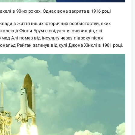
келі в 90-их роках. Однак вона закрита в 1916 році
лади з життя інших історичних особистостей, яких
 колекції Фіони Брум є свідчення очевидців, які
ед Алі помер від інсульту через півроку після
ональд Рейган загинув від кулі Джона Хінклі в 1981 році.