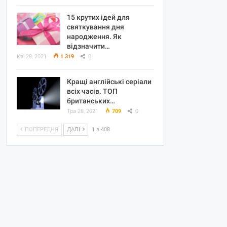
15 крутих ідей для
святкування дня
народження. Як
відзначити…
Кві 28, 2021
1 319
0
Кращі англійські серіали
всіх часів. ТОП
британських…
Тра 28, 2021
709
0
ПОПЕРЕДНЯ
ДАЛІ
1 з 408