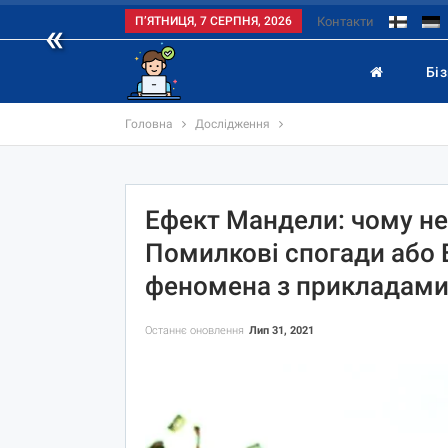
«
П’ЯТНИЦЯ, 7 СЕРПНЯ, 2026
Контакти
Бі
Головна
Дослідження
Ефект Мандели: чому не 
Помилкові спогади або 
феномена з прикладам
Останнє оновлення
Лип 31, 2021