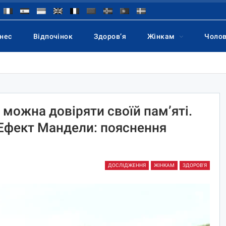
знес
Відпочінок
Здоров’я
Жінкам
Чоло
можна довіряти своїй пам’яті.
Ефект Мандели: пояснення
и
ДОСЛІДЖЕННЯ
ЖІНКАМ
ЗДОРОВ'Я