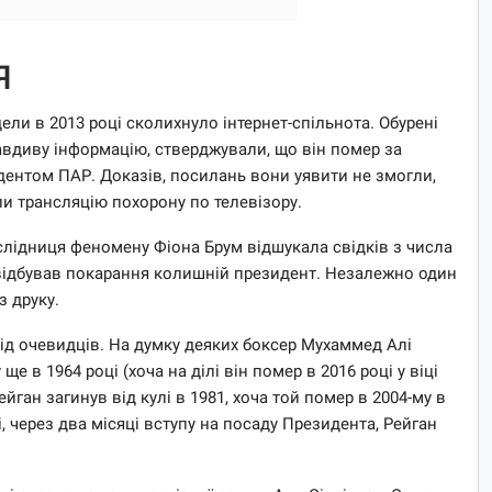
Я
и в 2013 році сколихнуло інтернет-спільнота. Обурені
равдиву інформацію, стверджували, що він помер за
зидентом ПАР. Доказів, посилань вони уявити не змогли,
ли трансляцію похорону по телевізору.
ослідниця феномену Фіона Брум відшукала свідків з числа
е відбував покарання колишній президент. Незалежно один
з друку.
 від очевидців. На думку деяких боксер Мухаммед Алі
ще в 1964 році (хоча на ділі він помер в 2016 році у віці
ейган загинув від кулі в 1981, хоча той помер в 2004-му в
і, через два місяці вступу на посаду Президента, Рейган