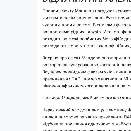
Прояви ефекту Мандели нагадують сюжет
життям, а потім звична канва буття почи
чудовим новим світом. Вісниками фатальн
розповідями рідних і друзів. У такого ф
виходять за межі особистих біографій: дл
виглядають зовсім не так, як в офіційних
Вперше про ефект Мандели заговорили в 
розгорілася суперечка про життєвий шля
Всупереч очевидним фактам якісь дивні 
президентом ПАР і помер у в'язниці в 80-х
південноафриканського лідера залишалос
Нельсон Мандела, який чи то помер молод
Через деякий час дослідниця феномену Фіо
свідків похорону першого президента ПАР 
відбували покарання одночасно з майбут
опитані докладно переказували некрологи