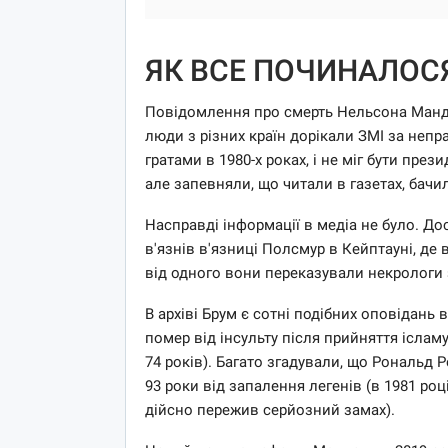
ЯК ВСЕ ПОЧИНАЛОС
Повідомлення про смерть Нельсона Мандел
люди з різних країн дорікали ЗМІ за неп
гратами в 1980-х роках, і не міг бути пре
але запевняли, що читали в газетах, бачи
Насправді інформації в медіа не було. Д
в'язнів в'язниці Полсмур в Кейптауні, д
від одного вони переказували некрологи 
В архіві Брум є сотні подібних оповідань
помер від інсульту після прийняття ісламу 
74 років). Багато згадували, що Рональд Р
93 роки від запалення легенів (в 1981 роц
дійсно пережив серйозний замах).