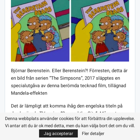
Björnar Berenstein. Eller Berenstein?! Förresten, detta är
en bild från serien ”The Simpsons”, 2017 släpptes en
specialutgåva av denna berömda tecknad film, tillägnad
Mandela-effekten
Det är lämpligt att komma ihåg den engelska titeln på
den berömda TV-serien ”Sex and the City”. Många tror
Denna webbplats använder cookies för att förbättra din upplevelse.
att rätt stavning är Sex IN the city, vilket bekräftas av
Vi antar att du är ok med detta, men du kan välja bort det om du vill.
översättningen. Andra hävdar att namnet ursprungligen
Jag accepterar
Fler detaljer
var Sex och staden. Det finns gott om exempel som