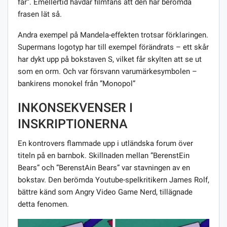
far”. Emellertid hävdar filmfans att den här berömda
frasen lät så.
Andra exempel på Mandela-effekten trotsar förklaringen.
Supermans logotyp har till exempel förändrats – ett skår
har dykt upp på bokstaven S, vilket får skylten att se ut
som en orm. Och var försvann varumärkesymbolen –
bankirens monokel från ”Monopol”
INKONSEKVENSER I
INSKRIPTIONERNA
En kontrovers flammade upp i utländska forum över
titeln på en barnbok. Skillnaden mellan ”BerenstEin
Bears” och ”BerenstAin Bears” var stavningen av en
bokstav. Den berömda Youtube-spelkritikern James Rolf,
bättre känd som Angry Video Game Nerd, tillägnade
detta fenomen.