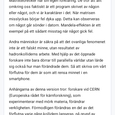
Matrixteoretiker har sin egen förklaring. De tror att allt
omkring oss faktiskt är ett program skrivet av någon
eller något, och vi är karaktärer i det. När matrisen
misslyckas börjar fel dyka upp. Detta kan observeras
om något går sönder i datorn. Mandela-effekten är ett
exempel på ett sådant misstag när något gick fel.
Andra människor är säkra på att det ovanliga fenomenet
inte är ett falskt minne, utan resultatet av
hadronkolliderns arbete. Med hjälp av det öppnade
forskare inte bara dörrar till parallella världar utan lärde
sig också hur man förändrade dem. Så att skriva om vårt
förflutna för dem är som att rensa minnet i en
smartphone.
Anhängarna av denna version tror: forskare vid CERN
(Europeiska rådet för kärnforskning), som
experimenterar med mörk materia, förändrar
verkligheten. Förmodligen förändras en del av det
förflutna varje gång kollidern lanseras, på grund av