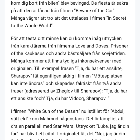
kom dig bort från bilen” blev bevingad. De flesta är säkra
på att den är lånad från filmen ”Beware of the Car”.
Många vägrar att tro att det uttalades i filmen ”In Secret
to the Whole World”.
För att testa ditt minne kan du komma ihåg uttrycken
från karaktärerna från filmerna Love and Doves, Prisoner
of the Kaukasus och andra bästsäljare från sovjettiden.
Många kommer att finna tydliga inkonsekvenser med
originalen. Till exempel frasen ”Tja, du har ett ansikte,
Sharapov” lät egentligen aldrig i filmen ”Mötesplatsen
kan inte ändras” och skapades faktiskt från två andra
fraser (adresserad av Zheglov till Sharapov): ”Tja, du har
ett ansikte ”och” Tja, du har Vidocq, Sharapov. ”
I filmen ”White Sun of the Desert” nu istället för ”Abdul,
sätt eld” kom Mahmud någonstans. Det är lämpligt att
dra en parallell med Star Wars. Uttrycket ”Luke, jag är din
far” har blivit ett citat. I originalet lät det ”Nej, jag är din