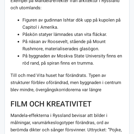
Exempel på Mandela-effekter från arkitektur i Ryssland
och utomlands:
Figuren av gudinnan Ishtar dök upp på kupolen på
Capitol i Amerika.
Påskön statyer lämnades utan vita fläckar.
På näsan av Roosevelt, stående på Mount
Rushmore, materialiserades glasögon.
På byggnaden av Moskva State University finns en
röd rand, på spiran finns en trumma.
Till och med Vita huset har förändrats. Typen av
strukturer förblev oförändrad, men byggnaden i centrum
blev mindre, övergångskorridorerna var längre
FILM OCH KREATIVITET
Mandela-effekterna i Ryssland bevisar att bilder i
målningar, varumärkeslogotyper förändras, ord av
berömda dikter och sånger försvinner. Uttrycket: ”Pojke,