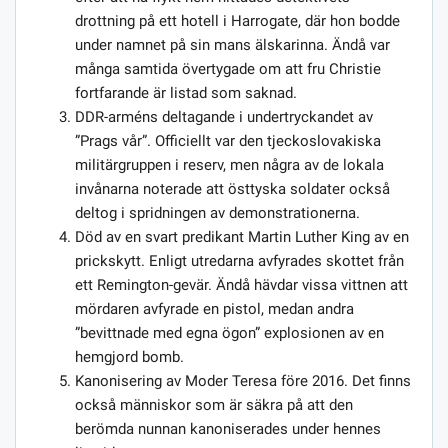
drottning på ett hotell i Harrogate, där hon bodde
under namnet på sin mans älskarinna. Ändå var
många samtida övertygade om att fru Christie
fortfarande är listad som saknad.
DDR-arméns deltagande i undertryckandet av
”Prags vår”. Officiellt var den tjeckoslovakiska
militärgruppen i reserv, men några av de lokala
invånarna noterade att östtyska soldater också
deltog i spridningen av demonstrationerna.
Död av en svart predikant Martin Luther King av en
prickskytt. Enligt utredarna avfyrades skottet från
ett Remington-gevär. Ändå hävdar vissa vittnen att
mördaren avfyrade en pistol, medan andra
”bevittnade med egna ögon” explosionen av en
hemgjord bomb.
Kanonisering av Moder Teresa före 2016. Det finns
också människor som är säkra på att den
berömda nunnan kanoniserades under hennes