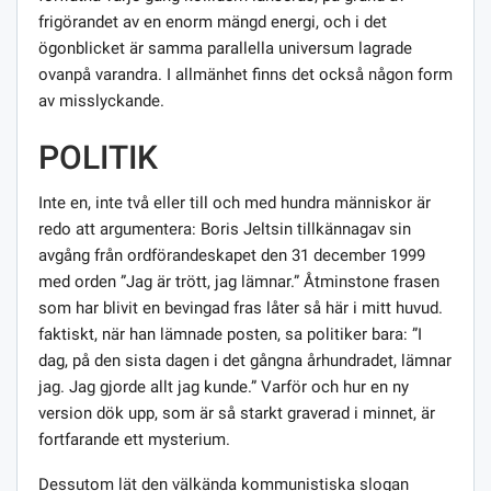
frigörandet av en enorm mängd energi, och i det
ögonblicket är samma parallella universum lagrade
ovanpå varandra. I allmänhet finns det också någon form
av misslyckande.
POLITIK
Inte en, inte två eller till och med hundra människor är
redo att argumentera: Boris Jeltsin tillkännagav sin
avgång från ordförandeskapet den 31 december 1999
med orden ”Jag är trött, jag lämnar.” Åtminstone frasen
som har blivit en bevingad fras låter så här i mitt huvud.
faktiskt, när han lämnade posten, sa politiker bara: ”I
dag, på den sista dagen i det gångna århundradet, lämnar
jag. Jag gjorde allt jag kunde.” Varför och hur en ny
version dök upp, som är så starkt graverad i minnet, är
fortfarande ett mysterium.
Dessutom lät den välkända kommunistiska slogan