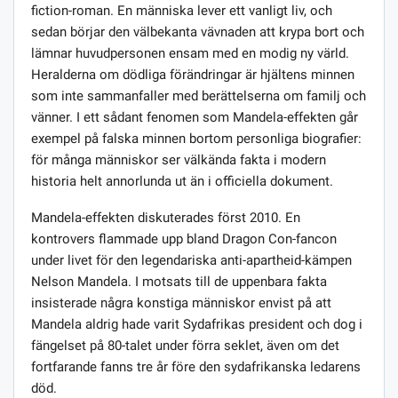
fiction-roman. En människa lever ett vanligt liv, och
sedan börjar den välbekanta vävnaden att krypa bort och
lämnar huvudpersonen ensam med en modig ny värld.
Heralderna om dödliga förändringar är hjältens minnen
som inte sammanfaller med berättelserna om familj och
vänner. I ett sådant fenomen som Mandela-effekten går
exempel på falska minnen bortom personliga biografier:
för många människor ser välkända fakta i modern
historia helt annorlunda ut än i officiella dokument.
Mandela-effekten diskuterades först 2010. En
kontrovers flammade upp bland Dragon Con-fancon
under livet för den legendariska anti-apartheid-kämpen
Nelson Mandela. I motsats till de uppenbara fakta
insisterade några konstiga människor envist på att
Mandela aldrig hade varit Sydafrikas president och dog i
fängelset på 80-talet under förra seklet, även om det
fortfarande fanns tre år före den sydafrikanska ledarens
död.