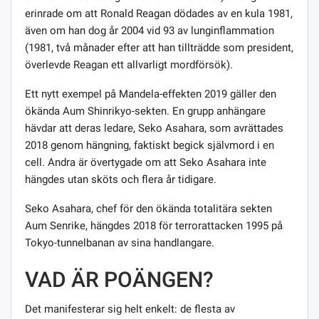
erinrade om att Ronald Reagan dödades av en kula 1981,
även om han dog år 2004 vid 93 av lunginflammation
(1981, två månader efter att han tillträdde som president,
överlevde Reagan ett allvarligt mordförsök).
Ett nytt exempel på Mandela-effekten 2019 gäller den
ökända Aum Shinrikyo-sekten. En grupp anhängare
hävdar att deras ledare, Seko Asahara, som avrättades
2018 genom hängning, faktiskt begick självmord i en
cell. Andra är övertygade om att Seko Asahara inte
hängdes utan sköts och flera år tidigare.
Seko Asahara, chef för den ökända totalitära sekten
Aum Senrike, hängdes 2018 för terrorattacken 1995 på
Tokyo-tunnelbanan av sina handlangare.
VAD ÄR POÄNGEN?
Det manifesterar sig helt enkelt: de flesta av