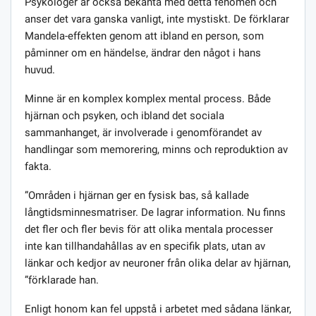
Psykologer är också bekanta med detta fenomen och
anser det vara ganska vanligt, inte mystiskt. De förklarar
Mandela-effekten genom att ibland en person, som
påminner om en händelse, ändrar den något i hans
huvud.
Minne är en komplex komplex mental process. Både
hjärnan och psyken, och ibland det sociala
sammanhanget, är involverade i genomförandet av
handlingar som memorering, minns och reproduktion av
fakta.
”Områden i hjärnan ger en fysisk bas, så kallade
långtidsminnesmatriser. De lagrar information. Nu finns
det fler och fler bevis för att olika mentala processer
inte kan tillhandahållas av en specifik plats, utan av
länkar och kedjor av neuroner från olika delar av hjärnan,
”förklarade han.
Enligt honom kan fel uppstå i arbetet med sådana länkar,