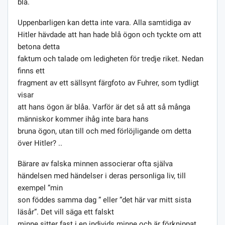
blå.
Uppenbarligen kan detta inte vara. Alla samtidiga av
Hitler hävdade att han hade blå ögon och tyckte om att
betona detta
faktum och talade om ledigheten för tredje riket. Nedan
finns ett
fragment av ett sällsynt färgfoto av Fuhrer, som tydligt
visar
att hans ögon är blåa. Varför är det så att så många
människor kommer ihåg inte bara hans
bruna ögon, utan till och med förlöjligande om detta
över Hitler? ..
Bärare av falska minnen associerar ofta själva
händelsen med händelser i deras personliga liv, till
exempel ”min
son föddes samma dag ” eller ”det här var mitt sista
läsår”. Det vill säga ett falskt
minne sitter fast i en individs minne och är förknippat