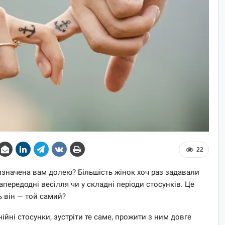
22
ризначена вам долею? Більшість жінок хоч раз задавали
апередодні весілля чи у складні періоди стосунків. Це
ь він — той самий?
ійні стосунки, зустріти те саме, прожити з ним довге