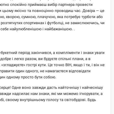
олютно спокійно приймаєш вибір партнера провести
при цьому якісно та повноцінно проводиш час. Довіра — це
ою, хворою, сумною, плачучою, яка потребує турботи або
розтягнутих спортивках і футболці, не замислюючись, чи
и себе найулюбленішою і найбажанішою. .
-букетний період закінчився, а компліменти і знаки уваги
обре і легко разом, ви будуєте спільні плани, а в
гладжуєте» гострі кути. Це точно ВІН, якщо і ти, і він не
иправити один одного, не намагаєтеся відповідати
дин одному просто бути собою.
 серце! Одне воно завжди дасть найточнішу і найчеснішу
 завжди надсилає нам знаки, які ми можемо ігнорувати, а
і, своєму внутрішньому голосу та світобудові. Будь