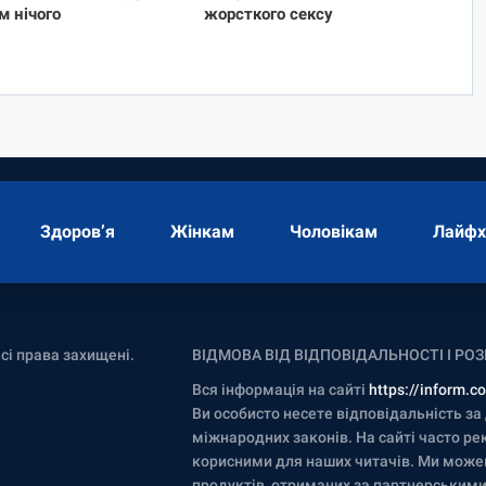
ам нічого
жорсткого сексу
Здоров’я
Жінкам
Чоловікам
Лайфх
Всі права захищені.
ВІДМОВА ВІД ВІДПОВІДАЛЬНОСТІ І РО
Вся інформація на сайті
https://inform.c
Ви особисто несете відповідальність з
міжнародних законів. На сайті часто р
корисними для наших читачів. Ми може
продуктів, отриманих за партнерським