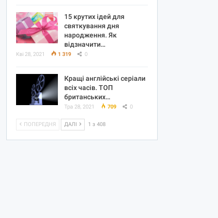
15 крутих ідей для
святкування дня
народження. Як
відзначити…
Кві 28, 2021
1 319
0
Кращі англійські серіали
всіх часів. ТОП
британських…
Тра 28, 2021
709
0
ПОПЕРЕДНЯ
ДАЛІ
1 з 408