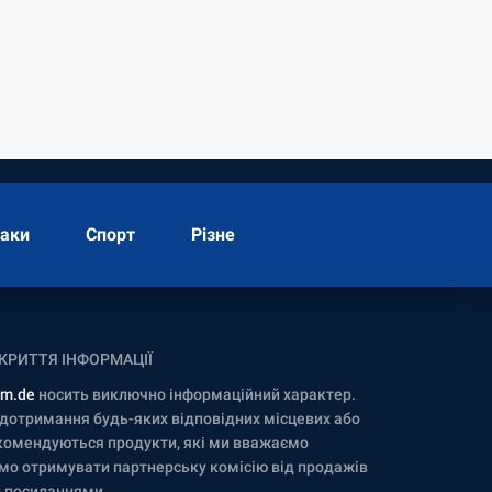
аки
Спорт
Різне
ЗКРИТТЯ ІНФОРМАЦІЇ
om.de
носить виключно інформаційний характер.
а дотримання будь-яких відповідних місцевих або
екомендуються продукти, які ми вважаємо
мо отримувати партнерську комісію від продажів
и посиланнями.