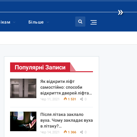
»
вікам
Більше
Популярні Записи
Як відкрити ліфт
самостійно: способи
відкриття дверей ліфта…
Чер 11, 2021
1 531
0
Після літака заклало
вуха. Чому закладає вуха
в літаку?…
Чер 14, 2021
1 366
0