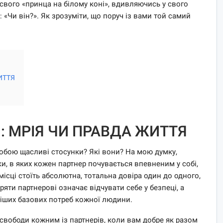
свого «принца на білому коні», вдивляючись у свого
«Чи він?». Як зрозуміти, що поруч із вами той самий
ИТТЯ
: МРІЯ ЧИ ПРАВДА ЖИТТЯ
обою щасливі стосунки? Які вони? На мою думку,
и, в яких кожен партнер почувається впевненим у собі,
місці стоїть абсолютна, тотальна довіра один до одного,
ряти партнерові означає відчувати себе у безпеці, а
віших базових потреб кожної людини.
я свободи кожним із партнерів, коли вам добре як разом