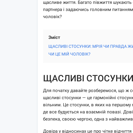
щасливе життя. Багато півжиття шукають 
партнера і задаючись головним питанням: 
чоловік?
Зміст
ЩАСЛИВІ СТОСУНКИ: МРІЯ ЧИ ПРАВДА Ж
ЧИ ЦЕ МІЙ ЧОЛОВІК?
ЩАСЛИВІ СТОСУНКИ
Для початку давайте розберемося, що ж с
щасливі стосунки — це гармонійні стосунк
вільним. Це стосунки, в яких на першому 
де все будується на взаємній повазі. Дові
безпека, своєю чергою, одна з найважли
Довіра у відносинах це про чітке відчутт