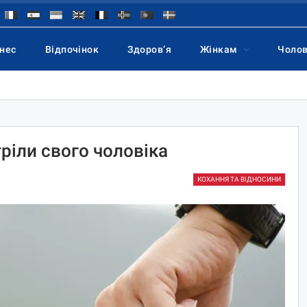
знес
Відпочінок
Здоров’я
Жінкам
Чоло
тріли свого чоловіка
КОХАННЯ ТА ВІДНОСИНИ