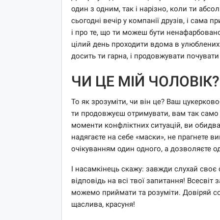
один з одним, так і нарізно, коли ти абс
сьогодні вечір у компанії друзів, і сама 
і про те, що ти можеш бути ненафарбован
цілий день проходити вдома в улюблених 
досить ти гарна, і продовжувати почуват
ЧИ ЦЕ МІЙ ЧОЛОВІК?
То як зрозуміти, чи він це? Ваш цукерково
ти продовжуєш отримувати, вам так само д
моменти конфліктних ситуацій, ви обидва «з
надягаєте на себе «маски», не прагнете в
очікуванням один одного, а дозволяєте о
І насамкінець скажу: завжди слухай своє
відповідь на всі твої запитання! Всесвіт
можемо приймати та розуміти. Довіряй соб
щаслива, красуня!