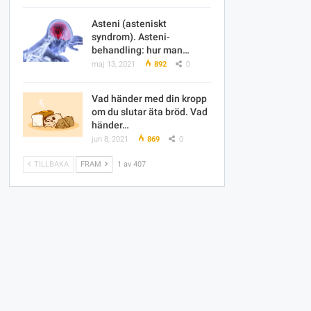
Asteni (asteniskt
syndrom). Asteni-
behandling: hur man…
maj 13, 2021
892
0
Vad händer med din kropp
om du slutar äta bröd. Vad
händer…
jun 8, 2021
869
0
TILLBAKA
FRAM
1 av 407