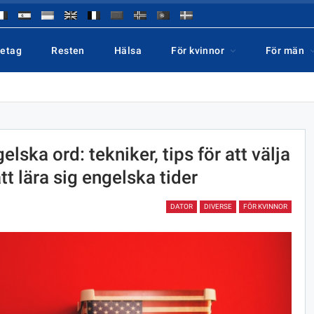
retag
Resten
Hälsa
För kvinnor
För män
lska ord: tekniker, tips för att välja
tt lära sig engelska tider
DATOR
DIVERSE
FÖR KVINNOR