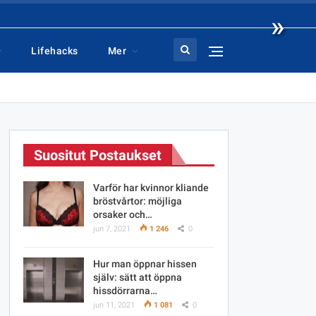
»
Lifehacks
Mer
Suositut Postaukset
Varför har kvinnor kliande
bröstvårtor: möjliga
orsaker och…
jun 7, 2021
1 246
0
Hur man öppnar hissen
själv: sätt att öppna
hissdörrarna…
jun 11, 2021
1 081
0