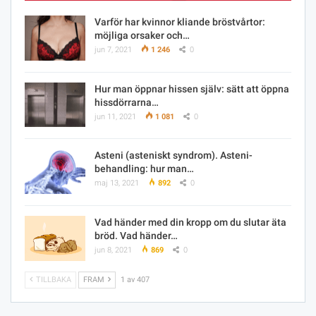
Varför har kvinnor kliande bröstvårtor:
möjliga orsaker och…
jun 7, 2021
1 246
0
Hur man öppnar hissen själv: sätt att öppna
hissdörrarna…
jun 11, 2021
1 081
0
Asteni (asteniskt syndrom). Asteni-
behandling: hur man…
maj 13, 2021
892
0
Vad händer med din kropp om du slutar äta
bröd. Vad händer…
jun 8, 2021
869
0
TILLBAKA
FRAM
1 av 407