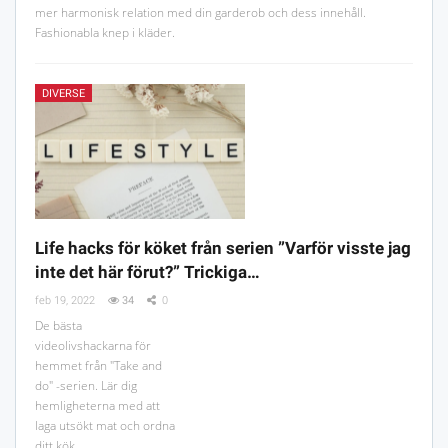
mer harmonisk relation med din garderob och dess innehåll.
Fashionabla knep i kläder.
DIVERSE
Life hacks för köket från serien ”Varför visste jag
inte det här förut?” Trickiga…
feb 19, 2022
34
0
De bästa
videolivshackarna för
hemmet från "Take and
do" -serien. Lär dig
hemligheterna med att
laga utsökt mat och ordna
ditt kök