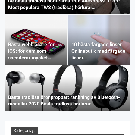
De bästa trådlösa hörlurarna från Aliexpress. TOPP
Mest populära TWS (trådlösa) hörlurar…
Bästa webbläsare för
10 bästa färgade linser.
iOS: för dem som
Onlinebutik med färgade
spenderar mycket…
linser…
Bästa trådlösa öronproppar: rankning av Bluetooth-
modeller 2020 Bästa trådlösa hörlurar
Kategorivy: