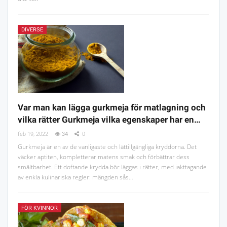
DIVERSE
Var man kan lägga gurkmeja för matlagning och
vilka rätter Gurkmeja vilka egenskaper har en…
feb 19, 2022
34
0
Gurkmeja är en av de vanligaste och lättillgängliga kryddorna. Det
väcker aptiten, kompletterar matens smak och förbättrar dess
smältbarhet. Ett doftande krydda bör läggas i rätter, med iakttagande
av enkla kulinariska regler: mängden sås…
FÖR KVINNOR