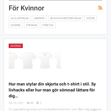
För Kvinnor
ALLA ARTIKLAR
ANDROID
BILAR OCH MOTORCYKLAR
DATOR
DIVERSE
FÖR MÄN
FÖRETAG
DIVERSE
Hur man stylar din skjorta och t-shirt i stil. Sy
livhacks eller hur man gör sömnad lättare för
dig…
feb 20, 2022
45
0
En uppsättning enkla och användbara tekniker som låter dig bygga en