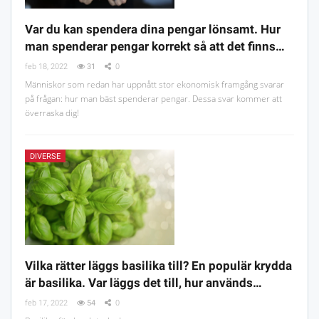
Var du kan spendera dina pengar lönsamt. Hur
man spenderar pengar korrekt så att det finns…
feb 18, 2022
31
0
Människor som redan har uppnått stor ekonomisk framgång svarar
på frågan: hur man bäst spenderar pengar. Dessa svar kommer att
överraska dig!
DIVERSE
Vilka rätter läggs basilika till? En populär krydda
är basilika. Var läggs det till, hur används…
feb 17, 2022
54
0