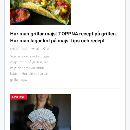
Hur man grillar majs: TOPPNA recept på grillen.
Hur man lagar kol på majs: tips och recept
feb 18, 2022
45
0
Vi är alla vana vid att laga
majs, men på grillen, tro
mig, det smakar ännu
bättre. Hur lätt det är att
grilla majs.
DIVERSE