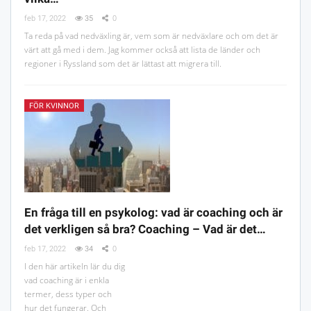
feb 17, 2022
35
0
Ta reda på vad nedväxling är, vem som är nedväxlare och om det är
värt att gå med i dem. Jag kommer också att lista de länder och
regioner i Ryssland som det är lättast att migrera till.
FÖR KVINNOR
En fråga till en psykolog: vad är coaching och är
det verkligen så bra? Coaching – Vad är det…
feb 17, 2022
34
0
I den här artikeln lär du dig
vad coaching är i enkla
termer, dess typer och
hur det fungerar. Och