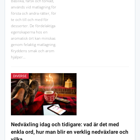
Basilika, färsk och torkad,
används vid matlagning för
första och andra rätter, för
te och till och med för
desserter. De fördelaktiga
egenskaperna hos en
aromatisk ört kan minskas
genom felaktig matlagning.
Kryddens smak och arom
hjälper…
DIVERSE
Nedväxling idag och tidigare: vad är det med
enkla ord, hur man blir en verklig nedväxlare och
vilka…