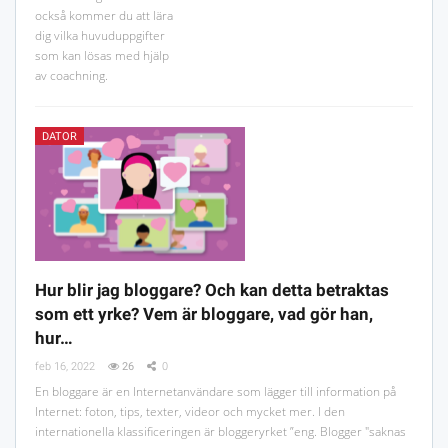
också kommer du att lära
dig vilka huvuduppgifter
som kan lösas med hjälp
av coachning.
DATOR
Hur blir jag bloggare? Och kan detta betraktas
som ett yrke? Vem är bloggare, vad gör han,
hur…
feb 16, 2022
26
0
En bloggare är en Internetanvändare som lägger till information på
Internet: foton, tips, texter, videor och mycket mer. I den
internationella klassificeringen är bloggeryrket ”eng. Blogger "saknas