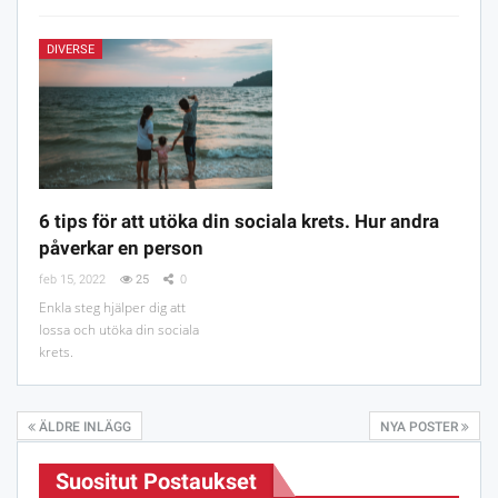
DIVERSE
6 tips för att utöka din sociala krets. Hur andra
påverkar en person
feb 15, 2022
25
0
Enkla steg hjälper dig att
lossa och utöka din sociala
krets.
ÄLDRE INLÄGG
NYA POSTER
Suositut Postaukset