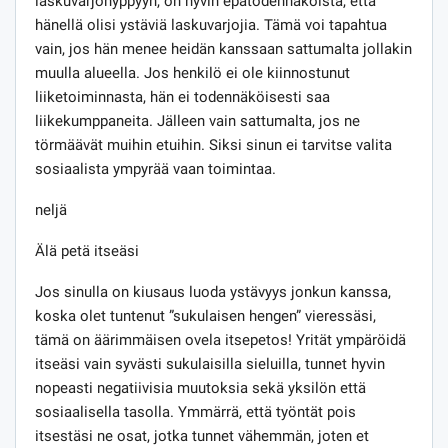
laskuvarjohyppyyn, on hyvin epätodennäköistä, että
hänellä olisi ystäviä laskuvarjojia. Tämä voi tapahtua
vain, jos hän menee heidän kanssaan sattumalta jollakin
muulla alueella. Jos henkilö ei ole kiinnostunut
liiketoiminnasta, hän ei todennäköisesti saa
liikekumppaneita. Jälleen vain sattumalta, jos ne
törmäävät muihin etuihin. Siksi sinun ei tarvitse valita
sosiaalista ympyrää vaan toimintaa.
neljä
Älä petä itseäsi
Jos sinulla on kiusaus luoda ystävyys jonkun kanssa,
koska olet tuntenut ”sukulaisen hengen” vieressäsi,
tämä on äärimmäisen ovela itsepetos! Yrität ympäröidä
itseäsi vain syvästi sukulaisilla sieluilla, tunnet hyvin
nopeasti negatiivisia muutoksia sekä yksilön että
sosiaalisella tasolla. Ymmärrä, että työntät pois
itsestäsi ne osat, jotka tunnet vähemmän, joten et