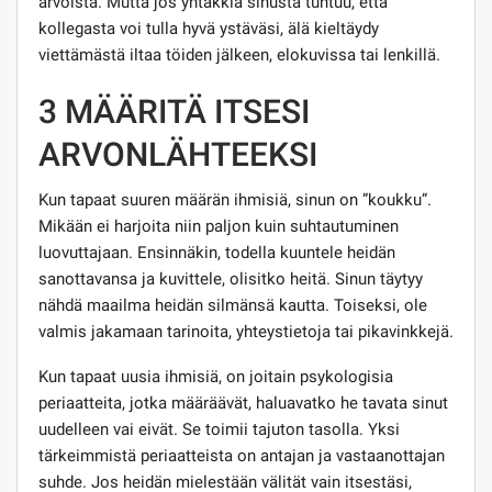
arvoista. Mutta jos yhtäkkiä sinusta tuntuu, että
kollegasta voi tulla hyvä ystäväsi, älä kieltäydy
viettämästä iltaa töiden jälkeen, elokuvissa tai lenkillä.
3 MÄÄRITÄ ITSESI
ARVONLÄHTEEKSI
Kun tapaat suuren määrän ihmisiä, sinun on ”koukku”.
Mikään ei harjoita niin paljon kuin suhtautuminen
luovuttajaan. Ensinnäkin, todella kuuntele heidän
sanottavansa ja kuvittele, olisitko heitä. Sinun täytyy
nähdä maailma heidän silmänsä kautta. Toiseksi, ole
valmis jakamaan tarinoita, yhteystietoja tai pikavinkkejä.
Kun tapaat uusia ihmisiä, on joitain psykologisia
periaatteita, jotka määräävät, haluavatko he tavata sinut
uudelleen vai eivät. Se toimii tajuton tasolla. Yksi
tärkeimmistä periaatteista on antajan ja vastaanottajan
suhde. Jos heidän mielestään välität vain itsestäsi,