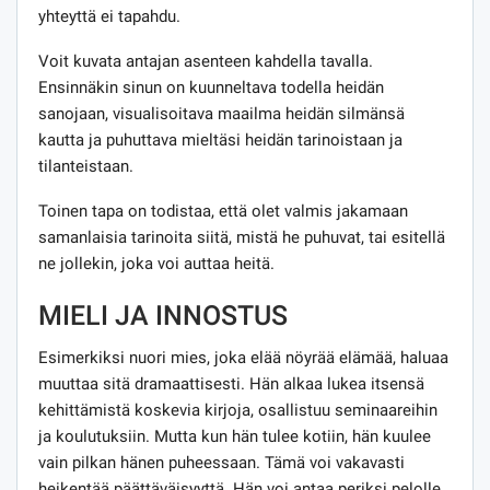
yhteyttä ei tapahdu.
Voit kuvata antajan asenteen kahdella tavalla.
Ensinnäkin sinun on kuunneltava todella heidän
sanojaan, visualisoitava maailma heidän silmänsä
kautta ja puhuttava mieltäsi heidän tarinoistaan ​​ja
tilanteistaan.
Toinen tapa on todistaa, että olet valmis jakamaan
samanlaisia ​​tarinoita siitä, mistä he puhuvat, tai esitellä
ne jollekin, joka voi auttaa heitä.
MIELI JA INNOSTUS
Esimerkiksi nuori mies, joka elää nöyrää elämää, haluaa
muuttaa sitä dramaattisesti. Hän alkaa lukea itsensä
kehittämistä koskevia kirjoja, osallistuu seminaareihin
ja koulutuksiin. Mutta kun hän tulee kotiin, hän kuulee
vain pilkan hänen puheessaan. Tämä voi vakavasti
heikentää päättäväisyyttä. Hän voi antaa periksi pelolle,