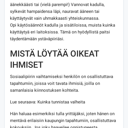
äänekkäästi tai (vielä parempi!) Vannovat kadulla,
sylkevät hampaidensa läpi, nauravat ääneen tai
käyttäytyvät vain uhmakkaasti yhteiskunnassa.
Opi käytösäännöt kadulla ja sisätiloissa, muista kuinka
käyttäytyä eri laitoksissa. Tämä on hyödyllistä paitsi
täydentämään ystäväpiiriäsi.
MISTÄ LÖYTÄÄ OIKEAT
IHMISET
Sosiaalipiirin vaihtamiseksi henkilön on osallistuttava
tapahtumiin, joissa voit tavata ihmisiä, joilla on
samanlaisia ​​kiinnostuksen kohteita.
Lue seuraava: Kuinka tunnistaa valheita
Hän haluaa esimerkiksi tulla yrittäjäksi, joten hänen on
mentävä erilaisiin kaupungin tapahtumiin, osallistuttava
kokouksiin. Jos joku haaveilee onnistuneesta