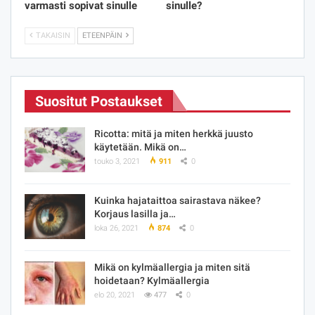
varmasti sopivat sinulle
sinulle?
TAKAISIN
ETEENPÄIN
Suositut Postaukset
Ricotta: mitä ja miten herkkä juusto
käytetään. Mikä on…
touko 3, 2021
911
0
Kuinka hajataittoa sairastava näkee?
Korjaus lasilla ja…
loka 26, 2021
874
0
Mikä on kylmäallergia ja miten sitä
hoidetaan? Kylmäallergia
elo 20, 2021
477
0