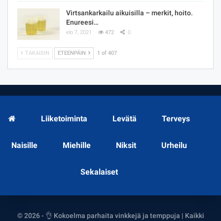
Virtsankarkailu aikuisilla – merkit, hoito.
Enureesi…
elo 7, 2021
472
0
TAKAISIN
ETEENPÄIN
1 of 407
Liiketoiminta
Levätä
Terveys
Naisille
Miehille
Niksit
Urheilu
Sekalaiset
© 2026 - 👌 Kokoelma parhaita vinkkejä ja temppuja | Kaikki