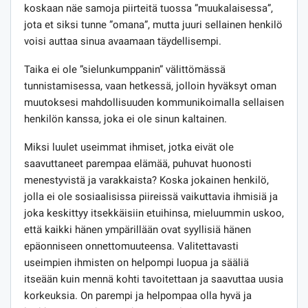
koskaan näe samoja piirteitä tuossa ”muukalaisessa”,
jota et siksi tunne ”omana”, mutta juuri sellainen henkilö
voisi auttaa sinua avaamaan täydellisempi.
Taika ei ole ”sielunkumppanin” välittömässä
tunnistamisessa, vaan hetkessä, jolloin hyväksyt oman
muutoksesi mahdollisuuden kommunikoimalla sellaisen
henkilön kanssa, joka ei ole sinun kaltainen.
Miksi luulet useimmat ihmiset, jotka eivät ole
saavuttaneet parempaa elämää, puhuvat huonosti
menestyvistä ja varakkaista? Koska jokainen henkilö,
jolla ei ole sosiaalisissa piireissä vaikuttavia ihmisiä ja
joka keskittyy itsekkäisiin etuihinsa, mieluummin uskoo,
että kaikki hänen ympärillään ovat syyllisiä hänen
epäonniseen onnettomuuteensa. Valitettavasti
useimpien ihmisten on helpompi luopua ja sääliä
itseään kuin mennä kohti tavoitettaan ja saavuttaa uusia
korkeuksia. On parempi ja helpompaa olla hyvä ja