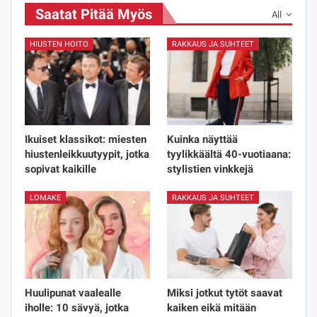
Saatat Pitää Myös
All
HIUSTEN HOITO
RAKKAUS JA SUHTEET
Ikuiset klassikot: miesten
Kuinka näyttää
hiustenleikkuutyypit, jotka
tyylikkäältä 40-vuotiaana:
sopivat kaikille
stylistien vinkkejä
LOMAKE
RAKKAUS JA SUHTEET
Huulipunat vaalealle
Miksi jotkut tytöt saavat
iholle: 10 sävyä, jotka
kaiken eikä mitään