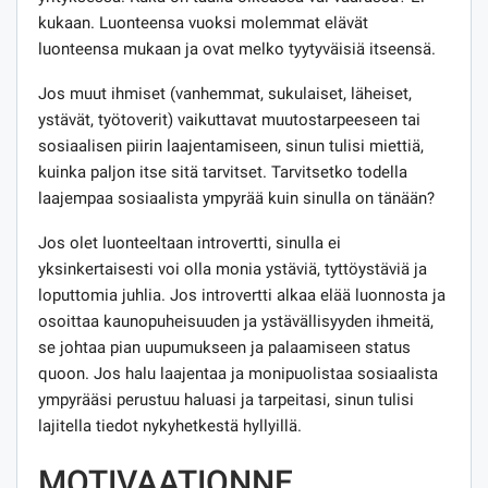
kukaan. Luonteensa vuoksi molemmat elävät
luonteensa mukaan ja ovat melko tyytyväisiä itseensä.
Jos muut ihmiset (vanhemmat, sukulaiset, läheiset,
ystävät, työtoverit) vaikuttavat muutostarpeeseen tai
sosiaalisen piirin laajentamiseen, sinun tulisi miettiä,
kuinka paljon itse sitä tarvitset. Tarvitsetko todella
laajempaa sosiaalista ympyrää kuin sinulla on tänään?
Jos olet luonteeltaan introvertti, sinulla ei
yksinkertaisesti voi olla monia ystäviä, tyttöystäviä ja
loputtomia juhlia. Jos introvertti alkaa elää luonnosta ja
osoittaa kaunopuheisuuden ja ystävällisyyden ihmeitä,
se johtaa pian uupumukseen ja palaamiseen status
quoon. Jos halu laajentaa ja monipuolistaa sosiaalista
ympyrääsi perustuu haluasi ja tarpeitasi, sinun tulisi
lajitella tiedot nykyhetkestä hyllyillä.
MOTIVAATIONNE