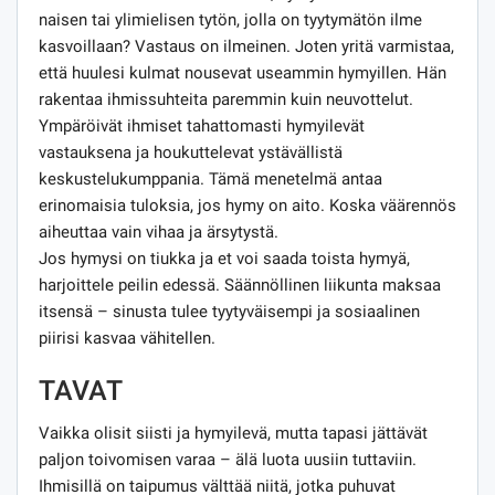
naisen tai ylimielisen tytön, jolla on tyytymätön ilme
kasvoillaan? Vastaus on ilmeinen. Joten yritä varmistaa,
että huulesi kulmat nousevat useammin hymyillen. Hän
rakentaa ihmissuhteita paremmin kuin neuvottelut.
Ympäröivät ihmiset tahattomasti hymyilevät
vastauksena ja houkuttelevat ystävällistä
keskustelukumppania. Tämä menetelmä antaa
erinomaisia ​​tuloksia, jos hymy on aito. Koska väärennös
aiheuttaa vain vihaa ja ärsytystä.
Jos hymysi on tiukka ja et voi saada toista hymyä,
harjoittele peilin edessä. Säännöllinen liikunta maksaa
itsensä – sinusta tulee tyytyväisempi ja sosiaalinen
piirisi kasvaa vähitellen.
TAVAT
Vaikka olisit siisti ja hymyilevä, mutta tapasi jättävät
paljon toivomisen varaa – älä luota uusiin tuttaviin.
Ihmisillä on taipumus välttää niitä, jotka puhuvat