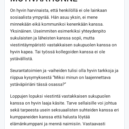
On hyvin harvinaista, että henkilöllä ei ole lainkaan
sosiaalista ympyrää. Hän asuu yksin, ei mene
minnekään eikä kommunikoi kenenkään kanssa.
Yksinäinen. Useimmiten esimerkiksi yhteydenpito
sukulaisten ja läheisten kanssa sopii, mutta
viestintäympäristö vastakkaisen sukupuolen kanssa on
hyvin kapea. Tai työssä kollegoiden kanssa ei ole
ystävällistä.
Seurantatoimien ja -vaiheiden tulisi olla hyvin tarkkoja ja
riippua kysymyksestä ”Miksi minun on laajennettava
ystäväpiiriäni tässä osassa?”
Loppujen lopuksi viestintä vastakkaisen sukupuolen
kanssa on hyvin laaja käsite. Tarve sellaisille voi johtua
sekä tarpeesta usein seksuaalisten suhteiden kanssa eri
kumppaneiden kanssa että halusta löytää
elämänkumppani ja mennä naimisiin. Vastaavasti