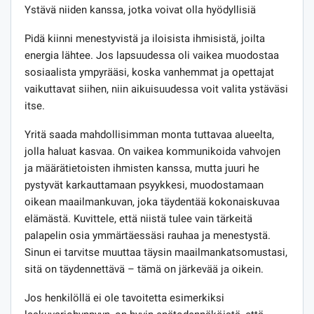
Ystävä niiden kanssa, jotka voivat olla hyödyllisiä
Pidä kiinni menestyvistä ja iloisista ihmisistä, joilta
energia lähtee. Jos lapsuudessa oli vaikea muodostaa
sosiaalista ympyrääsi, koska vanhemmat ja opettajat
vaikuttavat siihen, niin aikuisuudessa voit valita ystäväsi
itse.
Yritä saada mahdollisimman monta tuttavaa alueelta,
jolla haluat kasvaa. On vaikea kommunikoida vahvojen
ja määrätietoisten ihmisten kanssa, mutta juuri he
pystyvät karkauttamaan psyykkesi, muodostamaan
oikean maailmankuvan, joka täydentää kokonaiskuvaa
elämästä. Kuvittele, että niistä tulee vain tärkeitä
palapelin osia ymmärtäessäsi rauhaa ja menestystä.
Sinun ei tarvitse muuttaa täysin maailmankatsomustasi,
sitä on täydennettävä – tämä on järkevää ja oikein.
Jos henkilöllä ei ole tavoitetta esimerkiksi