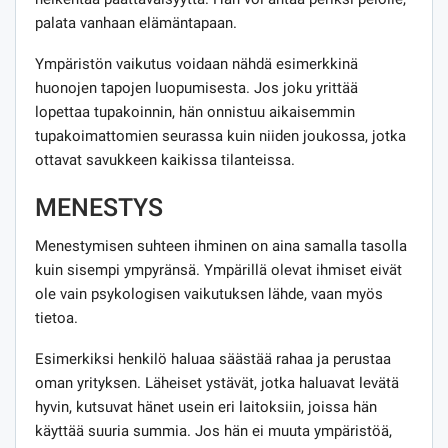
palata vanhaan elämäntapaan.
Ympäristön vaikutus voidaan nähdä esimerkkinä
huonojen tapojen luopumisesta. Jos joku yrittää
lopettaa tupakoinnin, hän onnistuu aikaisemmin
tupakoimattomien seurassa kuin niiden joukossa, jotka
ottavat savukkeen kaikissa tilanteissa.
MENESTYS
Menestymisen suhteen ihminen on aina samalla tasolla
kuin sisempi ympyränsä. Ympärillä olevat ihmiset eivät
ole vain psykologisen vaikutuksen lähde, vaan myös
tietoa.
Esimerkiksi henkilö haluaa säästää rahaa ja perustaa
oman yrityksen. Läheiset ystävät, jotka haluavat levätä
hyvin, kutsuvat hänet usein eri laitoksiin, joissa hän
käyttää suuria summia. Jos hän ei muuta ympäristöä,