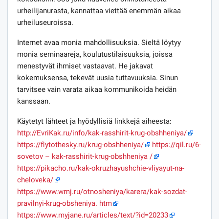
urheilijanurasta, kannattaa viettää enemmän aikaa
urheiluseuroissa.
Internet avaa monia mahdollisuuksia. Sieltä löytyy
monia seminaareja, koulutustilaisuuksia, joissa
menestyvät ihmiset vastaavat. He jakavat
kokemuksensa, tekevät uusia tuttavuuksia. Sinun
tarvitsee vain varata aikaa kommunikoida heidän
kanssaan.
Käytetyt lähteet ja hyödyllisiä linkkejä aiheesta:
http://EvriKak.ru/info/kak-rasshirit-krug-obshheniya/
https://flytothesky.ru/krug-obshheniya/
https://qil.ru/6-
sovetov – kak-rasshirit-krug-obshheniya /
https://pikacho.ru/kak-okruzhayushchie-vliyayut-na-
cheloveka/
https://www.wmj.ru/otnosheniya/karera/kak-sozdat-
pravilnyi-krug-obsheniya. htm
https://www.myjane.ru/articles/text/?id=20233