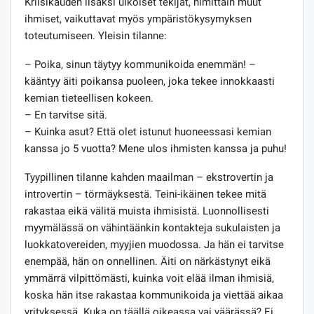
Kriisikauden lisäksi ulkoiset tekijät, nimittäin muut
ihmiset, vaikuttavat myös ympäristökysymyksen
toteutumiseen. Yleisin tilanne:
– Poika, sinun täytyy kommunikoida enemmän! –
kääntyy äiti poikansa puoleen, joka tekee innokkaasti
kemian tieteellisen kokeen.
– En tarvitse sitä.
– Kuinka asut? Että olet istunut huoneessasi kemian
kanssa jo 5 vuotta? Mene ulos ihmisten kanssa ja puhu!
Tyypillinen tilanne kahden maailman – ekstrovertin ja
introvertin – törmäyksestä. Teini-ikäinen tekee mitä
rakastaa eikä välitä muista ihmisistä. Luonnollisesti
myymälässä on vähintäänkin kontakteja sukulaisten ja
luokkatovereiden, myyjien muodossa. Ja hän ei tarvitse
enempää, hän on onnellinen. Äiti on närkästynyt eikä
ymmärrä vilpittömästi, kuinka voit elää ilman ihmisiä,
koska hän itse rakastaa kommunikoida ja viettää aikaa
yrityksessä. Kuka on täällä oikeassa vai väärässä? Ei