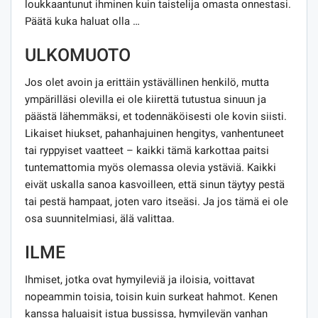
loukkaantunut ihminen kuin taistelija omasta onnestasi.
Päätä kuka haluat olla …
ULKOMUOTO
Jos olet avoin ja erittäin ystävällinen henkilö, mutta
ympärilläsi olevilla ei ole kiirettä tutustua sinuun ja
päästä lähemmäksi, et todennäköisesti ole kovin siisti.
Likaiset hiukset, pahanhajuinen hengitys, vanhentuneet
tai ryppyiset vaatteet – kaikki tämä karkottaa paitsi
tuntemattomia myös olemassa olevia ystäviä. Kaikki
eivät uskalla sanoa kasvoilleen, että sinun täytyy pestä
tai pestä hampaat, joten varo itseäsi. Ja jos tämä ei ole
osa suunnitelmiasi, älä valittaa.
ILME
Ihmiset, jotka ovat hymyileviä ja iloisia, voittavat
nopeammin toisia, toisin kuin surkeat hahmot. Kenen
kanssa haluaisit istua bussissa, hymyilevän vanhan