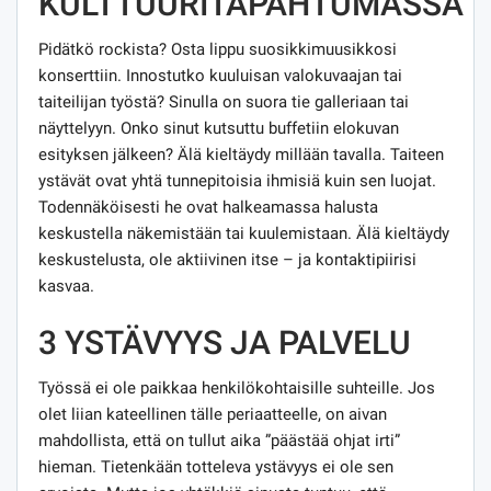
KULTTUURITAPAHTUMASSA
Pidätkö rockista? Osta lippu suosikkimuusikkosi
konserttiin. Innostutko kuuluisan valokuvaajan tai
taiteilijan työstä? Sinulla on suora tie galleriaan tai
näyttelyyn. Onko sinut kutsuttu buffetiin elokuvan
esityksen jälkeen? Älä kieltäydy millään tavalla. Taiteen
ystävät ovat yhtä tunnepitoisia ihmisiä kuin sen luojat.
Todennäköisesti he ovat halkeamassa halusta
keskustella näkemistään tai kuulemistaan. Älä kieltäydy
keskustelusta, ole aktiivinen itse – ja kontaktipiirisi
kasvaa.
3 YSTÄVYYS JA PALVELU
Työssä ei ole paikkaa henkilökohtaisille suhteille. Jos
olet liian kateellinen tälle periaatteelle, on aivan
mahdollista, että on tullut aika ”päästää ohjat irti”
hieman. Tietenkään totteleva ystävyys ei ole sen