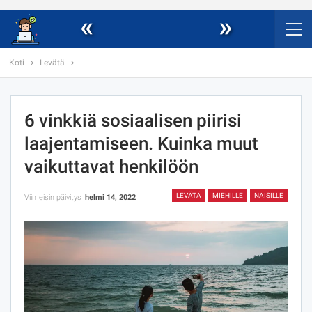
«
»
Koti
Levätä
6 vinkkiä sosiaalisen piirisi
laajentamiseen. Kuinka muut
vaikuttavat henkilöön
LEVÄTÄ
MIEHILLE
NAISILLE
Viimeisin päivitys
helmi 14, 2022