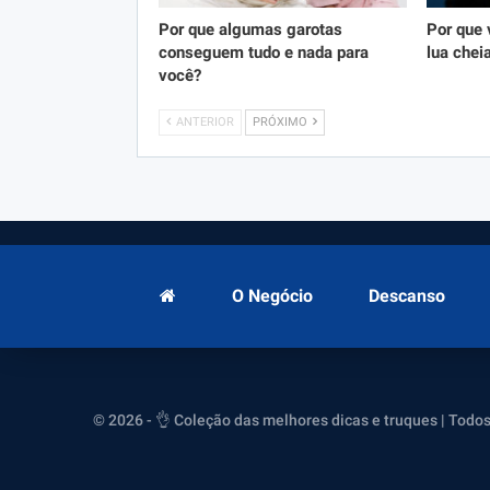
Por que algumas garotas
Por que 
conseguem tudo e nada para
lua chei
você?
ANTERIOR
PRÓXIMO
O Negócio
Descanso
© 2026 - 👌 Coleção das melhores dicas e truques | Todos