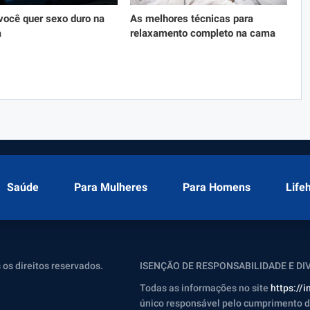
você quer sexo duro na
As melhores técnicas para
a
relaxamento completo na cama
Saúde
Para Mulheres
Para Homens
Life
 os direitos reservados.
ISENÇÃO DE RESPONSABILIDADE E D
Todas as informações no site
https://
único responsável pelo cumprimento de 