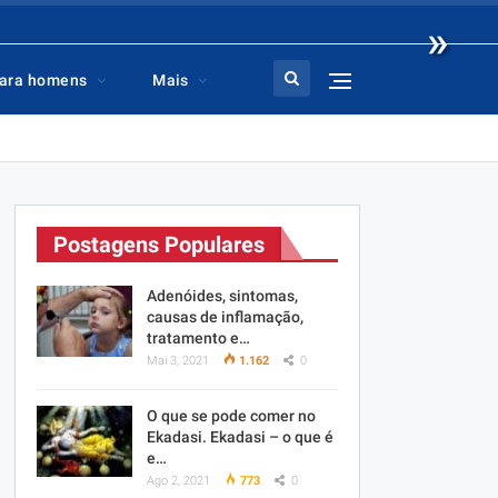
»
ara homens
Mais
Postagens Populares
Adenóides, sintomas,
causas de inflamação,
tratamento e…
Mai 3, 2021
1.162
0
O que se pode comer no
Ekadasi. Ekadasi – o que é
e…
Ago 2, 2021
773
0