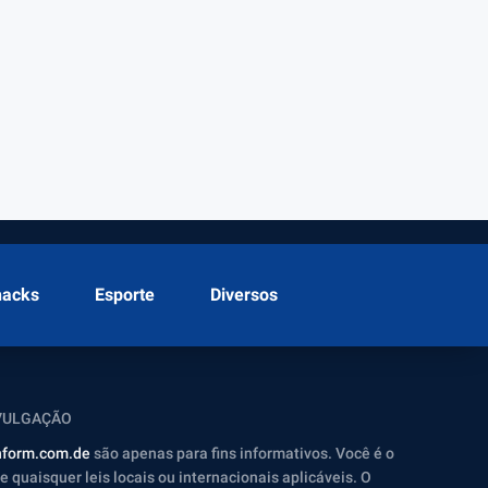
hacks
Esporte
Diversos
IVULGAÇÃO
inform.com.de
são apenas para fins informativos. Você é o
quaisquer leis locais ou internacionais aplicáveis. O