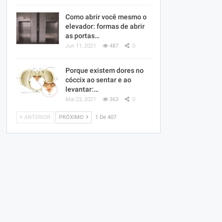
Como abrir você mesmo o
elevador: formas de abrir
as portas…
Jun 11, 2021
487
0
Porque existem dores no
cóccix ao sentar e ao
levantar:…
Mai 23, 2021
363
0
ANTERIOR
PRÓXIMO
1 De 407