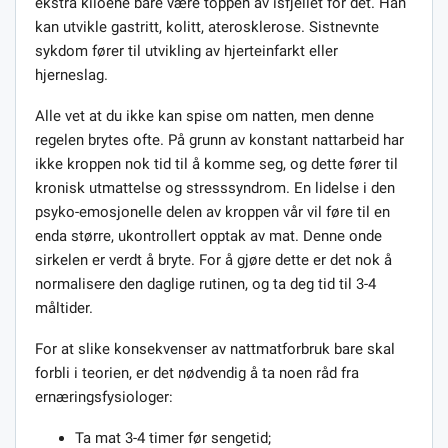
ekstra kiloene bare være toppen av isfjellet for det. Han
kan utvikle gastritt, kolitt, aterosklerose. Sistnevnte
sykdom fører til utvikling av hjerteinfarkt eller
hjerneslag.
Alle vet at du ikke kan spise om natten, men denne
regelen brytes ofte. På grunn av konstant nattarbeid har
ikke kroppen nok tid til å komme seg, og dette fører til
kronisk utmattelse og stresssyndrom. En lidelse i den
psyko-emosjonelle delen av kroppen vår vil føre til en
enda større, ukontrollert opptak av mat. Denne onde
sirkelen er verdt å bryte. For å gjøre dette er det nok å
normalisere den daglige rutinen, og ta deg tid til 3-4
måltider.
For at slike konsekvenser av nattmatforbruk bare skal
forbli i teorien, er det nødvendig å ta noen råd fra
ernæringsfysiologer:
Ta mat 3-4 timer før sengetid;