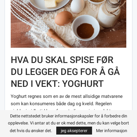
HVA DU SKAL SPISE FØR
DU LEGGER DEG FOR Å GÅ
NED I VEKT: YOGHURT
Yoghurt regnes som en av de mest allsidige matvarene
som kan konsumeres både dag og kveld. Regelen
gjelder imidlertid bare for naturlige meieriprodukter.
Dette nettstedet bruker informasjonskapsler for å forbedre din
opplevelse. Vi antar at du er ok med dette, men du kan velge bort
Det er bedre å ekskludere yoghurt med farger og smaker
det hvis du ønsker det.
jeg aksepterer
Mer informasjon
fra dietten helt. Det anbefales å drikke et meieriprodukt