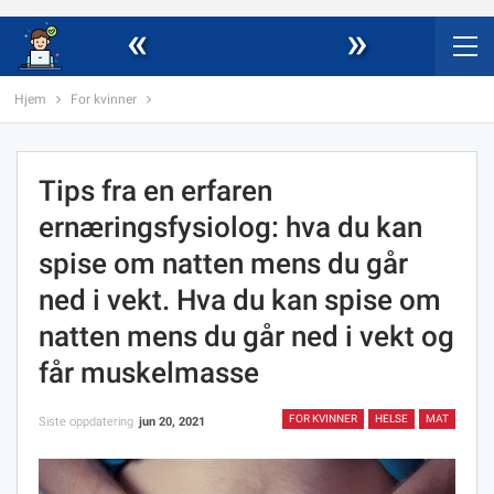
«
»
Hjem
For kvinner
Tips fra en erfaren
ernæringsfysiolog: hva du kan
spise om natten mens du går
ned i vekt. Hva du kan spise om
natten mens du går ned i vekt og
får muskelmasse
FOR KVINNER
HELSE
MAT
Siste oppdatering
jun 20, 2021