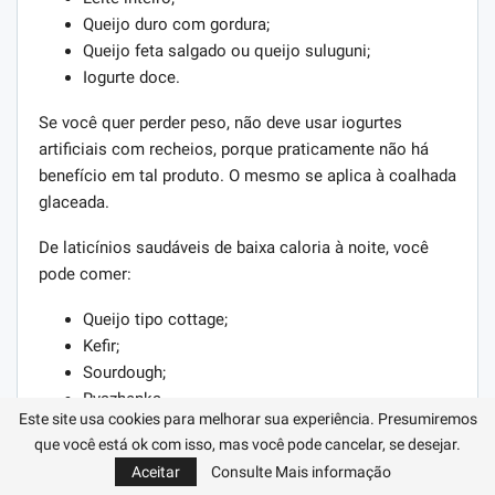
Queijo duro com gordura;
Queijo feta salgado ou queijo suluguni;
Iogurte doce.
Se você quer perder peso, não deve usar iogurtes
artificiais com recheios, porque praticamente não há
benefício em tal produto. O mesmo se aplica à coalhada
glaceada.
De laticínios saudáveis ​​de baixa caloria à noite, você
pode comer:
Queijo tipo cottage;
Kefir;
Sourdough;
Ryazhenka.
Este site usa cookies para melhorar sua experiência. Presumiremos
É melhor escolher o queijo cottage à noite para perder
que você está ok com isso, mas você pode cancelar, se desejar.
peso com baixo teor de calorias. Ele pode ser usado
Aceitar
Consulte Mais informação