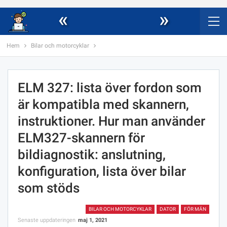
«
»
Hem
Bilar och motorcyklar
ELM 327: lista över fordon som
är kompatibla med skannern,
instruktioner. Hur man använder
ELM327-skannern för
bildiagnostik: anslutning,
konfiguration, lista över bilar
som stöds
BILAR OCH MOTORCYKLAR
DATOR
FÖR MÄN
Senaste uppdateringen
maj 1, 2021