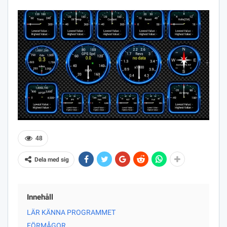
48
Dela med sig
Innehåll
LÄR KÄNNA PROGRAMMET
FÖRMÅGOR