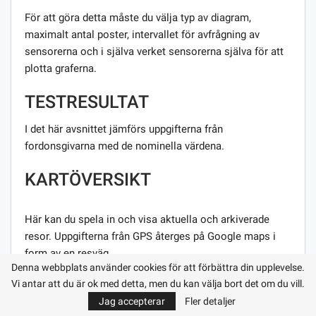
För att göra detta måste du välja typ av diagram,
maximalt antal poster, intervallet för avfrågning av
sensorerna och i själva verket sensorerna själva för att
plotta graferna.
TESTRESULTAT
I det här avsnittet jämförs uppgifterna från
fordonsgivarna med de nominella värdena.
KARTÖVERSIKT
Här kan du spela in och visa aktuella och arkiverade
resor. Uppgifterna från GPS återges på Google maps i
form av en resväg.
Denna webbplats använder cookies för att förbättra din upplevelse.
LÄSFEL
Vi antar att du är ok med detta, men du kan välja bort det om du vill.
Jag accepterar
Fler detaljer
Här kan du läsa och återställa ”Check Engine” -felen.