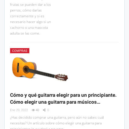
frutas se pueden dar a los
perros, cómo darlas
correctamente y si es
necesario hacer algo si un
cachorro o una mascota
adulta se las come.
COMPRAS
Cómo y qué guitarra elegir para un principiante.
Cómo elegir una guitarra para músicos…
Ene 29, 2022
40
0
¿Has decidido comprar una guitarra, pero aún no sabes cuál
necesitas? Un artículo sobre cómo elegir una guitarra para
principiantes lo ayudará a navegar.