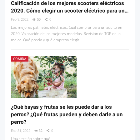
Calificación de los mejores scooters eléctricos
2020. Cómo elegir un scooter eléctrico para un…
Feb 3, 2022
50
0
Los mejores patinetes eléctricos. Cuál comprar para un adulto en
2020. Valoración de los mejores modelos. Revisión de TOP de lo
mejor. Qué precio y qué empresa elegir.
COMIDA
¿Qué bayas y frutas se les puede dar a los
perros? ¿Qué frutas pueden y deben darle a un
perro?
Ene 31, 2022
32
0
Una sección sobre qué