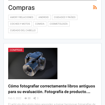
Compras
AMOR Y RELACIONES
ANDROID
CIUDADES Y PAÍSES
COCHES Y MOTOS
COMIDA
COSMETOLOGÍA
CUIDADO DEL CABELLO
COMPRAS
Cómo fotografiar correctamente libros antiguos
para su evaluación. Fotografía de producto.…
Feb 9, 2022
30
0
El artículo discutirá cómo aprender a tomar hermosas fotografías de