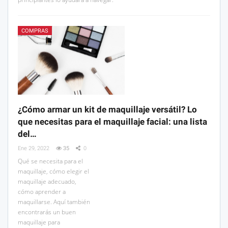
COMPRAS
¿Cómo armar un kit de maquillaje versátil? Lo
que necesitas para el maquillaje facial: una lista
del…
Ene 29, 2022
35
0
Qué se necesita para el
maquillaje, cómo elegir el
maquillaje adecuado,
cómo aprender a
maquillarse. Aquí también
encontrarás un buen
maquillaje para