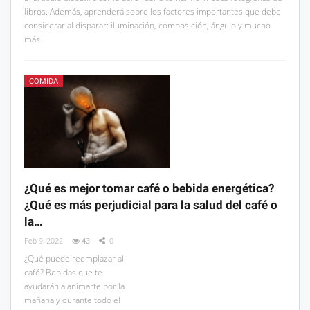
libros. Además, aprenderá sobre los factores importantes que debe
considerar al disparar: iluminación, composición, ángulo y mucho
más.
COMIDA
¿Qué es mejor tomar café o bebida energética?
¿Qué es más perjudicial para la salud del café o
la…
Feb 9, 2022
43
0
¿Qué puede reemplazar al
café? Bebidas que te
ayudarán a animarte por la
mañana y durante todo el