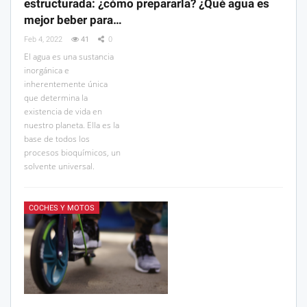
estructurada: ¿cómo prepararla? ¿Qué agua es
mejor beber para…
Feb 4, 2022
41
0
El agua es una sustancia
inorgánica e
inherentemente única
que determina la
existencia de vida en
nuestro planeta. Ella es la
base de todos los
procesos bioquímicos, un
solvente universal.
COCHES Y MOTOS