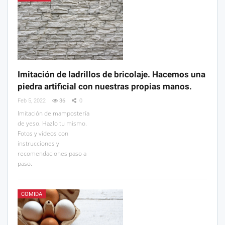
Imitación de ladrillos de bricolaje. Hacemos una
piedra artificial con nuestras propias manos.
Feb 5, 2022
36
0
Imitación de mampostería
de yeso. Hazlo tu mismo.
Fotos y videos con
instrucciones y
recomendaciones paso a
paso.
COMIDA