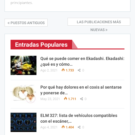
principiantes.
LAS PUBLICACIONES MÁS
PUESTOS ANTIGUOS
NUEVAS
Entradas Populares
Qué se puede comer en Ekadashi. Ekadashi:
¿qué es y cómo…
Ago 2, 2021
1.733
0
Por qué hay dolores en el coxis al sentarse
y ponerse de…
May 23, 2021
1.711
0
ELM 327: lista de vehículos compatibles
con el escáner,…
Ago 4, 2021
1.404
0