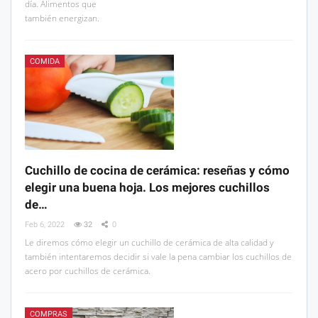
día. Alimentos que
también energizan.
COMIDA
Cuchillo de cocina de cerámica: reseñas y cómo
elegir una buena hoja. Los mejores cuchillos
de…
Feb 6, 2022
32
0
Le diremos cómo elegir un cuchillo de cerámica de alta calidad y
también intentaremos decidir si vale la pena cambiar los cuchillos de
acero por cuchillos de cerámica.
COMPRAS