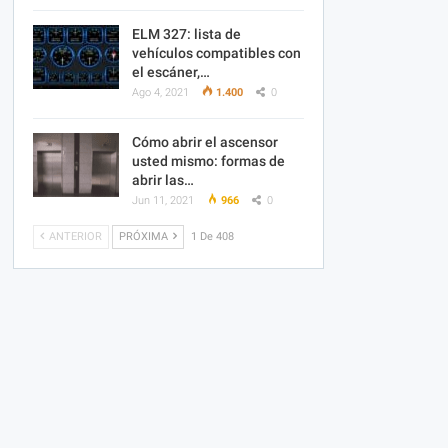
ELM 327: lista de
vehículos compatibles con
el escáner,…
Ago 4, 2021
1.400
0
Cómo abrir el ascensor
usted mismo: formas de
abrir las…
Jun 11, 2021
966
0
ANTERIOR
PRÓXIMA
1 De 408