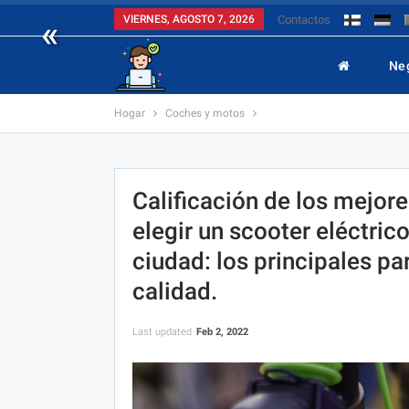
«
VIERNES, AGOSTO 7, 2026
Contactos
Ne
Hogar
Coches y motos
Calificación de los mejor
elegir un scooter eléctrico
ciudad: los principales p
calidad.
Last updated
Feb 2, 2022