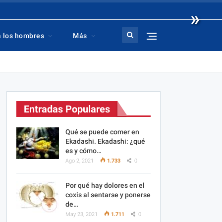
»
a los hombres
Más
Entradas Populares
Qué se puede comer en
Ekadashi. Ekadashi: ¿qué
es y cómo…
Ago 2, 2021
1.733
0
Por qué hay dolores en el
coxis al sentarse y ponerse
de…
May 23, 2021
1.711
0