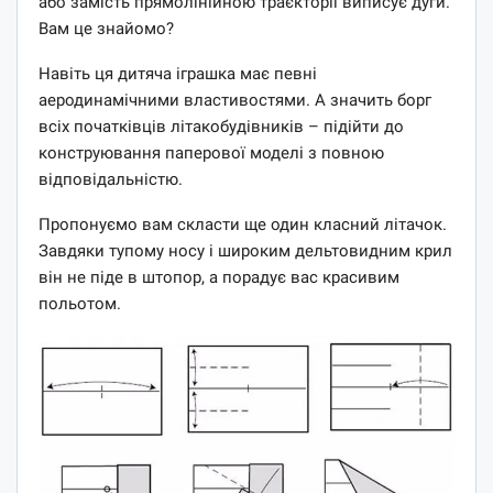
або замість прямолінійною траєкторії виписує дуги.
Вам це знайомо?
Навіть ця дитяча іграшка має певні
аеродинамічними властивостями. А значить борг
всіх початківців літакобудівників – підійти до
конструювання паперової моделі з повною
відповідальністю.
Пропонуємо вам скласти ще один класний літачок.
Завдяки тупому носу і широким дельтовидним крил
він не піде в штопор, а порадує вас красивим
польотом.