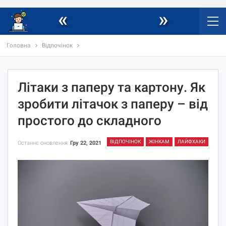
«
»
Головна
Відпочінок
Літаки з паперу та картону. Як
зробити літачок з паперу – від
простого до складного
ВІДПОЧІНОК
ЖІНКАМ
ЛАЙФХАКИ
Останнє оновлення
Гру 22, 2021