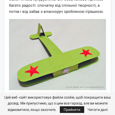
багато радості: спочатку від спільної творчості, а
потім і від забав з власноруч зробленою іграшкою.
Для роботи знадобляться такі підручні матеріали:
Цей веб -сайт використовує файли cookie, щоб покращити ваш
досвід. Ми припустимо, що з цим все гаразд, але ви можете
кольоровий папір;
відмовитися, якщо захочете.
Прийняти
Читати далі
двосторонній кольоровий картон;