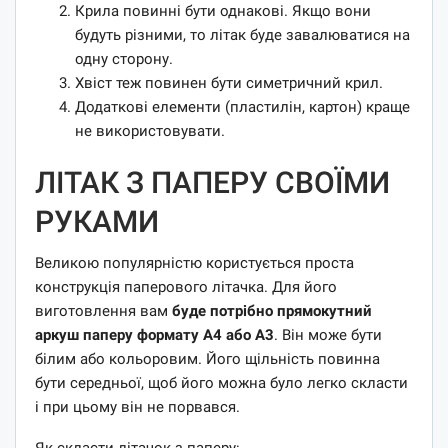
Крила повинні бути однакові. Якщо вони
будуть різними, то літак буде завалюватися на
одну сторону.
Хвіст теж повинен бути симетричний крил.
Додаткові елементи (пластилін, картон) краще
не використовувати.
ЛІТАК З ПАПЕРУ СВОЇМИ
РУКАМИ
Великою популярністю користується проста
конструкція паперового літачка. Для його
виготовлення вам
буде потрібно прямокутний
аркуш паперу формату А4 або А3
. Він може бути
білим або кольоровим. Його щільність повинна
бути середньої, щоб його можна було легко скласти
і при цьому він не порвався.
Як скласти літачок з паперу: