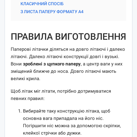
КЛАСИЧНИЙ СПОСІБ
З ЛИСТА ПАПЕРУ ФОРМАТУ А4
ПРАВИЛА ВИГОТОВЛЕННЯ
Паперові літачки діляться на довго літаючі і далеко
літаючі. Далеко літаючі конструкції довгі і вузькі.
Вони
зроблені з цупкого паперу
, а центр ваги у них
зміщений ближче до носа. Довго літаючі мають
великі крила.
Щоб літак міг літати, потрібно дотримуватися
певних правил:
Вибирайте таку конструкцію літака, щоб
основна вага припадала на його ніс.
Погіршити ніс можна за допомогою скріпки,
клейкої стрічки або дужки.