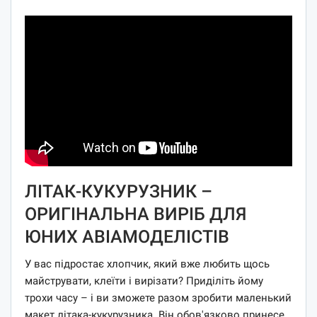
ЛІТАК-КУКУРУЗНИК –
ОРИГІНАЛЬНА ВИРІБ ДЛЯ
ЮНИХ АВІАМОДЕЛІСТІВ
У вас підростає хлопчик, який вже любить щось
майструвати, клеїти і вирізати? Приділіть йому
трохи часу – і ви зможете разом зробити маленький
макет літака-кукурузника. Він обов'язково принесе