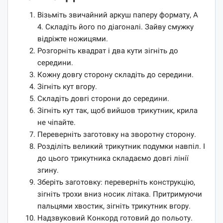
Візьміть звичайний аркуш паперу формату, А
4. Складіть його по діагоналі. Зайву смужку
відріжте ножицями.
Розгорніть квадрат і два кути зігніть до
середини.
Кожну довгу сторону складіть до середини.
Зігніть кут вгору.
Складіть довгі сторони до середини.
Зігніть кут так, щоб вийшов трикутник, крила
не чіпайте.
Переверніть заготовку на зворотну сторону.
Розділіть великий трикутник подумки навпіл. І
до цього трикутника складаємо довгі лінії
згину.
Зберіть заготовку: переверніть конструкцію,
зігніть трохи вниз носик літака. Притримуючи
пальцями хвостик, зігніть трикутник вгору.
Надзвуковий Конкорд готовий до польоту.