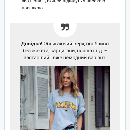
або шовк). Джинси підійдуть з високою
посадкою.
Довідка!
Облягаючий верх, особливо
без жакета, кардигани, плаща і т.д. –
застарілий і вже немодний варіант.