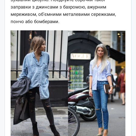
заправки з джинсами з бахромою, ажурним
мереживом, об'ємними металевими сережками,
пончо або бомберами.