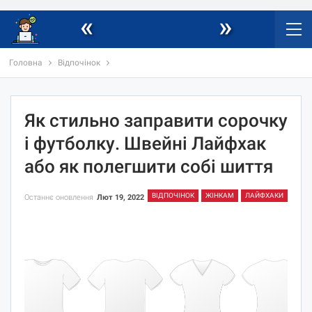
«
»
Головна
Відпочінок
Як стильно заправити сорочку
і футболку. Швейні Лайфхак
або як полегшити собі шиття
ВІДПОЧІНОК
ЖІНКАМ
ЛАЙФХАКИ
Останнє оновлення
Лют 19, 2022