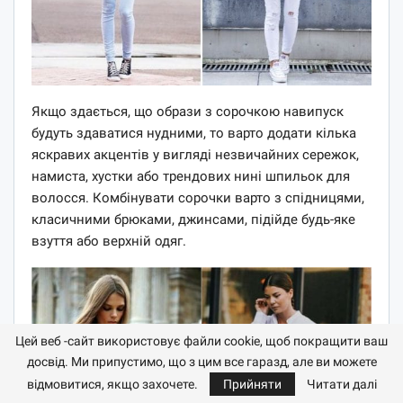
Якщо здається, що образи з сорочкою навипуск
будуть здаватися нудними, то варто додати кілька
яскравих акцентів у вигляді незвичайних сережок,
намиста, хустки або трендових нині шпильок для
волосся. Комбінувати сорочки варто з спідницями,
класичними брюками, джинсами, підійде будь-яке
взуття або верхній одяг.
Цей веб -сайт використовує файли cookie, щоб покращити ваш
досвід. Ми припустимо, що з цим все гаразд, але ви можете
відмовитися, якщо захочете.
Прийняти
Читати далі