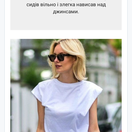
сидів вільно і злегка нависав над
джинсами.