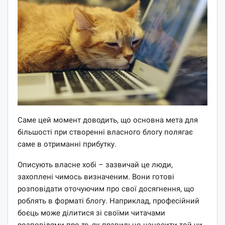
Саме цей момент доводить, що основна мета для
більшості при створенні власного блогу полягає
саме в отриманні прибутку.
Описують власне хобі – зазвичай це люди,
захоплені чимось визначеним. Вони готові
розповідати оточуючим про свої досягнення, що
роблять в форматі блогу. Наприклад, професійний
боєць може ділитися зі своїми читачами
розповідями про те, як правильно наносити той чи