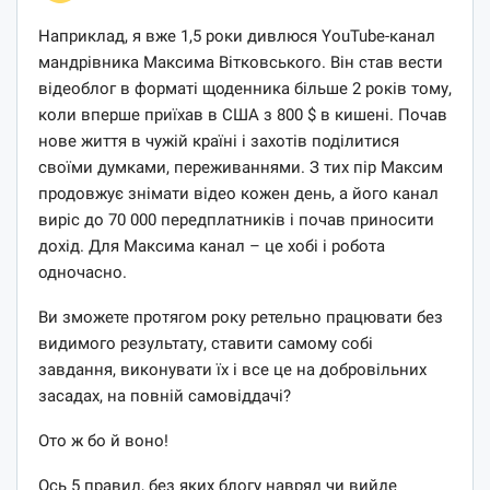
Наприклад, я вже 1,5 роки дивлюся YouTube-канал
мандрівника Максима Вітковського. Він став вести
відеоблог в форматі щоденника більше 2 років тому,
коли вперше приїхав в США з 800 $ в кишені. Почав
нове життя в чужій країні і захотів поділитися
своїми думками, переживаннями. З тих пір Максим
продовжує знімати відео кожен день, а його канал
виріс до 70 000 передплатників і почав приносити
дохід. Для Максима канал – це хобі і робота
одночасно.
Ви зможете протягом року ретельно працювати без
видимого результату, ставити самому собі
завдання, виконувати їх і все це на добровільних
засадах, на повній самовіддачі?
Ото ж бо й воно!
Ось 5 правил, без яких блогу навряд чи вийде