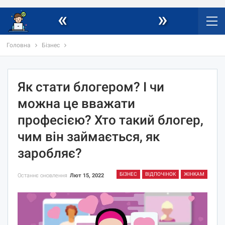
«
»
Головна
Бізнес
Як стати блогером? І чи
можна це вважати
професією? Хто такий блогер,
чим він займається, як
заробляє?
БІЗНЕС
ВІДПОЧІНОК
ЖІНКАМ
Останнє оновлення
Лют 15, 2022