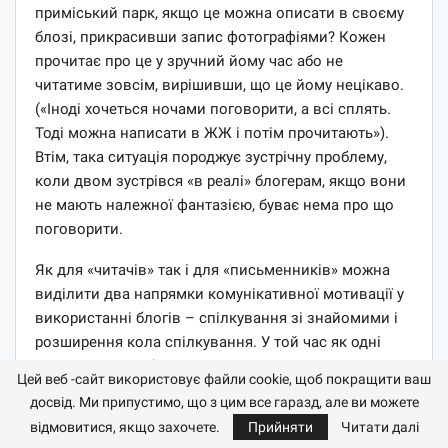
приміський парк, якщо це можна описати в своєму
блозі, прикрасивши запис фотографіями? Кожен
прочитає про це у зручний йому час або не
читатиме зовсім, вирішивши, що це йому нецікаво.
(«Іноді хочеться ночами поговорити, а всі сплять.
Тоді можна написати в ЖЖ і потім прочитають»).
Втім, така ситуація породжує зустрічну проблему,
коли двом зустрівся «в реалі» блогерам, якщо вони
не мають належної фантазією, буває нема про що
поговорити.
Як для «читачів» так і для «письменників» можна
виділити два напрямки комунікативної мотивації у
використанні блогів – спілкування зі знайомими і
розширення кола спілкування. У той час як одні
люди заводять блог для зручності комунікації з
Цей веб -сайт використовує файли cookie, щоб покращити ваш
наявними знайомими, інші заводять блог для того
досвід. Ми припустимо, що з цим все гаразд, але ви можете
щоб познайомитися з новими людьми, для
відмовитися, якщо захочете.
Прийняти
Читати далі
розширення своєї аудиторії. У цих двох