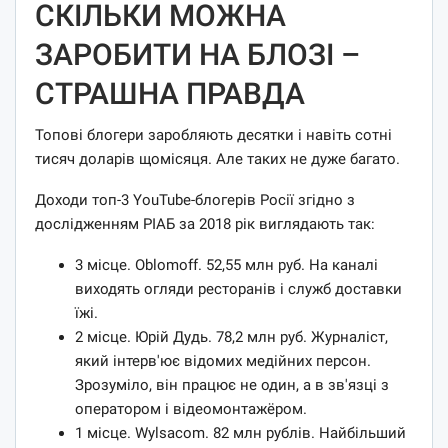
СКІЛЬКИ МОЖНА
ЗАРОБИТИ НА БЛОЗІ –
СТРАШНА ПРАВДА
Топові блогери заробляють десятки і навіть сотні
тисяч доларів щомісяця. Але таких не дуже багато.
Доходи топ-3 YouTube-блогерів Росії згідно з
дослідженням РІАБ за 2018 рік виглядають так:
3 місце. Oblomoff. 52,55 млн руб. На каналі
виходять огляди ресторанів і служб доставки
їжі.
2 місце. Юрій Дудь. 78,2 млн руб. Журналіст,
який інтерв'ює відомих медійних персон.
Зрозуміло, він працює не один, а в зв'язці з
оператором і відеомонтажёром.
1 місце. Wylsacom. 82 млн рублів. Найбільший