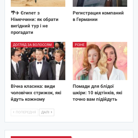
🌴✈️ Єгипет з
Регистрация компаний
Німеччини: як обрати
в Германии
вигідний тур і не
прогадати
ДОГЛЯД ЗА ВОЛОССЯМ
РІЗНЕ
Вічна класика: види
Помади для блідої
чоловічих стрижок, які
шкіри: 10 відтінків, які
йдуть кожному
точно вам підійдуть
ПОПЕРЕДНЯ
ДАЛІ