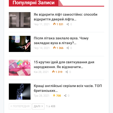
Популярні Записи
Як відкрити ліфт самостійно: способи
відкриття дверей ліфта…
Чер 11, 2021
1 531
0
Після літака заклало вуха. Чому
закладає вуха в літаку?…
Чер 14, 2021
1 366
0
15 крутих ідей для святкування дня
народження. Як відзначити…
Кві 28, 2021
1 319
0
Кращі англійські серіали всіх часів. ТОП
британських…
Тра 28, 2021
708
0
ПОПЕРЕДНЯ
ДАЛІ
1 з 408