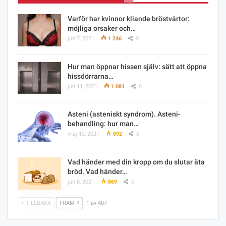
Varför har kvinnor kliande bröstvårtor:
möjliga orsaker och…
jun 7, 2021
1 246
0
Hur man öppnar hissen själv: sätt att öppna
hissdörrarna…
jun 11, 2021
1 081
0
Asteni (asteniskt syndrom). Asteni-
behandling: hur man…
maj 13, 2021
892
0
Vad händer med din kropp om du slutar äta
bröd. Vad händer…
jun 8, 2021
869
0
TILLBAKA
FRAM
1 av 407