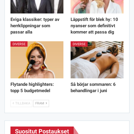
Eviga klassiker: typer av
Läppstift för blek hy: 10
herrklippningar som
nyanser som definitivt
passar alla
kommer att passa dig
DIVERSE
DIVERSE
Flytande highlighters:
Så börjar sommaren: 6
topp 5 budgetmedel
behandlingar i juni
TILLBAKA
FRAM
Suositut Postaukset