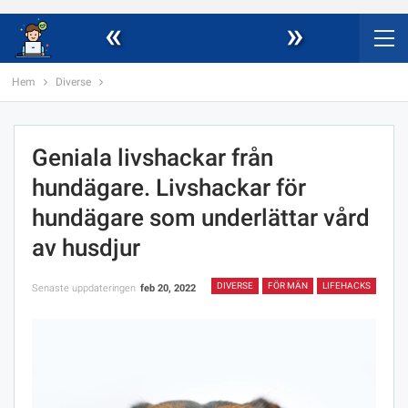
«
»
Hem
Diverse
Geniala livshackar från
hundägare. Livshackar för
hundägare som underlättar vård
av husdjur
DIVERSE
FÖR MÄN
LIFEHACKS
Senaste uppdateringen
feb 20, 2022