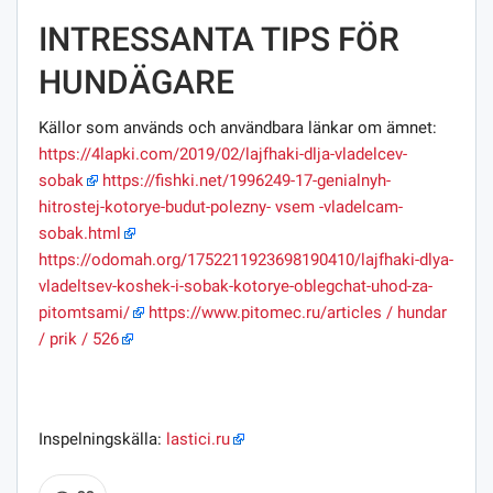
INTRESSANTA TIPS FÖR
HUNDÄGARE
Källor som används och användbara länkar om ämnet:
https://4lapki.com/2019/02/lajfhaki-dlja-vladelcev-
sobak
https://fishki.net/1996249-17-genialnyh-
hitrostej-kotorye-budut-polezny- vsem -vladelcam-
sobak.html
https://odomah.org/1752211923698190410/lajfhaki-dlya-
vladeltsev-koshek-i-sobak-kotorye-oblegchat-uhod-za-
pitomtsami/
https://www.pitomec.ru/articles / hundar
/ prik / 526
Inspelningskälla:
lastici.ru