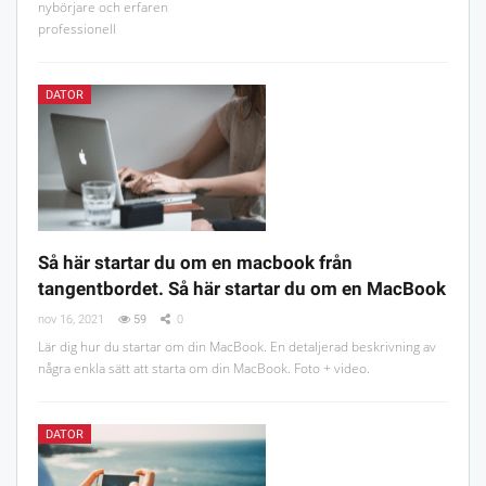
nybörjare och erfaren
professionell
DATOR
Så här startar du om en macbook från
tangentbordet. Så här startar du om en MacBook
nov 16, 2021
59
0
Lär dig hur du startar om din MacBook. En detaljerad beskrivning av
några enkla sätt att starta om din MacBook. Foto + video.
DATOR