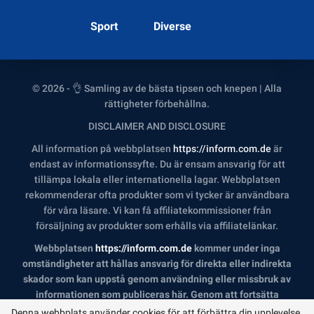
Sport
Diverse
© 2026 - 👌 Samling av de bästa tipsen och knepen | Alla
rättigheter förbehållna.
DISCLAIMER AND DISCLOSURE
All information på webbplatsen
https://inform.com.de
är
endast av informationssyfte. Du är ensam ansvarig för att
tillämpa lokala eller internationella lagar. Webbplatsen
rekommenderar ofta produkter som vi tycker är användbara
för våra läsare. Vi kan få affiliatekommissioner från
försäljning av produkter som erhålls via affiliatelänkar.
Webbplatsen
https://inform.com.de
kommer under inga
omständigheter att hållas ansvarig för direkta eller indirekta
skador som kan uppstå genom användning eller missbruk av
informationen som publiceras här. Genom att fortsätta
erkänner du att du har läst och accepterat vår fullständiga
Denna webbplats använder cookies för att förbättra din upplevelse.