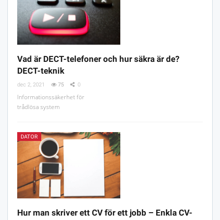
Vad är DECT-telefoner och hur säkra är de?
DECT-teknik
dec 2, 2021
75
0
Informationssäkerhet för
trådlösa system
DATOR
Hur man skriver ett CV för ett jobb – Enkla CV-