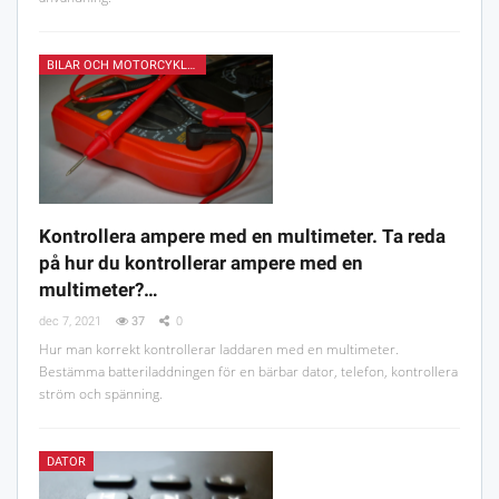
BILAR OCH MOTORCYKLAR
Kontrollera ampere med en multimeter. Ta reda
på hur du kontrollerar ampere med en
multimeter?…
dec 7, 2021
37
0
Hur man korrekt kontrollerar laddaren med en multimeter.
Bestämma batteriladdningen för en bärbar dator, telefon, kontrollera
ström och spänning.
DATOR