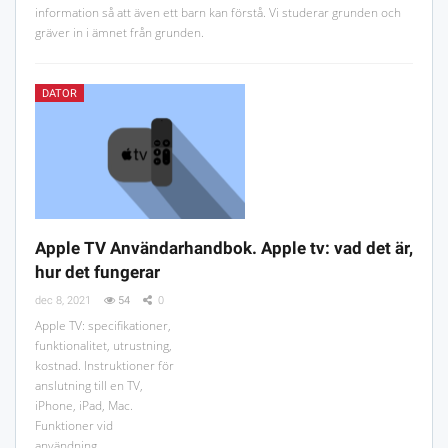
information så att även ett barn kan förstå. Vi studerar grunden och
gräver in i ämnet från grunden.
DATOR
Apple TV Användarhandbok. Apple tv: vad det är,
hur det fungerar
dec 8, 2021
54
0
Apple TV: specifikationer,
funktionalitet, utrustning,
kostnad. Instruktioner för
anslutning till en TV,
iPhone, iPad, Mac.
Funktioner vid
användning.