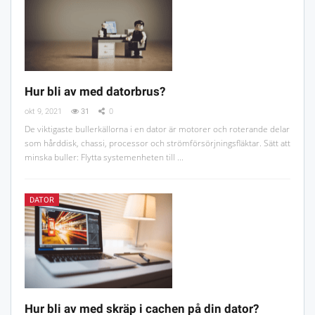
Hur bli av med datorbrus?
okt 9, 2021
31
0
De viktigaste bullerkällorna i en dator är motorer och roterande delar
som hårddisk, chassi, processor och strömförsörjningsfläktar. Sätt att
minska buller: Flytta systemenheten till ...
DATOR
Hur bli av med skräp i cachen på din dator?