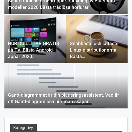
Bästa trådlösa öronproppar: rankning av Bluetooth-
modeller 2020 Bästa trådlösa hörlurar
HUR DU TITTAR GRATIS
Snabbaste och lättaste
på TV: Bästa Android-
Linux-distributionerna.
appar 2020.…
Bästa…
Gantt-diagrammet är din planeringsassistent. Vad är
ett Gantt-diagram och hur man skapar…
Kategorivy: