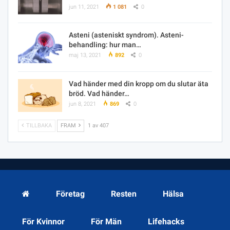
jun 11, 2021
1 081
0
Asteni (asteniskt syndrom). Asteni-
behandling: hur man…
maj 13, 2021
892
0
Vad händer med din kropp om du slutar äta
bröd. Vad händer…
jun 8, 2021
869
0
TILLBAKA
FRAM
1 av 407
Företag
Resten
Hälsa
För Kvinnor
För Män
Lifehacks