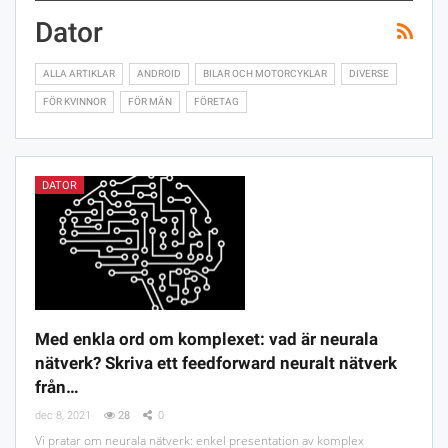
Dator
ALLA ARTIKLAR
ANDROID
BILAR OCH MOTORCYKLAR
DIVERSE
FÖR KVINNOR
FÖR MÄN
FÖRETAG
DATOR
Med enkla ord om komplexet: vad är neurala
nätverk? Skriva ett feedforward neuralt nätverk
från…
dec 8, 2021
28
0
Vi pratar om neurala nätverk: enkel presentation av komplex