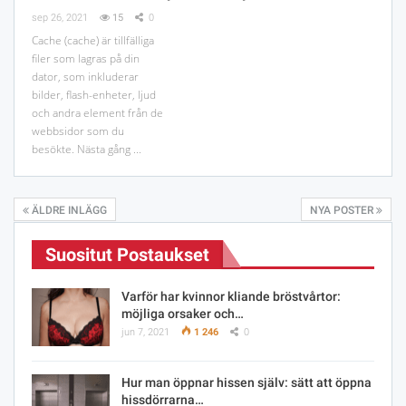
sep 26, 2021
15
0
Cache (cache) är tillfälliga
filer som lagras på din
dator, som inkluderar
bilder, flash-enheter, ljud
och andra element från de
webbsidor som du
besökte. Nästa gång ...
ÄLDRE INLÄGG
NYA POSTER
Suositut Postaukset
Varför har kvinnor kliande bröstvårtor:
möjliga orsaker och…
jun 7, 2021
1 246
0
Hur man öppnar hissen själv: sätt att öppna
hissdörrarna…