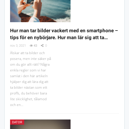
Hur man tar bilder vackert med en smartphone –
tips för en nybörjare. Hur man lär sig att ta…
nov 3, 2021
43
0
Älskar att ta bilder och
posera, men inte säker på
om du gör allt rätt? Några
enkla regler som vi har
samlat i den här artikeln
hjälper dig att lära dig att
ta bilder nästan som ett
proffs, du behöver bara
lite skicklighet, tålamod
och en…
DATOR