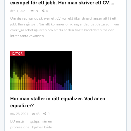
exempel för ett jobb. Hur man skriver ett CV:…
dec 1, 2021
29
0
Om du vet hur du skriver ett CV korrekt ökar dina chanser att få ett
jobb flera gånger. När allt kommer omkring är det just detta som kan
övertyga arbetsgivaren om att du är den bästa kandidaten för den
intressanta vakansen.
DATOR
Hur man ställer in rätt equalizer. Vad är en
equalizer?
nov 28, 2021
43
0
EQ-inställningstips från en
professionell hjälper både