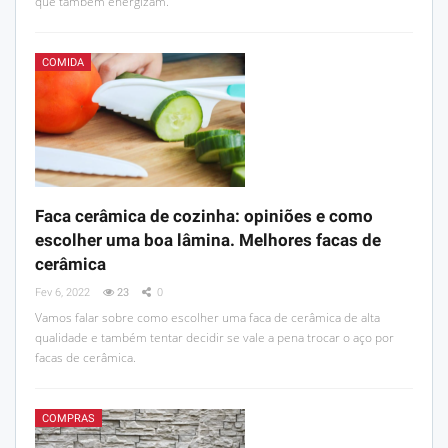
que também energizam.
COMIDA
Faca cerâmica de cozinha: opiniões e como
escolher uma boa lâmina. Melhores facas de
cerâmica
Fev 6, 2022
23
0
Vamos falar sobre como escolher uma faca de cerâmica de alta
qualidade e também tentar decidir se vale a pena trocar o aço por
facas de cerâmica.
COMPRAS