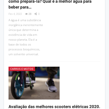
como prepará-la? Qual é a melhor água para
beber para…
Fev 4, 2022
28
0
A água é uma substância
inorgânica inerentemente
única que determina a
existência de vida em
nosso planeta. Ela é a
base de todos os
processos bioquímicos,
um solvente universal.
CARROS E MOTOS
Avaliação das melhores scooters elétricas 2020.