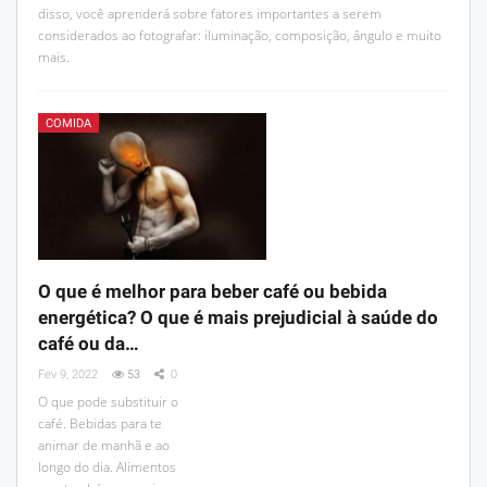
disso, você aprenderá sobre fatores importantes a serem
considerados ao fotografar: iluminação, composição, ângulo e muito
mais.
COMIDA
O que é melhor para beber café ou bebida
energética? O que é mais prejudicial à saúde do
café ou da…
Fev 9, 2022
53
0
O que pode substituir o
café. Bebidas para te
animar de manhã e ao
longo do dia. Alimentos