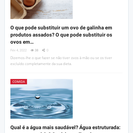
O que pode substituir um ovo de galinha em
produtos assados? O que pode substituir os
ovos em…
Fev 4, 2022
38
0
Dizemos-lhe o que fazer se não tiver ovos à mão ou se os tiver
excluído completamente da sua dieta.
COMIDA
Qual é a água mais saudável? Água estruturada: