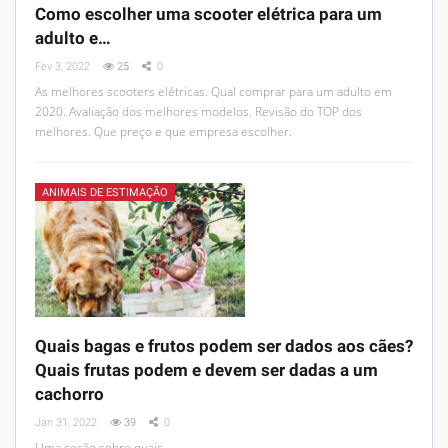
Como escolher uma scooter elétrica para um
adulto e…
Fev 3, 2022
25
0
As melhores scooters elétricas. Qual comprar para um adulto em
2020. Avaliação dos melhores modelos. Revisão do TOP dos
melhores. Que preço e que empresa escolher.
ANIMAIS DE ESTIMAÇÃO
Quais bagas e frutos podem ser dados aos cães?
Quais frutas podem e devem ser dadas a um
cachorro
Jan 31, 2022
39
0
Uma seção sobre quais