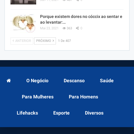
Porque existem dores no cóccix ao sentar e
ao levantar:…
Mai 23, 2021
363
0
ANTERIOR
PRÓXIMO
1 De 407
O Negócio
Descanso
Saúde
Para Mulheres
Para Homens
Lifehacks
Esporte
Diversos