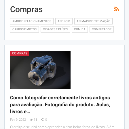
Compras
AMOR E RELACIONAMENTOS
ANDROID
ANIMAIS DE ESTIMAÇÃO
CARROS E MOTOS
CIDADES E PAÍSES
COMIDA
COMPUTADOR
COMPRAS
Como fotografar corretamente livros antigos
para avaliação. Fotografia do produto. Aulas,
livros e…
Fev 9, 2022
11
0
O artigo discutirá como aprender a tirar belas fotos de livros. Além