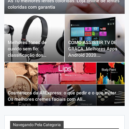
As 10 melhores lentes coloridas. Loja online de lentes
coloridas com garantia
Melhores fones de
COMO ASSISTIR TV DE
ouvido sem fio:
GRAÇA: Melhores Apps
classificação dos…
Android 2020.…
Cosméticos da AliExpress: o que pedir e o que evitar.
Os melhores cremes faciais com Ali…
Navegando Pela Categoria