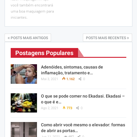
você também encontrará
uma boa maquiagem para
iniciantes.
POSTS MAIS ANTIGOS
POSTS MAIS RECENTES
Postagens Populares
Adenóides, sintomas, causas de
inflamação, tratamento e…
Mai 3, 2021
1.162
0
O que se pode comer no Ekadasi. Ekadasi –
o que é e…
Ago 2, 2021
773
0
Como abrir você mesmo o elevador: formas
de abrir as portas…
Jun 11, 2021
487
0