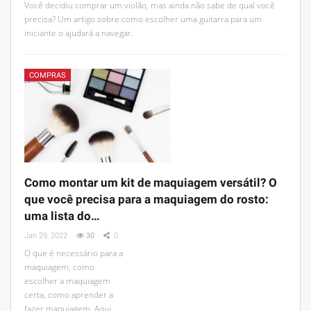
Você decidiu comprar um violão, mas ainda não sabe de qual você
precisa? Um artigo sobre como escolher uma guitarra para um
iniciante o ajudará a navegar.
COMPRAS
Como montar um kit de maquiagem versátil? O
que você precisa para a maquiagem do rosto:
uma lista do…
Jan 29, 2022
30
0
O que é necessário para a
maquiagem, como
escolher a maquiagem
certa, como aprender a
fazer maquiagem. Aqui