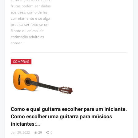
frutas podem ser dadas
aos cães, como dá-las
corretamente e se algo
precisa ser feito se um
filhote ou animal de
estimação adulto as
comer.
COMPRAS
Como e qual guitarra escolher para um iniciante.
Como escolher uma guitarra para músicos
iniciantes:…
Jan 29, 2022
29
0