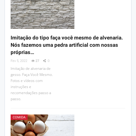
Imitação do tipo faça você mesmo de alvenaria.
Nós fazemos uma pedra artificial com nossas
próprias…
Fev 5, 2022
27
0
Imitação de alvenaria de
gesso. Faça Você Mesmo.
Fotos e vídeos com
instruções e
recomendações passo a
passo.
COMIDA