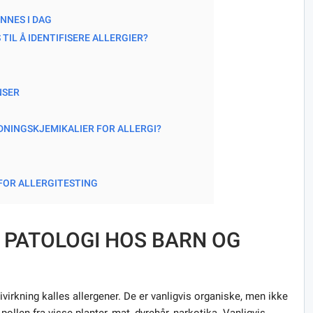
NNES I DAG
IL Å IDENTIFISERE ALLERGIER?
NSER
NINGSKJEMIKALIER FOR ALLERGI?
FOR ALLERGITESTING
 PATOLOGI HOS BARN OG
ivirkning kalles allergener. De er vanligvis organiske, men ikke
 pollen fra visse planter, mat, dyrehår, narkotika. Vanligvis