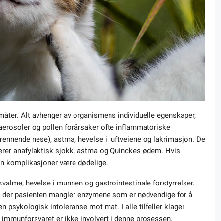
 måter. Alt avhenger av organismens individuelle egenskaper,
, aerosoler og pollen forårsaker ofte inflammatoriske
rennende nese), astma, hevelse i luftveiene og lakrimasjon. De
uderer anafylaktisk sjokk, astma og Quinckes ødem. Hvis
, kan komplikasjoner være dødelige.
alme, hevelse i munnen og gastrointestinale forstyrrelser.
se, der pasienten mangler enzymene som er nødvendige for å
n psykologisk intoleranse mot mat. I alle tilfeller klager
n immunforsvaret er ikke involvert i denne prosessen.