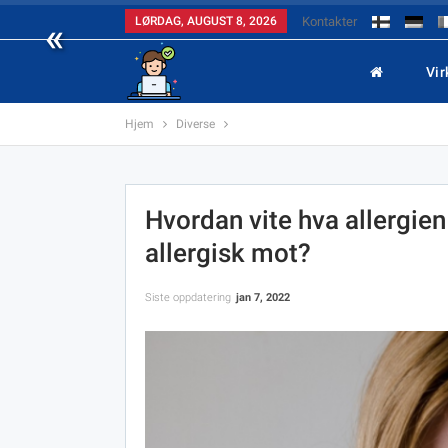
«
LØRDAG, AUGUST 8, 2026
Kontakter
Vi
Hjem
Diverse
Hvordan vite hva allergien
allergisk mot?
Siste oppdatering
jan 7, 2022