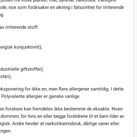
iode, noe som forårsaker en økning i følsomhet for irriterende
ng.
av irriterende stoff:
rgisk konjunktivitt);
ustrielle giftstoffer);
støv).
eksponering for ikke en, men flere allergener samtidig. I dette
. Polyvalente allergier er ganske vanlige.
er, men forskere kan fremdeles ikke bestemme de eksakte. Noen
kdommen, for hvis en eller begge foreldrene til et barn lider av
lergisk. Andre hevder at narkotikamisbruk, dårlige vaner eller
ingen.