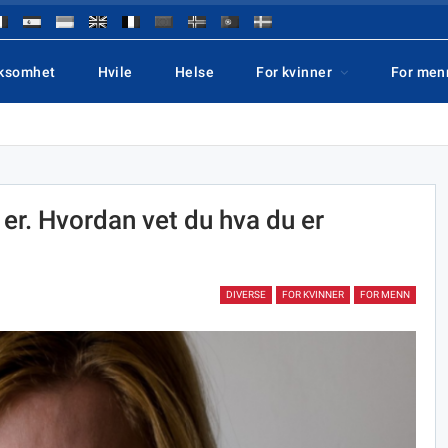
rksomhet
Hvile
Helse
For kvinner
For men
 er. Hvordan vet du hva du er
DIVERSE
FOR KVINNER
FOR MENN