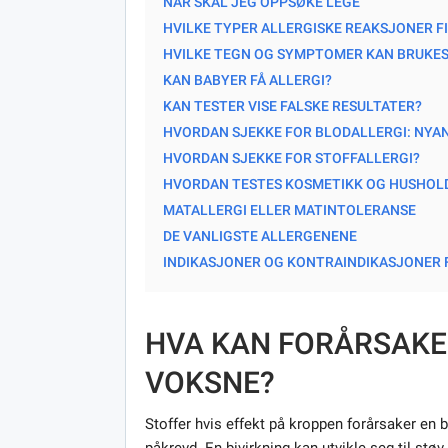
NÅR SKAL JEG OPPSØKE LEGE
HVILKE TYPER ALLERGISKE REAKSJONER FI
HVILKE TEGN OG SYMPTOMER KAN BRUKES T
KAN BABYER FÅ ALLERGI?
KAN TESTER VISE FALSKE RESULTATER?
HVORDAN SJEKKE FOR BLODALLERGI: NYA
HVORDAN SJEKKE FOR STOFFALLERGI?
HVORDAN TESTES KOSMETIKK OG HUSHOLD
MATALLERGI ELLER MATINTOLERANSE
DE VANLIGSTE ALLERGENENE
INDIKASJONER OG KONTRAINDIKASJONER 
HVA KAN FORÅRSAKE
VOKSNE?
Stoffer hvis effekt på kroppen forårsaker en b
påkrevd. En bivirkning kan utvikle seg til støv,