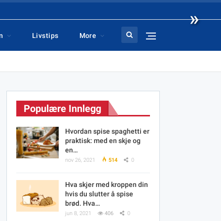
»
n
Livstips
More
Populære Innlegg
Hvordan spise spaghetti er
praktisk: med en skje og
en…
nov 26, 2021
514
0
Hva skjer med kroppen din
hvis du slutter å spise
brød. Hva…
jun 8, 2021
406
0