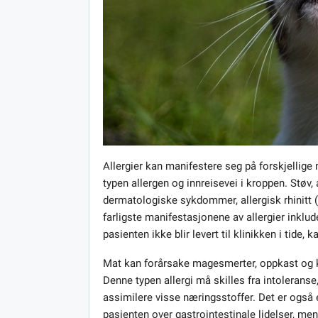
Allergier kan manifestere seg på forskjellige
typen allergen og innreisevei i kroppen. Støv
dermatologiske sykdommer, allergisk rhinitt (
farligste manifestasjonene av allergier inkl
pasienten ikke blir levert til klinikken i tide
Mat kan forårsake magesmerter, oppkast og kv
Denne typen allergi må skilles fra intoleran
assimilere visse næringsstoffer. Det er også e
pasienten over gastrointestinale lidelser, me