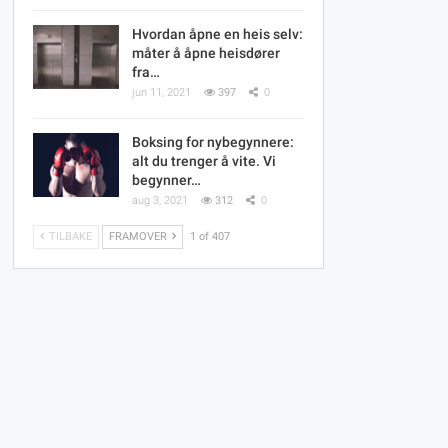
Hvordan åpne en heis selv:
måter å åpne heisdører
fra…
jun 11, 2021
397
0
Boksing for nybegynnere:
alt du trenger å vite. Vi
begynner…
aug 3, 2021
312
0
TILBAKE
FRAMOVER
1 of 407