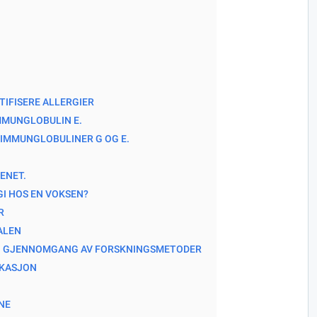
TIFISERE ALLERGIER
MMUNGLOBULIN E.
 IMMUNGLOBULINER G OG E.
ENET.
GI HOS EN VOKSEN?
R
ALEN
EN GJENNOMGANG AV FORSKNINGSMETODER
OKASJON
NE