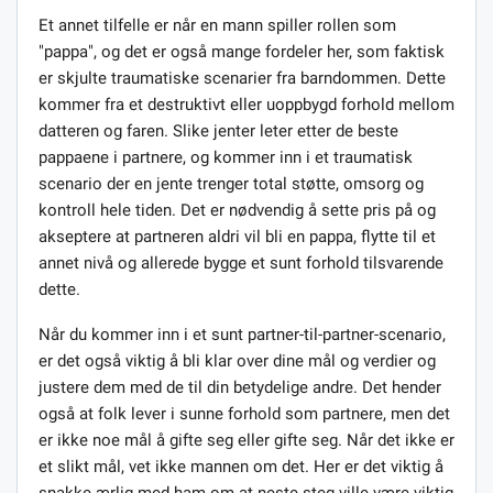
Et annet tilfelle er når en mann spiller rollen som
"pappa", og det er også mange fordeler her, som faktisk
er skjulte traumatiske scenarier fra barndommen. Dette
kommer fra et destruktivt eller uoppbygd forhold mellom
datteren og faren. Slike jenter leter etter de beste
pappaene i partnere, og kommer inn i et traumatisk
scenario der en jente trenger total støtte, omsorg og
kontroll hele tiden. Det er nødvendig å sette pris på og
akseptere at partneren aldri vil bli en pappa, flytte til et
annet nivå og allerede bygge et sunt forhold tilsvarende
dette.
Når du kommer inn i et sunt partner-til-partner-scenario,
er det også viktig å bli klar over dine mål og verdier og
justere dem med de til din betydelige andre. Det hender
også at folk lever i sunne forhold som partnere, men det
er ikke noe mål å gifte seg eller gifte seg. Når det ikke er
et slikt mål, vet ikke mannen om det. Her er det viktig å
snakke ærlig med ham om at neste steg ville være viktig