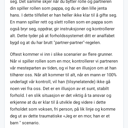
seg. Det samme skjer når du bytter rolle og partneren
din spiller rollen som pappa, og du er den lille jenta
hans. I dette tilfellet er han heller ikke klar til å gifte seg.
En mann spiller rett og slett rollen som en pappa som
også bryr seg, oppdrar, gir instruksjoner og kontrollerer
alt. Dette tyder på at forholdssystemet ditt er analfabet
bygd og at du har brutt "partner-partner"-regelen.
Oftest kommer vi inn i slike scenarier av flere grunner.
Når vi spiller rollen som en mor, kontrollerer vi partneren
vår mesteparten av tiden, og vi har en illusjon om at han
tilhører oss. Når alt kommer til alt, når en mann er 100%
underlagt vår kontroll, vil han (tilsynelatende) ikke gå
noen vei fra oss. Det er en illusjon av et sunt, stabilt
forhold. I en slik situasjon er det viktig å ta ansvar og
erkjenne at du er klar til å utvikle deg videre i dette
forholdet som voksen, fri person, på lik linje og komme
deg ut av dette traumatiske «Jeg er en mor, han er et
barn " scenario.