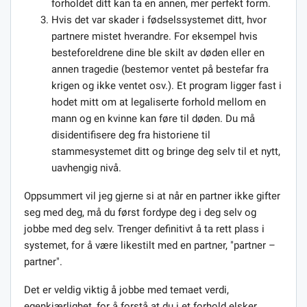
forholdet ditt kan ta en annen, mer perfekt form.
Hvis det var skader i fødselssystemet ditt, hvor
partnere mistet hverandre. For eksempel hvis
besteforeldrene dine ble skilt av døden eller en
annen tragedie (bestemor ventet på bestefar fra
krigen og ikke ventet osv.). Et program ligger fast i
hodet mitt om at legaliserte forhold mellom en
mann og en kvinne kan føre til døden. Du må
disidentifisere deg fra historiene til
stammesystemet ditt og bringe deg selv til et nytt,
uavhengig nivå.
Oppsummert vil jeg gjerne si at når en partner ikke gifter
seg med deg, må du først fordype deg i deg selv og
jobbe med deg selv. Trenger definitivt å ta rett plass i
systemet, for å være likestilt med en partner, "partner –
partner".
Det er veldig viktig å jobbe med temaet verdi,
egenkjærlighet, for å forstå at du i et forhold elsker,