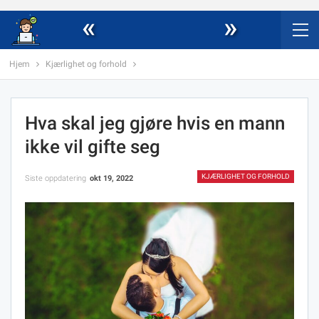
«
»
Hjem
Kjærlighet og forhold
Hva skal jeg gjøre hvis en mann
ikke vil gifte seg
KJÆRLIGHET OG FORHOLD
Siste oppdatering
okt 19, 2022