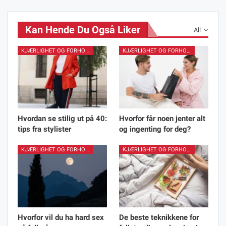
Kan Hende Du Også Liker
All
KJÆRLIGHET OG FORHOLD
KJÆRLIGHET OG FORHOLD
Hvordan se stilig ut på 40:
Hvorfor får noen jenter alt
tips fra stylister
og ingenting for deg?
KJÆRLIGHET OG FORHOLD
KJÆRLIGHET OG FORHOLD
Hvorfor vil du ha hard sex
De beste teknikkene for