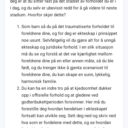
deg er at du sitter fast på det stadiet av forholdet du er i
i dag, og du selv er ubevisst redd for å gå videre til neste
stadium. Hvorfor skjer dette?
Som barn så du på det traumatiserte forholdet til
foreldrene dine, og for deg er ekteskap i prinsippet
noe usunt. Selvfølgelig vil du gjøre alt for å unngå
ekteskap og juridiske forhold. I en slik situasjon
må du se og forstå at det var kjærlighet mellom
foreldrene dine på en eller annen måte, så du ble
født, og du trenger ikke å gjenta scenarioet til
foreldrene dine, du kan skape en sunn, lykkelig,
harmonisk familie.
Du kan ha en indre tro på at kjedsomhet dukker
opp i offisielle forhold og at gledene ved
godteribukettperioden forsvinner. Her må du
forestille deg hvordan hendelser i ekteskapet
fortsatt kan utvikle seg. Sett deg ned og skriv ned
hva som er fordelene med dette, og se hvordan