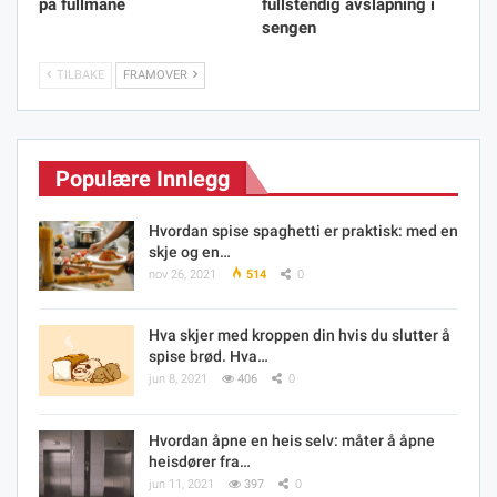
på fullmåne
fullstendig avslapning i
sengen
TILBAKE
FRAMOVER
Populære Innlegg
Hvordan spise spaghetti er praktisk: med en
skje og en…
nov 26, 2021
514
0
Hva skjer med kroppen din hvis du slutter å
spise brød. Hva…
jun 8, 2021
406
0
Hvordan åpne en heis selv: måter å åpne
heisdører fra…
jun 11, 2021
397
0