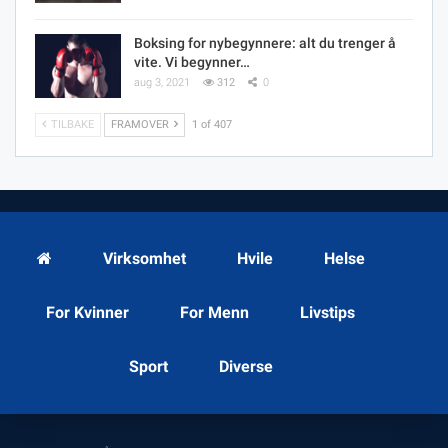
Boksing for nybegynnere: alt du trenger å
vite. Vi begynner…
aug 3, 2021
312
0
TILBAKE
FRAMOVER
1 of 407
Virksomhet
Hvile
Helse
For Kvinner
For Menn
Livstips
Sport
Diverse