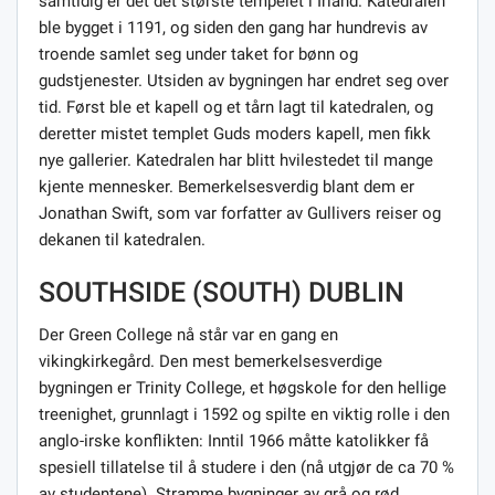
samtidig er det det største tempelet i Irland. Katedralen
ble bygget i 1191, og siden den gang har hundrevis av
troende samlet seg under taket for bønn og
gudstjenester. Utsiden av bygningen har endret seg over
tid. Først ble et kapell og et tårn lagt til katedralen, og
deretter mistet templet Guds moders kapell, men fikk
nye gallerier. Katedralen har blitt hvilestedet til mange
kjente mennesker. Bemerkelsesverdig blant dem er
Jonathan Swift, som var forfatter av Gullivers reiser og
dekanen til katedralen.
SOUTHSIDE (SOUTH) DUBLIN
Der Green College nå står var en gang en
vikingkirkegård. Den mest bemerkelsesverdige
bygningen er Trinity College, et høgskole for den hellige
treenighet, grunnlagt i 1592 og spilte en viktig rolle i den
anglo-irske konflikten: Inntil 1966 måtte katolikker få
spesiell tillatelse til å studere i den (nå utgjør de ca 70 %
av studentene). Stramme bygninger av grå og rød