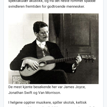
spektakulær akustikk, og fra det neste rommet spådde
svindleren fremtiden for godtroende mennesker.
De mest kjente besøkende her var James Joyce,
Jonathan Swift og Van Morrison.
I helgene opptrer musikere, spiller skotsk, keltisk