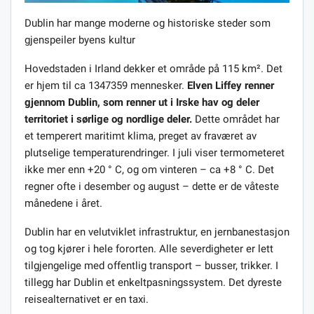
Dublin har mange moderne og historiske steder som
gjenspeiler byens kultur
Hovedstaden i Irland dekker et område på 115 km². Det
er hjem til ca 1347359 mennesker.
Elven Liffey renner
gjennom Dublin, som renner ut i Irske hav og deler
territoriet i sørlige og nordlige deler.
Dette området har
et temperert maritimt klima, preget av fraværet av
plutselige temperaturendringer. I juli viser termometeret
ikke mer enn +20 ° C, og om vinteren – ca +8 ° C. Det
regner ofte i desember og august – dette er de våteste
månedene i året.
Dublin har en velutviklet infrastruktur, en jernbanestasjon
og tog kjører i hele fororten. Alle severdigheter er lett
tilgjengelige med offentlig transport – busser, trikker. I
tillegg har Dublin et enkeltpasningssystem. Det dyreste
reisealternativet er en taxi.