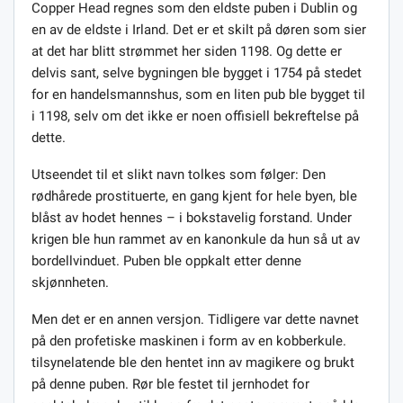
Copper Head regnes som den eldste puben i Dublin og
en av de eldste i Irland. Det er et skilt på døren som sier
at det har blitt strømmet her siden 1198. Og dette er
delvis sant, selve bygningen ble bygget i 1754 på stedet
for en handelsmannshus, som en liten pub ble bygget til
i 1198, selv om det ikke er noen offisiell bekreftelse på
dette.
Utseendet til et slikt navn tolkes som følger: Den
rødhårede prostituerte, en gang kjent for hele byen, ble
blåst av hodet hennes – i bokstavelig forstand. Under
krigen ble hun rammet av en kanonkule da hun så ut av
bordellvinduet. Puben ble oppkalt etter denne
skjønnheten.
Men det er en annen versjon. Tidligere var dette navnet
på den profetiske maskinen i form av en kobberkule.
tilsynelatende ble den hentet inn av magikere og brukt
på denne puben. Rør ble festet til jernhodet for