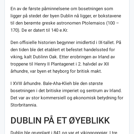
En av de første påminnelsene om bosetningen som
ligger på stedet der byen Dublin nå ligger, er bokstavene
til den berømte greske astronomen Ptolemaios (100 –
170). De er datert til 140 e.Kr.
Den offisielle historien begynner imidlertid i IX-tallet. På
den tiden ble det etablert et befestet handelssted for
viking, kalt Duḃlinn Oak. Etter erobringen av Irland av
troppene til Henry II Plantagenet i 2. halvdel av XII
århundre, var byen et høyborg for britisk makt.
I XVIII århundre. Bale-Aha-Klieh ble den største
bosetningen i det britiske imperiet og sentrum av Irland.
Det var av stor kommersiell og økonomisk betydning for
Storbritannia.
DUBLIN PÅ ET ØYEBLIKK
Dublin ble grunnlagt i 841 og var et vikingoppgjør. I tre