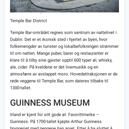
Temple Bar District
Temple Bar-området regnes som sentrum av nattelivet i
Dublin. Det er et ikonisk sted i hjertet av byen, hvor
folkemengder av turister og lokalbefolkningen strømmer
til om natten. Mange puber, barer og restauranter er
klare til å tilby sine gjester opptil 600 typer øl, whisky,
ale, cider. På kveldene er det livemusikk og en
atmosfære av avslappet moro. Hovedattraksjonen er de
røde veggene til Temple Bar, som dateres tilbake til
1300-tallet.
GUINNESS MUSEUM
Irland er kjent for sitt gode øl. Favorittmerke –
Guinness. På 1700-tallet kjøpte Arthur Guinness
bryggeriet med pengene han arvet. Etter å ha sluttet å