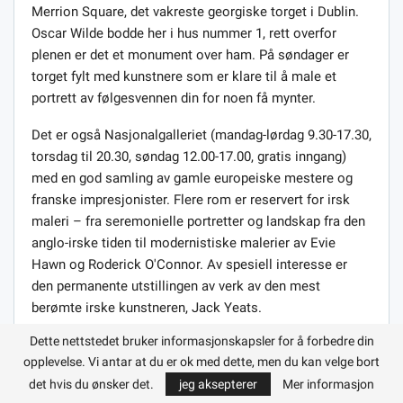
Merrion Square, det vakreste georgiske torget i Dublin.
Oscar Wilde bodde her i hus nummer 1, rett overfor
plenen er det et monument over ham. På søndager er
torget fylt med kunstnere som er klare til å male et
portrett av følgesvennen din for noen få mynter.
Det er også Nasjonalgalleriet (mandag-lørdag 9.30-17.30,
torsdag til 20.30, søndag 12.00-17.00, gratis inngang)
med en god samling av gamle europeiske mestere og
franske impresjonister. Flere rom er reservert for irsk
maleri – fra seremonielle portretter og landskap fra den
anglo-irske tiden til modernistiske malerier av Evie
Hawn og Roderick O'Connor. Av spesiell interesse er
den permanente utstillingen av verk av den mest
berømte irske kunstneren, Jack Yeats.
Dette nettstedet bruker informasjonskapsler for å forbedre din
opplevelse. Vi antar at du er ok med dette, men du kan velge bort
det hvis du ønsker det.
jeg aksepterer
Mer informasjon