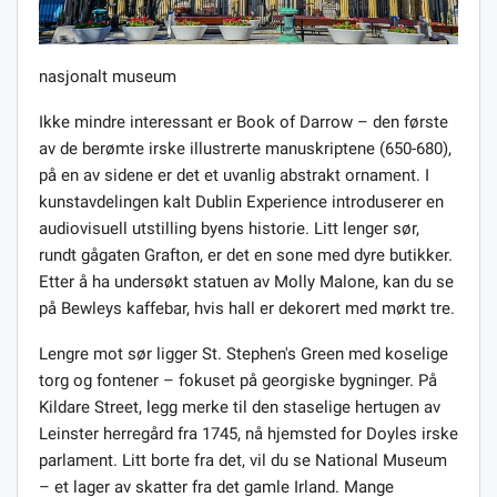
nasjonalt museum
Ikke mindre interessant er Book of Darrow – den første
av de berømte irske illustrerte manuskriptene (650-680),
på en av sidene er det et uvanlig abstrakt ornament. I
kunstavdelingen kalt Dublin Experience introduserer en
audiovisuell utstilling byens historie. Litt lenger sør,
rundt gågaten Grafton, er det en sone med dyre butikker.
Etter å ha undersøkt statuen av Molly Malone, kan du se
på Bewleys kaffebar, hvis hall er dekorert med mørkt tre.
Lengre mot sør ligger St. Stephen's Green med koselige
torg og fontener – fokuset på georgiske bygninger. På
Kildare Street, legg merke til den staselige hertugen av
Leinster herregård fra 1745, nå hjemsted for Doyles irske
parlament. Litt borte fra det, vil du se National Museum
– et lager av skatter fra det gamle Irland. Mange