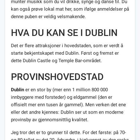
munter musikk som du vil drikke, synge og danse til. Du
kan også prøve lokal mat her, som ifølge anmeldelser på
denne puben er veldig velsmakende.
HVA DU KAN SE I DUBLIN
Det er flere attraksjoner i hovedstaden, som er verdt å
starte bekjentskapet med Dublin. Først og fremst er
dette Dublin Castle og Temple Bar-området.
PROVINSHOVEDSTAD
Dublin
er en stor by (mer enn 1 million 800 000
innbyggere med forsteder) og eldgammel (den er
offisielt mer enn tusen år gammel). Men verken det ene
eller det andre kjennes: Dublin ser ut som en moderne
provinsby av gjennomsnittlig kvalitet.
Jeg tror det er to grunner til dette. For det første: på 70-
og 80-tallet av det 20. århundre, i kjølvannet av den raske