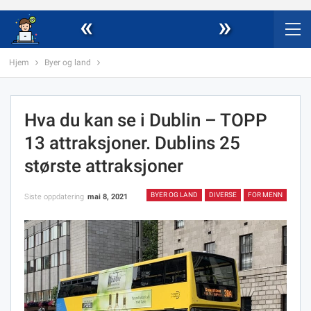
«
»
Hjem
Byer og land
Hva du kan se i Dublin – TOPP
13 attraksjoner. Dublins 25
største attraksjoner
BYER OG LAND
DIVERSE
FOR MENN
Siste oppdatering
mai 8, 2021