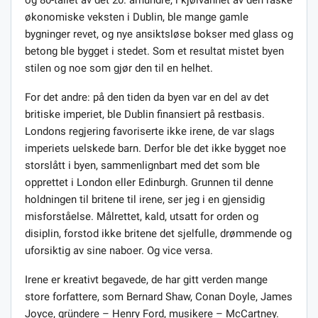
økonomiske veksten i Dublin, ble mange gamle
bygninger revet, og nye ansiktsløse bokser med glass og
betong ble bygget i stedet. Som et resultat mistet byen
stilen og noe som gjør den til en helhet.
For det andre: på den tiden da byen var en del av det
britiske imperiet, ble Dublin finansiert på restbasis.
Londons regjering favoriserte ikke irene, de var slags
imperiets uelskede barn. Derfor ble det ikke bygget noe
storslått i byen, sammenlignbart med det som ble
opprettet i London eller Edinburgh. Grunnen til denne
holdningen til britene til irene, ser jeg i en gjensidig
misforståelse. Målrettet, kald, utsatt for orden og
disiplin, forstod ikke britene det sjelfulle, drømmende og
uforsiktig av sine naboer. Og vice versa.
Irene er kreativt begavede, de har gitt verden mange
store forfattere, som Bernard Shaw, Conan Doyle, James
Joyce, gründere – Henry Ford, musikere – McCartney.