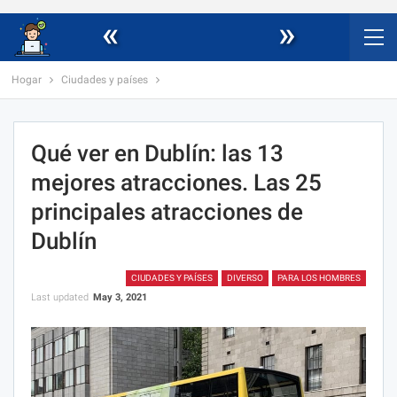
«
»
Hogar
Ciudades y países
Qué ver en Dublín: las 13
mejores atracciones. Las 25
principales atracciones de
Dublín
CIUDADES Y PAÍSES
DIVERSO
PARA LOS HOMBRES
Last updated
May 3, 2021