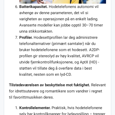
Batterikapasitet.
Hodetelefonens autonomi vil
avhenge av denne parameteren, det vil si
varigheten av operasjonen på en enkelt lading.
Avanserte modeller kan jobbe opptil 30–70 timer
unna stikkontakten.
Profiler.
Hodesettprofilen lar deg administrere
telefonalternativer (primært samtaler) når du
bruker hodetelefonene som et hodesett. A2DP-
profilen gir stereolyd av høy kvalitet, AVRCP vil
utvide fjernkontrollfunksjonene, og AptX (HD) -
støtten vil tillate deg å overføre data i best
kvalitet, nesten som en lyd-CD.
Tilstedeværelsen av beskyttelse mot fuktighet.
Relevant
for idrettsutøvere og romantikere som vandrer i regnet
til favorittmusikken deres.
Kontrollelementer.
Praktisk, hvis hodetelefonene
selv har kontrollknapper for lydavspilling – trenger