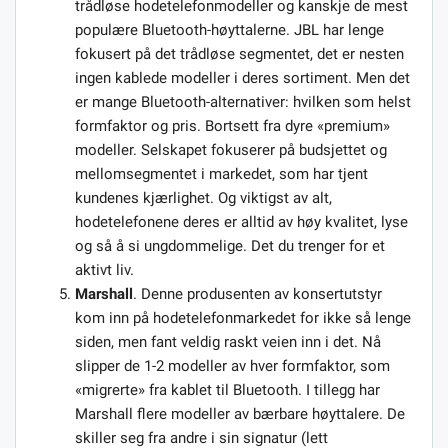
trådløse hodetelefonmodeller og kanskje de mest
populære Bluetooth-høyttalerne. JBL har lenge
fokusert på det trådløse segmentet, det er nesten
ingen kablede modeller i deres sortiment. Men det
er mange Bluetooth-alternativer: hvilken som helst
formfaktor og pris. Bortsett fra dyre «premium»
modeller. Selskapet fokuserer på budsjettet og
mellomsegmentet i markedet, som har tjent
kundenes kjærlighet. Og viktigst av alt,
hodetelefonene deres er alltid av høy kvalitet, lyse
og så å si ungdommelige. Det du trenger for et
aktivt liv.
Marshall
. Denne produsenten av konsertutstyr
kom inn på hodetelefonmarkedet for ikke så lenge
siden, men fant veldig raskt veien inn i det. Nå
slipper de 1-2 modeller av hver formfaktor, som
«migrerte» fra kablet til Bluetooth. I tillegg har
Marshall flere modeller av bærbare høyttalere. De
skiller seg fra andre i sin signatur (lett