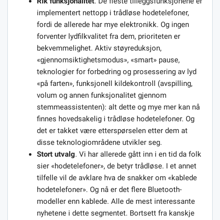
Rik funksjonalitet
. De fleste tilleggsfunksjonene er
implementert nettopp i trådløse hodetelefoner,
fordi de allerede har mye elektronikk. Og ingen
forventer lydfilkvalitet fra dem, prioriteten er
bekvemmelighet. Aktiv støyreduksjon,
«gjennomsiktighetsmodus», «smart» pause,
teknologier for forbedring og prosessering av lyd
«på farten», funksjonell kildekontroll (avspilling,
volum og annen funksjonalitet gjennom
stemmeassistenten): alt dette og mye mer kan nå
finnes hovedsakelig i trådløse hodetelefoner. Og
det er takket være etterspørselen etter dem at
disse teknologiområdene utvikler seg.
Stort utvalg
. Vi har allerede gått inn i en tid da folk
sier «hodetelefoner», de betyr trådløse. I et annet
tilfelle vil de avklare hva de snakker om «kablede
hodetelefoner». Og nå er det flere Bluetooth-
modeller enn kablede. Alle de mest interessante
nyhetene i dette segmentet. Bortsett fra kanskje