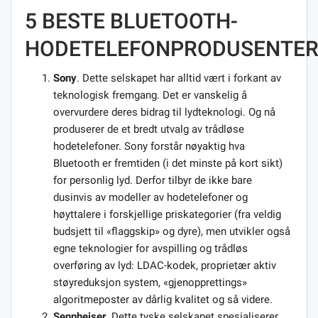
5 BESTE BLUETOOTH-
HODETELEFONPRODUSENTE
Sony
. Dette selskapet har alltid vært i forkant av
teknologisk fremgang. Det er vanskelig å
overvurdere deres bidrag til lydteknologi. Og nå
produserer de et bredt utvalg av trådløse
hodetelefoner. Sony forstår nøyaktig hva
Bluetooth er fremtiden (i det minste på kort sikt)
for personlig lyd. Derfor tilbyr de ikke bare
dusinvis av modeller av hodetelefoner og
høyttalere i forskjellige priskategorier (fra veldig
budsjett til «flaggskip» og dyre), men utvikler også
egne teknologier for avspilling og trådløs
overføring av lyd: LDAC-kodek, proprietær aktiv
støyreduksjon system, «gjenopprettings»
algoritmeposter av dårlig kvalitet og så videre.
Sennheiser
. Dette tyske selskapet spesialiserer