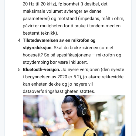
20 Hz til 20 kHz), følsomhet (i desibel, det
maksimale volumet avhenger av denne
parameteren) og motstand (impedans, målt i ohm,
påvirker muligheten for å bruke i tandem med en
bestemt teknikk).
Tilstedeværelsen av en mikrofon og
støyreduksjon.
Skal du bruke «ørene» som et
hodesett? Se på spesifikasjonene – mikrofon og
støydemping bør være inkludert.
Bluetooth-versjon.
Jo nyere versjonen (den nyeste
i begynnelsen av 2020 er 5.2), jo større rekkevidde
kan enheten dekke og jo høyere vil
dataoverføringshastigheten støttes.