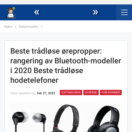
«
»
Hjem
Datamaskin
Beste trådløse ørepropper:
rangering av Bluetooth-modeller
i 2020 Beste trådløse
hodetelefoner
DATAMASKIN
DIVERSE
FOR KVINNER
Siste oppdatering
feb 27, 2022