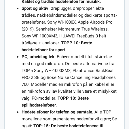
Kablet og trådløs hodetelefon for musikk.
Sport og aktiv
: øreplugger, ørepropper, ekte
trådløs, nakkebåndsmodeller og dedikerte sports-
øretelefoner. Sony WI-1000X, Apple Airpods Pro
(2019), Sennheiser Momentum True Wireless,
Sony WF-1000XM3, HUAWEI FreeBuds 3 helt
trådløse + analoger.
TOPP 10: Beste
hodetelefoner for sport.
PC, arbeid og lek
. Enhver modell i full størrelse
med en god mikrofon. De beste alternativene fra
TOP'a Sony WH-1000XM3, Plantronics BackBeat
PRO 2 SE og Bose Noise Cancelling Headphones
700. Modeller med en mikrofon på en kabel eller
en mikrofon av lav kvalitet ville være et mislykket
valg. PC-modeller:
TOPP 10: Beste
spillhodetelefoner.
Hodetelefoner for telefon og samtale
. Alle TOP-
modellene som presenteres nedenfor vil gjøre; Se
også:
TOP-15: De beste hodetelefonene til