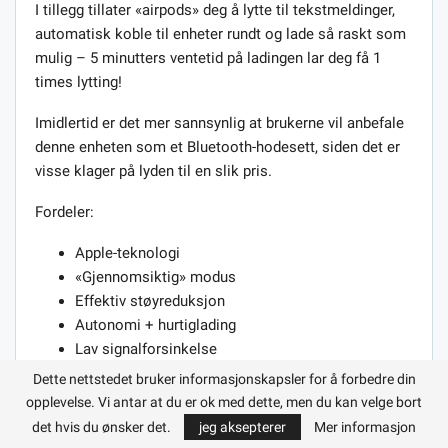
I tillegg tillater «airpods» deg å lytte til tekstmeldinger,
automatisk koble til enheter rundt og lade så raskt som
mulig – 5 minutters ventetid på ladingen lar deg få 1
times lytting!
Imidlertid er det mer sannsynlig at brukerne vil anbefale
denne enheten som et Bluetooth-hodesett, siden det er
visse klager på lyden til en slik pris.
Fordeler:
Apple-teknologi
«Gjennomsiktig» modus
Effektiv støyreduksjon
Autonomi + hurtiglading
Lav signalforsinkelse
Komfortabel «passform» i ørene
Dette nettstedet bruker informasjonskapsler for å forbedre din
opplevelse. Vi antar at du er ok med dette, men du kan velge bort
Minuser:
det hvis du ønsker det.
jeg aksepterer
Mer informasjon