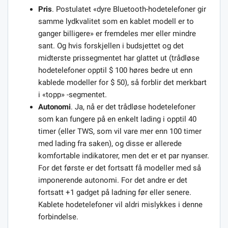
Pris
. Postulatet «dyre Bluetooth-hodetelefoner gir
samme lydkvalitet som en kablet modell er to
ganger billigere» er fremdeles mer eller mindre
sant. Og hvis forskjellen i budsjettet og det
midterste prissegmentet har glattet ut (trådløse
hodetelefoner opptil $ 100 høres bedre ut enn
kablede modeller for $ 50), så forblir det merkbart
i «topp» -segmentet.
Autonomi
. Ja, nå er det trådløse hodetelefoner
som kan fungere på en enkelt lading i opptil 40
timer (eller TWS, som vil vare mer enn 100 timer
med lading fra saken), og disse er allerede
komfortable indikatorer, men det er et par nyanser.
For det første er det fortsatt få modeller med så
imponerende autonomi. For det andre er det
fortsatt +1 gadget på ladning før eller senere.
Kablete hodetelefoner vil aldri mislykkes i denne
forbindelse.