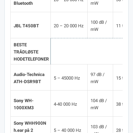
Bluetooth
mW
100 dB /
JBL T450BT
20 – 20 000 Hz
11 timer
mW
BESTE
TRÅDLØSTE
HODETELEFONER
Audio-Technica
97 dB /
5 – 45000 Hz
15 timer
ATH-DSR9BT
mW
Sony WH-
104 dB /
4-40 000 Hz
38 timer
1000XM3
mW
Sony WHH900N
103 dB /
h.ear på 2
5 – 40 000 Hz
28 timer