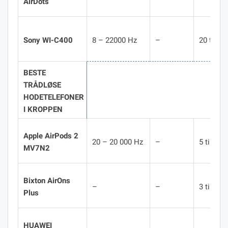
AirDots
Sony WI-C400
8 – 22000 Hz
–
20 timer
BESTE
TRÅDLØSE
HODETELEFONER
I KROPPEN
Apple AirPods 2
20 – 20 000 Hz
–
5 timer
MV7N2
Bixton AirOns
–
–
3 timer
Plus
HUAWEI