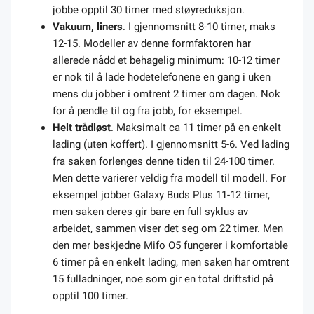
jobbe opptil 30 timer med støyreduksjon.
Vakuum, liners
. I gjennomsnitt 8-10 timer, maks
12-15. Modeller av denne formfaktoren har
allerede nådd et behagelig minimum: 10-12 timer
er nok til å lade hodetelefonene en gang i uken
mens du jobber i omtrent 2 timer om dagen. Nok
for å pendle til og fra jobb, for eksempel.
Helt trådløst
. Maksimalt ca 11 timer på en enkelt
lading (uten koffert). I gjennomsnitt 5-6. Ved lading
fra saken forlenges denne tiden til 24-100 timer.
Men dette varierer veldig fra modell til modell. For
eksempel jobber Galaxy Buds Plus 11-12 timer,
men saken deres gir bare en full syklus av
arbeidet, sammen viser det seg om 22 timer. Men
den mer beskjedne Mifo O5 fungerer i komfortable
6 timer på en enkelt lading, men saken har omtrent
15 fulladninger, noe som gir en total driftstid på
opptil 100 timer.