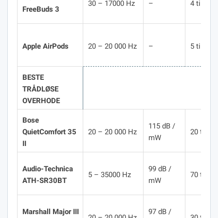
30 – 17000 Hz
–
4 timer
FreeBuds 3
Apple AirPods
20 – 20 000 Hz
–
5 timer
BESTE
TRÅDLØSE
OVERHODE
Bose
115 dB /
QuietComfort 35
20 – 20 000 Hz
20 timer
mW
II
Audio-Technica
99 dB /
5 – 35000 Hz
70 timer
ATH-SR30BT
mW
Marshall Major III
97 dB /
20 – 20 000 Hz
30 timer