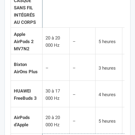
CASQUE
SANS FIL
INTÉGRÉS
AU CORPS
Apple
20 à 20
AirPods 2
–
5 heures
4 g
000 Hz
MV7N2
Bixton
–
–
3 heures
4 g
AirOns Plus
HUAWEI
30 à 17
9
–
4 heures
FreeBuds 3
000 Hz
gra
AirPods
20 à 20
–
5 heures
4 g
d’Apple
000 Hz