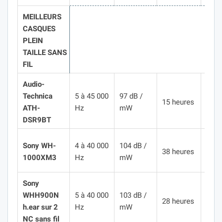
MEILLEURS
CASQUES
PLEIN
TAILLE SANS
FIL
Audio-
Technica
5 à 45 000
97 dB /
310
15 heures
ATH-
Hz
mW
gra
DSR9BT
Sony WH-
4 à 40 000
104 dB /
255
38 heures
1000XM3
Hz
mW
gra
Sony
WHH900N
5 à 40 000
103 dB /
290
28 heures
h.ear sur 2
Hz
mW
gra
NC sans fil