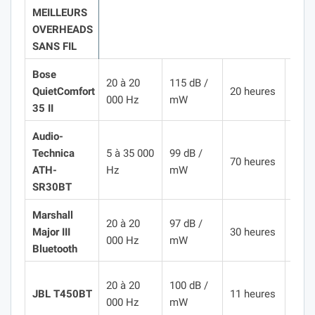
MEILLEURS
OVERHEADS
SANS FIL
Bose
20 à 20
115 dB /
235
QuietComfort
20 heures
000 Hz
mW
gra
35 II
Audio-
Technica
5 à 35 000
99 dB /
193
70 heures
ATH-
Hz
mW
gra
SR30BT
Marshall
20 à 20
97 dB /
178
Major III
30 heures
000 Hz
mW
gra
Bluetooth
20 à 20
100 dB /
320
JBL T450BT
11 heures
000 Hz
mW
gra