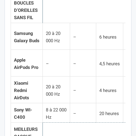
BOUCLES
D’OREILLES
SANS FIL
Samsung
20 à 20
12
–
6 heures
Galaxy Buds
000 Hz
gra
Apple
–
–
4,5 heures
5,4 g
AirPods Pro
Xiaomi
20 à 20
Redmi
–
4 heures
4,1 g
000 Hz
AirDots
Sony WI-
8 à 22 000
35
–
20 heures
C400
Hz
gra
MEILLEURS