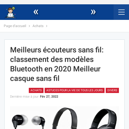
«
»
Page d'accueil
Achats
Meilleurs écouteurs sans fil:
classement des modèles
Bluetooth en 2020 Meilleur
casque sans fil
ACHATS
ASTUCES POUR LA VIE DE TOUS LES JOURS
DIVERS
Dernière mise à jour
Fév 27, 2022