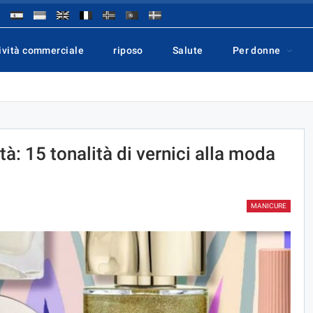
ività commerciale
riposo
Salute
Per donne
tà: 15 tonalità di vernici alla moda
MANICURE