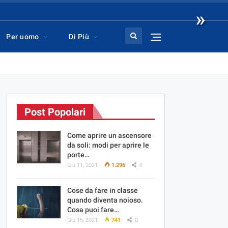
»
Per uomo
Di Più
Post Popolari
Come aprire un ascensore
da soli: modi per aprire le
porte…
Giu 11, 2021
1.296
0
Cose da fare in classe
quando diventa noioso.
Cosa puoi fare…
Giu 15, 2021
741
0