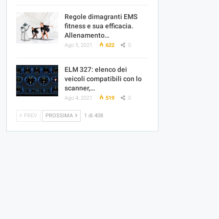
Regole dimagranti EMS
fitness e sua efficacia.
Allenamento…
Ago 5, 2021
622
0
ELM 327: elenco dei
veicoli compatibili con lo
scanner,…
Ago 4, 2021
519
0
PREV
PROSSIMA
1 di 408