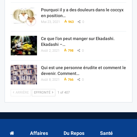
Pourquoi il y a des douleurs dans le coccyx
en position…
Mai 23, 2021
963
0
Ce que l’on peut manger sur Ekadashi.
Ekadashi –…
Août 2, 2021
798
0
Qui est une personne érudite et comment le
devenir. Comment…
Août 8, 2021
766
0
ARRIÈRE
EFFRONTÉ
1 of 407
Affaires
Du Repos
Santé