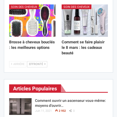
SOIN DES CHEVEUX
SOIN DES CHEVEUX
Brosse à cheveux bouclés
Comment se faire plaisir
: les meilleures options
le 8 mars : les cadeaux
beauté
ARRIÈRE
EFFRONTÉ
Articles Populaires
Comment ouvrir un ascenseur vous-même:
moyens d’ouvrir…
Juin 11, 2021
2 952
0