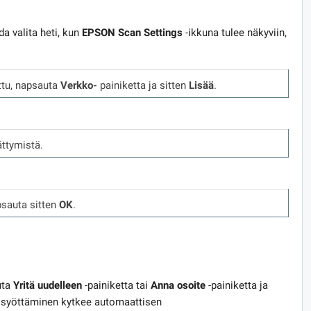
da valita heti, kun
EPSON Scan Settings
-ikkuna tulee näkyviin,
ittu, napsauta
Verkko-
painiketta
ja sitten
Lisää
.
ttymistä.
psauta sitten
OK
.
uta
Yritä uudelleen
-painiketta tai
Anna osoite
-painiketta ja
en syöttäminen kytkee automaattisen