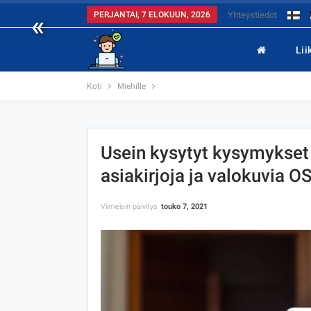
«
PERJANTAI, 7 ELOKUUN, 2026
Yhteystiedot
Lii
Koti
Miehille
Usein kysytyt kysymykset 
asiakirjoja ja valokuvia OS
Viimeisin päivitys
touko 7, 2021