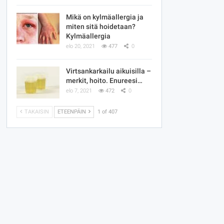
Mikä on kylmäallergia ja
miten sitä hoidetaan?
Kylmäallergia
elo 20, 2021
477
0
Virtsankarkailu aikuisilla –
merkit, hoito. Enureesi…
elo 7, 2021
472
0
TAKAISIN
ETEENPÄIN
1 of 407