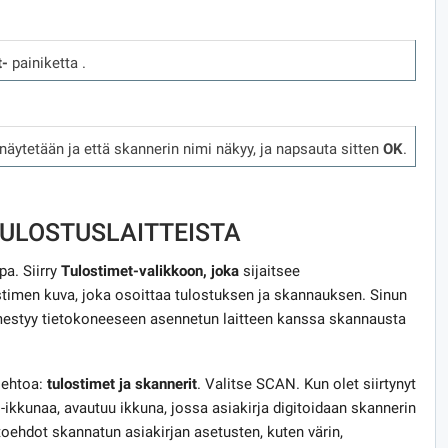
t-
painiketta
.
näytetään ja että skannerin nimi näkyy, ja napsauta sitten
OK
.
ULOSTUSLAITTEISTA
a. Siirry
Tulostimet-valikkoon, joka
sijaitsee
stimen kuva, joka osoittaa tulostuksen ja skannauksen. Sinun
mestyy tietokoneeseen asennetun laitteen kanssa skannausta
oehtoa:
tulostimet ja skannerit
. Valitse SCAN. Kun olet siirtynyt
-ikkunaa, avautuu ikkuna, jossa asiakirja digitoidaan skannerin
htoehdot skannatun asiakirjan asetusten, kuten värin,