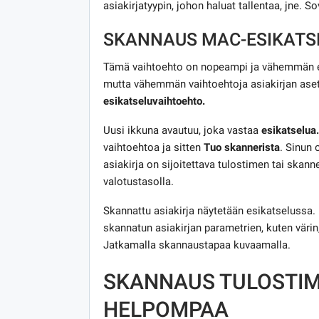
asiakirjatyypin, johon haluat tallentaa, jne. S
SKANNAUS MAC-ESIKATS
Tämä vaihtoehto on nopeampi ja vähemmän eri
mutta vähemmän vaihtoehtoja asiakirjan aset
esikatseluvaihtoehto.
Uusi ikkuna avautuu, joka vastaa
esikatselua.
vaihtoehtoa ja sitten
Tuo skannerista
. Sinun 
asiakirja on sijoitettava tulostimen tai skanner
valotustasolla.
Skannattu asiakirja näytetään esikatselussa
skannatun asiakirjan parametrien, kuten värin,
Jatkamalla skannaustapaa kuvaamalla.
SKANNAUS TULOSTIM
HELPOMPAA