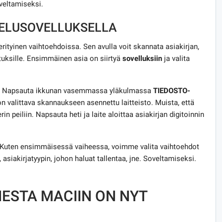
oveltamiseksi.
ELUSOVELLUKSELLA
tyinen vaihtoehdoissa. Sen avulla voit skannata asiakirjan,
uksille. Ensimmäinen asia on siirtyä
sovelluksiin
ja valita
Napsauta ikkunan vasemmassa yläkulmassa
TIEDOSTO-
on valittava skannaukseen asennettu laitteisto. Muista, että
in peiliin. Napsauta heti ja laite aloittaa asiakirjan digitoinnin
. Kuten ensimmäisessä vaiheessa, voimme valita vaihtoehdot
 asiakirjatyypin, johon haluat tallentaa, jne. Soveltamiseksi.
ESTA MACIIN ON NYT