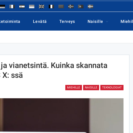
ketoiminta
Levätä
Terveys
Naisille
Miehil
ja vianetsintä. Kuinka skannata
 X: ssä
MIEHILLE
NAISILLE
TEKNOLOGIAT