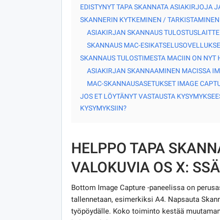
EDISTYNYT TAPA SKANNATA ASIAKIRJOJA JA
SKANNERIN KYTKEMINEN / TARKISTAMINEN
ASIAKIRJAN SKANNAUS TULOSTUSLAITTE
SKANNAUS MAC-ESIKATSELUSOVELLUKS
SKANNAUS TULOSTIMESTA MACIIN ON NYT
ASIAKIRJAN SKANNAAMINEN MACISSA IM
MAC-SKANNAUSASETUKSET IMAGE CAPTU
JOS ET LÖYTÄNYT VASTAUSTA KYSYMYKSEES
KYSYMYKSIIN?
HELPPO TAPA SKANNA
VALOKUVIA OS X: SSÄ
Bottom Image Capture -paneelissa on perusase
tallennetaan, esimerkiksi A4. Napsauta Skanna
työpöydälle. Koko toiminto kestää muutaman 