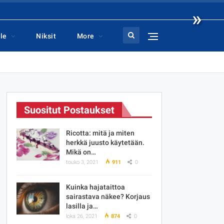
»
le
Niksit
More
Suositut Postaukset
Ricotta: mitä ja miten
herkkä juusto käytetään.
Mikä on…
touko 3, 2021
911
0
Kuinka hajataittoa
sairastava näkee? Korjaus
lasilla ja…
loka 26, 2021
874
0