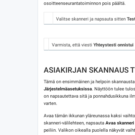
osoitteenseurantatoiminnon pois päältä.
Valitse skanneri ja napsauta sitten
Tes
Varmista, että viesti
Yhteystesti onnistui
ASIAKIRJAN SKANNAUS T
Tämä on ensimmäinen ja helpoin skannaustap
Järjestelmäasetuksissa
. Näyttöön tulee tulo
on napsautettava sitä ja ponnahdusikkuna il
varten.
Avaa tämän ikkunan yläreunassa kaksi vaiht
skanneri-välilehteen, napsauta
Avaa skanneri
peiliin. Valikon oikealla puolella näkyvät vai