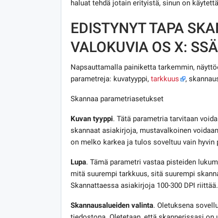
haluat tehdä jotain erityistä, sinun on käytet
EDISTYNYT TAPA SKA
VALOKUVIA OS X: SSÄ
Napsauttamalla painiketta tarkemmin, näyttöön
parametreja: kuvatyyppi,
tarkkuus
, skannau
Skannaa parametriasetukset
Kuvan tyyppi
. Tätä parametria tarvitaan void
skannaat asiakirjoja, mustavalkoinen voidaan 
on melko karkea ja tulos soveltuu vain hyvin p
Lupa
. Tämä parametri vastaa pisteiden lukumä
mitä suurempi tarkkuus, sitä suurempi skannat
Skannattaessa asiakirjoja 100-300 DPI riittä
Skannausalueiden valinta
. Oletuksena sovell
tiedostona. Oletetaan, että skannerissasi on u