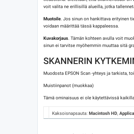
voit valita ne erillisillä alueilla, jotka tallenne
Muotoile
. Jos sinun on hankittava erityinen 
voidaan määrittää tässä kappaleessa.
Kuvakorjaus
. Tämän kohteen avulla voit muoka
sinun ei tarvitse myöhemmin muuttaa sitä gra
SKANNERIN KYTKEMI
Muodosta EPSON Scan -yhteys ja tarkista, to
Muistiinpanot (muokkaa)
Tämä ominaisuus ei ole käytettävissä kaikilla 
Kaksoisnapsauta:
Macintosh HD
,
Applica