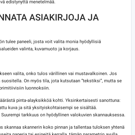
tävä edistynyttä menetelmää.
NNATA ASIAKIRJOJA JA
 tulee paneeli, josta voit valita monia hyödyllisiä
salueiden valinta, kuvamuoto ja korjaus.
akseen valita, onko tulos värillinen vai mustavalkoinen. Jos
suositella. On myös tila, jota kutsutaan ”tekstiksi”, mutta se
rimitiivisiin luonnoksiin.
ärästä pinta-alayksikköä kohti. Yksinkertaisesti sanottuna:
tu kuva ja sitä yksityiskohtaisempi se sisältää.
ä. Suurempi tarkkuus on hyödyllinen valokuvien skannauksessa.
us skannaa skannerin koko pinnan ja tallentaa tuloksen yhtenä
seita paperia tai esineitä kerralla, tämän parametrin avulla