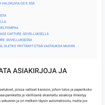
 VALOKUVIA OS X: SSÄ
ISTA
ELLA
 HELPOMPAA
AGE CAPTURE -SOVELLUKSELLA
RE -SOVELLUKSESSA
I, OLETKO YRITTÄNYT ETSIÄ VASTAUKSIA MUIHIN
TA ASIAKIRJOJA JA
tukset, joissa valitset kansion, johon tulos ja paperikoko
a-painiketta ja värillisenä skannattu asiakirja ilmestyy
sekunnin ja on melkein täysin automatisoitu, mutta jos