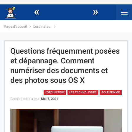
«
»
Page d'accueil
L'ordinateur
Questions fréquemment posées
et dépannage. Comment
numériser des documents et
des photos sous OS X
L'ORDINATEUR
LES TECHNOLOGIES
POUR FEMME
Dernière mise à jour
Mai 7, 2021