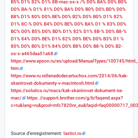
B5% D1% 82% D1% 8B-mac-os-x /% D0% BA% D0% B0%
D0% BA-% D1% 81% D0% BA% D0% B0% D0% BD% D0%
B8% D1% 80% D0% BE% D0% B2% D0% B0% D1% 82%
D1% 8C-% D0% B4% D0% BE% D0% BA% D1 % 83% D0%
BC% D0% B5% D0% BD% D1% 82% D1% 8B-% D0% B8-%
D1% 84% D0% BE% D1% 82% D0% BE% D0% B3% D1 %
80% D0% B0% D1% 84% D0% B8% D0% B8-% D0% B2-
os-x-a465daa51a68
https://www.epson.ru/es/upload/ManualTypes/100745/html_
htm
https://www.ru.rellenadodecartuchos.com/2014/06/kak-
skanirovat-dokumenty-v-macintosh.html
https://solutics.ru/macs/kak-skanirovat-dokument-na-
mac/
https: //support.brother.com/g/b/faqend.aspx?
c=ru&lang=ru&prod=mfc7820nr_eu&faqid=faq00000717_00
Source d’enregistrement:
lastici.ru