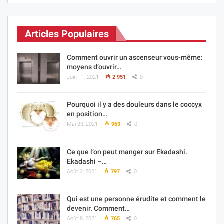
Articles Populaires
Comment ouvrir un ascenseur vous-même:
moyens d’ouvrir…
Juin 11, 2021
2 951
0
Pourquoi il y a des douleurs dans le coccyx
en position…
Mai 23, 2021
963
0
Ce que l’on peut manger sur Ekadashi.
Ekadashi –…
Août 2, 2021
797
0
Qui est une personne érudite et comment le
devenir. Comment…
Août 8, 2021
765
0