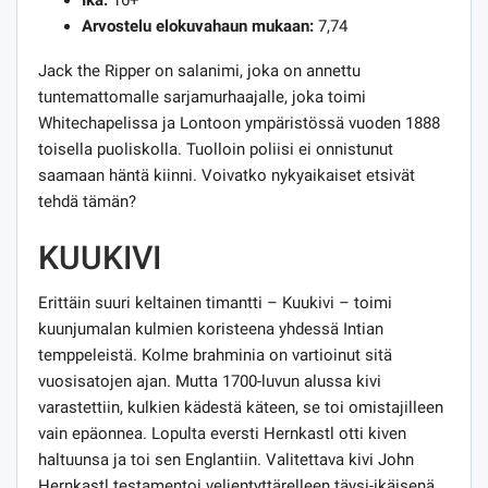
Ikä:
16+
Arvostelu elokuvahaun mukaan:
7,74
Jack the Ripper on salanimi, joka on annettu
tuntemattomalle sarjamurhaajalle, joka toimi
Whitechapelissa ja Lontoon ympäristössä vuoden 1888
toisella puoliskolla. Tuolloin poliisi ei onnistunut
saamaan häntä kiinni. Voivatko nykyaikaiset etsivät
tehdä tämän?
KUUKIVI
Erittäin suuri keltainen timantti – Kuukivi – toimi
kuunjumalan kulmien koristeena yhdessä Intian
temppeleistä. Kolme brahminia on vartioinut sitä
vuosisatojen ajan. Mutta 1700-luvun alussa kivi
varastettiin, kulkien kädestä käteen, se toi omistajilleen
vain epäonnea. Lopulta eversti Hernkastl otti kiven
haltuunsa ja toi sen Englantiin. Valitettava kivi John
Hernkastl testamentoi veljentyttärelleen täysi-ikäisenä,