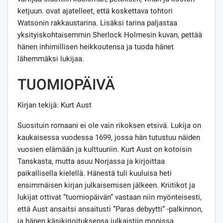
ketjuun. ovat ajatelleet, että koskettava tohtori
Watsonin rakkaustarina. Lisäksi tarina paljastaa
yksityiskohtaisemmin Sherlock Holmesin kuvan, pettää
hänen inhimillisen heikkoutensa ja tuoda hänet
lähemmäksi lukijaa.
TUOMIOPÄIVÄ
Kirjan tekijä: Kurt Aust
Suosituin romaani ei ole vain rikoksen etsivä. Lukija on
kaukaisessa vuodessa 1699, jossa hän tutustuu näiden
vuosien elämään ja kulttuuriin. Kurt Aust on kotoisin
Tanskasta, mutta asuu Norjassa ja kirjoittaa
paikallisella kielellä. Hänestä tuli kuuluisa heti
ensimmäisen kirjan julkaisemisen jälkeen. Kriitikot ja
lukijat ottivat ”tuomiopäivän” vastaan ​​niin myönteisesti,
että Aust ansaitsi ansaitusti ”Paras debyytti” -palkinnon,
ja hänen käsikirjoituksensa julkaistiin monissa