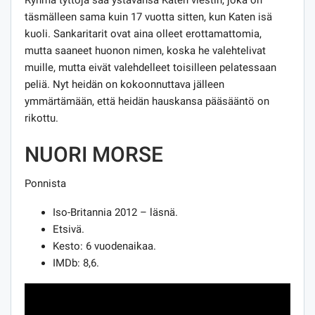
Ryhmä tyttöjä saa ystävänsä Katen viestin, joka on
täsmälleen sama kuin 17 vuotta sitten, kun Katen isä
kuoli. Sankaritarit ovat aina olleet erottamattomia,
mutta saaneet huonon nimen, koska he valehtelivat
muille, mutta eivät valehdelleet toisilleen pelatessaan
peliä. Nyt heidän on kokoonnuttava jälleen
ymmärtämään, että heidän hauskansa pääsääntö on
rikottu.
NUORI MORSE
Ponnista
Iso-Britannia 2012 – läsnä.
Etsivä.
Kesto: 6 vuodenaikaa.
IMDb: 8,6.