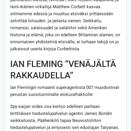
teini-ikäinen virkailija Matthew Corbett kasvaa
silmiemme edessä ja muuttuu etsiväksi yrittäessään
selvittää totuuden. ja pelasta nainen. Seikkailu,
romanssi, salaisuudet ja salaliitot sekä Amerikan
historia ja elämä, joka on edelleen Britannian alainen, on
erinomainen yhdistelmä etsivälle, ei turhaan tekijä on jo
julkaissut useita kirjoja Corbettista.
IAN FLEMING ”VENÄJÄLTÄ
RAKKAUDELLA”
Ian Flemingin romaanit superagentista 007 muodostivat
perustan suosituimmalle elokuvafraktiolle
Spy-sarjan viides osa kertoo edelleen parhaan
brittiläisen tiedustelupalvelun agentin James Bondin
seikkailuista. Päähenkilö tapaa Neuvostoliiton
tiedustelupalvelun ja erityisesti sen edustajan Tatyanan,