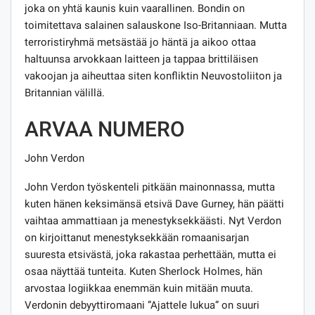
joka on yhtä kaunis kuin vaarallinen. Bondin on
toimitettava salainen salauskone Iso-Britanniaan. Mutta
terroristiryhmä metsästää jo häntä ja aikoo ottaa
haltuunsa arvokkaan laitteen ja tappaa brittiläisen
vakoojan ja aiheuttaa siten konfliktin Neuvostoliiton ja
Britannian välillä.
ARVAA NUMERO
John Verdon
John Verdon työskenteli pitkään mainonnassa, mutta
kuten hänen keksimänsä etsivä Dave Gurney, hän päätti
vaihtaa ammattiaan ja menestyksekkäästi. Nyt Verdon
on kirjoittanut menestyksekkään romaanisarjan
suuresta etsivästä, joka rakastaa perhettään, mutta ei
osaa näyttää tunteita. Kuten Sherlock Holmes, hän
arvostaa logiikkaa enemmän kuin mitään muuta.
Verdonin debyyttiromaani ”Ajattele lukua” on suuri