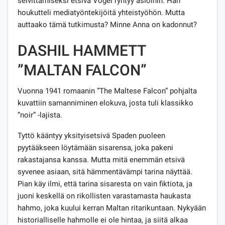
selvittämiseksi etsivä Vogel ryhtyy asioihin. Hän
houkutteli mediatyöntekijöitä yhteistyöhön. Mutta
auttaako tämä tutkimusta? Minne Anna on kadonnut?
DASHIL HAMMETT
”MALTAN FALCON”
Vuonna 1941 romaanin ”The Maltese Falcon” pohjalta
kuvattiin samanniminen elokuva, josta tuli klassikko
”noir” -lajista.
Tyttö kääntyy yksityisetsivä Spaden puoleen
pyytääkseen löytämään sisarensa, joka pakeni
rakastajansa kanssa. Mutta mitä enemmän etsivä
syvenee asiaan, sitä hämmentävämpi tarina näyttää.
Pian käy ilmi, että tarina sisaresta on vain fiktiota, ja
juoni keskellä on rikollisten varastamasta haukasta
hahmo, joka kuului kerran Maltan ritarikuntaan. Nykyään
historialliselle hahmolle ei ole hintaa, ja siitä alkaa