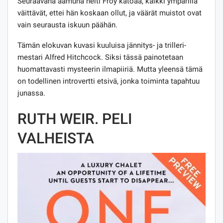
Seuraavana aamuna neiti Froy katoaa, kaikki ympärillä
väittävät, ettei hän koskaan ollut, ja väärät muistot ovat
vain seurausta iskuun päähän.
Tämän elokuvan kuvasi kuuluisa jännitys- ja trilleri-
mestari Alfred Hitchcock. Siksi tässä painotetaan
huomattavasti mysteerin ilmapiiriä. Mutta yleensä tämä
on todellinen introvertti etsivä, jonka toiminta tapahtuu
junassa.
RUTH WEIR. PELI
VALHEISTA