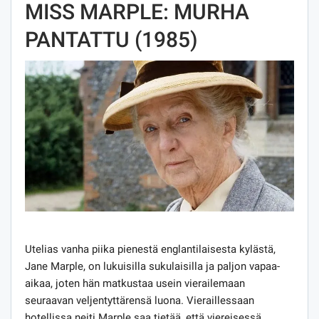
MISS MARPLE: MURHA
PANTATTU (1985)
Utelias vanha piika pienestä englantilaisesta kylästä,
Jane Marple, on lukuisilla sukulaisilla ja paljon vapaa-
aikaa, joten hän matkustaa usein vierailemaan
seuraavan veljentyttärensä luona. Vieraillessaan
hotellissa neiti Marple saa tietää, että viereisessä