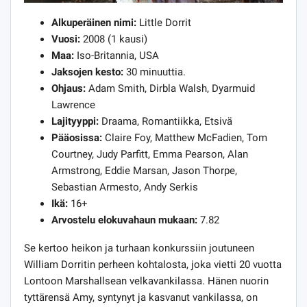
Alkuperäinen nimi:
Little Dorrit
Vuosi:
2008 (1 kausi)
Maa:
Iso-Britannia, USA
Jaksojen kesto:
30 minuuttia.
Ohjaus:
Adam Smith, Dirbla Walsh, Dyarmuid
Lawrence
Lajityyppi:
Draama, Romantiikka, Etsivä
Pääosissa:
Claire Foy, Matthew McFadien, Tom
Courtney, Judy Parfitt, Emma Pearson, Alan
Armstrong, Eddie Marsan, Jason Thorpe,
Sebastian Armesto, Andy Serkis
Ikä:
16+
Arvostelu elokuvahaun mukaan:
7.82
Se kertoo heikon ja turhaan konkurssiin joutuneen
William Dorritin perheen kohtalosta, joka vietti 20 vuotta
Lontoon Marshallsean velkavankilassa. Hänen nuorin
tyttärensä Amy, syntynyt ja kasvanut vankilassa, on