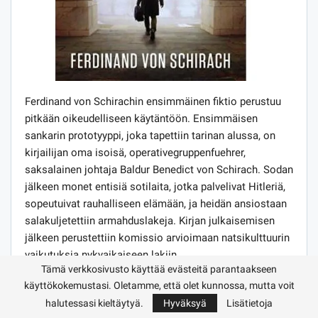
Ferdinand von Schirachin ensimmäinen fiktio perustuu
pitkään oikeudelliseen käytäntöön. Ensimmäisen
sankarin prototyyppi, joka tapettiin tarinan alussa, on
kirjailijan oma isoisä, operativegruppenfuehrer,
saksalainen johtaja Baldur Benedict von Schirach. Sodan
jälkeen monet entisiä sotilaita, jotka palvelivat Hitleriä,
sopeutuivat rauhalliseen elämään, ja heidän ansiostaan ​​
salakuljetettiin armahduslakeja. Kirjan julkaisemisen
jälkeen perustettiin komissio arvioimaan natsikulttuurin
vaikutuksia nykyaikaiseen lakiin.
Tämä verkkosivusto käyttää evästeitä parantaakseen
Tarina pyörii hyväntahtoisen miehen kuoleman ympärillä
käyttökokemustasi. Oletamme, että olet kunnossa, mutta voit
melko vanhana. Tappaja – italialainen Collini – on hiljaa
halutessasi kieltäytyä.
Hyväksyä
Lisätietoja