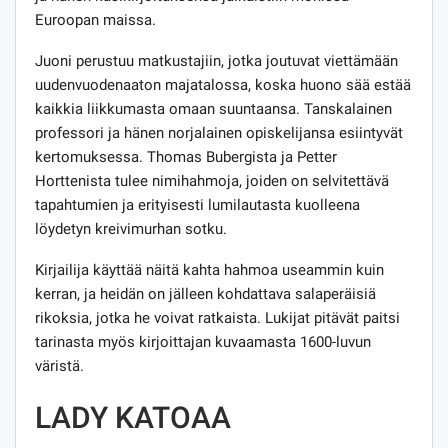
Euroopan maissa.
Juoni perustuu matkustajiin, jotka joutuvat viettämään
uudenvuodenaaton majatalossa, koska huono sää estää
kaikkia liikkumasta omaan suuntaansa. Tanskalainen
professori ja hänen norjalainen opiskelijansa esiintyvät
kertomuksessa. Thomas Bubergista ja Petter
Horttenista tulee nimihahmoja, joiden on selvitettävä
tapahtumien ja erityisesti lumilautasta kuolleena
löydetyn kreivimurhan sotku.
Kirjailija käyttää näitä kahta hahmoa useammin kuin
kerran, ja heidän on jälleen kohdattava salaperäisiä
rikoksia, jotka he voivat ratkaista. Lukijat pitävät paitsi
tarinasta myös kirjoittajan kuvaamasta 1600-luvun
väristä.
LADY KATOAA