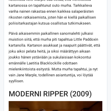
kartanossa on tapahtunut outo murha. Tarkkaileva
vanha nainen rakastaa ennen kaikkea salaperäisten
rikosten ratkaisemista, joten hän ei kiellä paikallisen
poliisitarkastajan kutsua osallistua tutkimukseen.
Päivä aikaisemmin paikallinen sanomalehti julkaisi
muistion siitä, että murha piti tapahtua Little Paddoxin
kartanolla. Kartanon asukkaat ja naapurit päättivät, että
joku aikoi pelata heitä, ja siksi määrättyyn aikaan
joukko hänen ystäviään ja sukulaisiaan kokoontui
emännälle Laetitia Blacklockille odottaen
mielenkiintoista esitystä. Mutta murha tapahtui, ja nyt
vain Jane Marple, todellinen asiantuntija, voi löytää
syyllisen.
MODERNI RIPPER (2009)