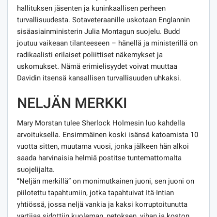
hallituksen jäsenten ja kuninkaallisen perheen
turvallisuudesta. Sotaveteraanille uskotaan Englannin
sisäasiainministerin Julia Montagun suojelu. Budd
joutuu vaikeaan tilanteeseen – hänellä ja ministerillä on
radikaalisti erilaiset poliittiset näkemykset ja
uskomukset. Nämä erimielisyydet voivat muuttaa
Davidin itsensä kansallisen turvallisuuden uhkaksi.
NELJÄN MERKKI
Mary Morstan tulee Sherlock Holmesin luo kahdella
arvoituksella. Ensimmäinen koski isänsä katoamista 10
vuotta sitten, muutama vuosi, jonka jälkeen hän alkoi
saada harvinaisia ​​helmiä postitse tuntemattomalta
suojelijalta.
”Neljän merkillä” on monimutkainen juoni, sen juoni on
piilotettu tapahtumiin, jotka tapahtuivat Itä-Intian
yhtiössä, jossa neljä vankia ja kaksi korruptoitunutta
vartijaa sidottiin kuoleman, petoksen, vihan ja koston