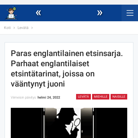
«
»
Koti
Levätä
Paras englantilainen etsinsarja.
Parhaat englantilaiset
etsintätarinat, joissa on
vääntynyt juoni
LEVÄTÄ
MIEHILLE
NAISILLE
Viimeisin päivitys
helmi 24, 2022