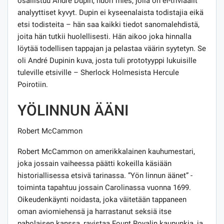
osallistuu André Dupin, nuori mies, jolla on ei-triviaalit
analyyttiset kyvyt. Dupin ei kyseenalaista todistajia eikä
etsi todisteita – hän saa kaikki tiedot sanomalehdistä,
joita hän tutkii huolellisesti. Hän aikoo joka hinnalla
löytää todellisen tappajan ja pelastaa väärin syytetyn. Se
oli André Dupinin kuva, josta tuli prototyyppi lukuisille
tuleville etsiville – Sherlock Holmesista Hercule
Poirotiin.
YÖLINNUN ÄÄNI
Robert McCammon
Robert McCammon on amerikkalainen kauhumestari,
joka jossain vaiheessa päätti kokeilla käsiään
historiallisessa etsivä tarinassa. ”Yön linnun äänet” -
toiminta tapahtuu jossain Carolinassa vuonna 1699.
Oikeudenkäynti noidasta, joka väitetään tappaneen
oman aviomiehensä ja harrastanut seksiä itse
paholaisen kanssa, ravistaa Fount Royalin kaupunkia, ja