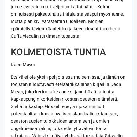
jonne everstin nuori veljenpoika toi hänet. Kolme
omituisesti pukeutunutta intialaista saapui myös tänne.
Mutta pian kivi varastettiin uudelleen. Monien
epämiellyttävien käänteiden jälkeen eksentrinen herra
Cuffa viedään tutkimaan tapausta.
KOLMETOISTA TUNTIA
Deon Meyer
Etsivä ei ole yksin pohjoisissa maisemissa, ja tämän on
todistanut loistavasti eteläafrikkalainen kirjailija Deon
Meyer, joka kertoo afrikaaniksi jännittäviä tarinoita
Kapkaupungin korkeiden rikosten osaston elämästä.
Siellä tarkastaja Grissel repeytyy joka minuutti
potentiaalisen kansainvälisen skandaalin estämisen,
osaston uusien tulokkaiden antamisen ja omien
ongelmiensa välillä, jotka edellyttävät välitöntä
ratkaisua. Vain yksi päivä, yhdessä tarkastaja Grisselin