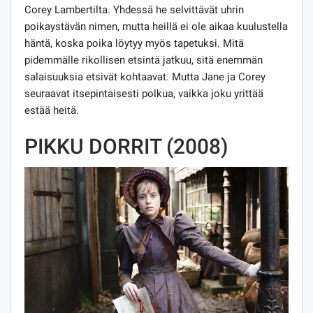
Corey Lambertilta. Yhdessä he selvittävät uhrin
poikaystävän nimen, mutta heillä ei ole aikaa kuulustella
häntä, koska poika löytyy myös tapetuksi. Mitä
pidemmälle rikollisen etsintä jatkuu, sitä enemmän
salaisuuksia etsivät kohtaavat. Mutta Jane ja Corey
seuraavat itsepintaisesti polkua, vaikka joku yrittää
estää heitä.
PIKKU DORRIT (2008)