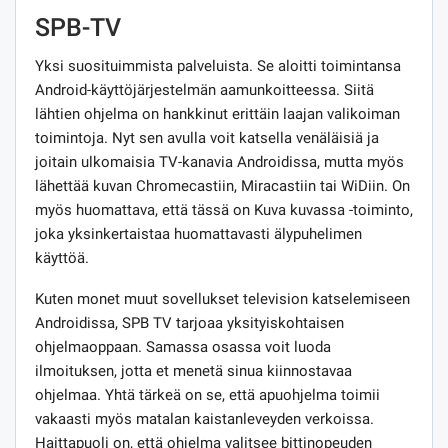
SPB-TV
Yksi suosituimmista palveluista. Se aloitti toimintansa
Android-käyttöjärjestelmän aamunkoitteessa. Siitä
lähtien ohjelma on hankkinut erittäin laajan valikoiman
toimintoja. Nyt sen avulla voit katsella venäläisiä ja
joitain ulkomaisia ​​TV-kanavia Androidissa, mutta myös
lähettää kuvan Chromecastiin, Miracastiin tai WiDiin. On
myös huomattava, että tässä on Kuva kuvassa -toiminto,
joka yksinkertaistaa huomattavasti älypuhelimen
käyttöä.
Kuten monet muut sovellukset television katselemiseen
Androidissa, SPB TV tarjoaa yksityiskohtaisen
ohjelmaoppaan. Samassa osassa voit luoda
ilmoituksen, jotta et menetä sinua kiinnostavaa
ohjelmaa. Yhtä tärkeä on se, että apuohjelma toimii
vakaasti myös matalan kaistanleveyden verkoissa.
Haittapuoli on, että ohjelma valitsee bittinopeuden