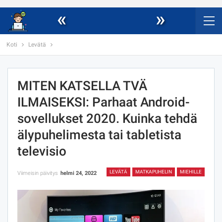
«
»
Koti
Levätä
MITEN KATSELLA TVÄ
ILMAISEKSI: Parhaat Android-
sovellukset 2020. Kuinka tehdä
älypuhelimesta tai tabletista
televisio
LEVÄTÄ
MATKAPUHELIN
MIEHILLE
Viimeisin päivitys
helmi 24, 2022