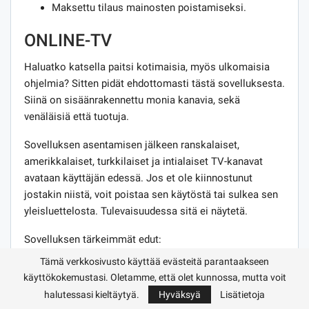
Maksettu tilaus mainosten poistamiseksi.
ONLINE-TV
Haluatko katsella paitsi kotimaisia, myös ulkomaisia ​​
ohjelmia? Sitten pidät ehdottomasti tästä sovelluksesta.
Siinä on sisäänrakennettu monia kanavia, sekä
venäläisiä että tuotuja.
Sovelluksen asentamisen jälkeen ranskalaiset,
amerikkalaiset, turkkilaiset ja intialaiset TV-kanavat
avataan käyttäjän edessä. Jos et ole kiinnostunut
jostakin niistä, voit poistaa sen käytöstä tai sulkea sen
yleisluettelosta. Tulevaisuudessa sitä ei näytetä.
Sovelluksen tärkeimmät edut:
Tämä verkkosivusto käyttää evästeitä parantaakseen
kyky katsella suosikkiohjelmasi kaikenlaisissa
käyttökokemustasi. Oletamme, että olet kunnossa, mutta voit
paikoissa: liikenteessä, toimistossa tai matkoilla.
halutessasi kieltäytyä.
Hyväksyä
Lisätietoja
Tärkeintä on Internet-yhteys;