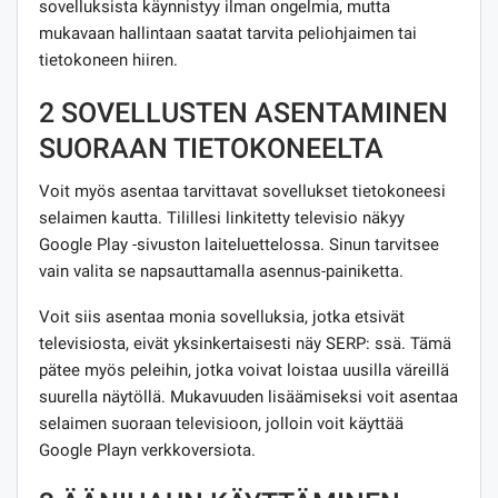
sovelluksista käynnistyy ilman ongelmia, mutta
mukavaan hallintaan saatat tarvita peliohjaimen tai
tietokoneen hiiren.
2 SOVELLUSTEN ASENTAMINEN
SUORAAN TIETOKONEELTA
Voit myös asentaa tarvittavat sovellukset tietokoneesi
selaimen kautta. Tilillesi linkitetty televisio näkyy
Google Play -sivuston laiteluettelossa. Sinun tarvitsee
vain valita se napsauttamalla asennus-painiketta.
Voit siis asentaa monia sovelluksia, jotka etsivät
televisiosta, eivät yksinkertaisesti näy SERP: ssä. Tämä
pätee myös peleihin, jotka voivat loistaa uusilla väreillä
suurella näytöllä. Mukavuuden lisäämiseksi voit asentaa
selaimen suoraan televisioon, jolloin voit käyttää
Google Playn verkkoversiota.