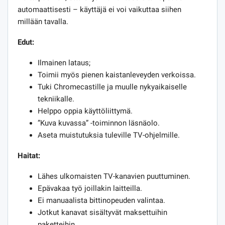
automaattisesti – käyttäjä ei voi vaikuttaa siihen
millään tavalla.
Edut:
Ilmainen lataus;
Toimii myös pienen kaistanleveyden verkoissa.
Tuki Chromecastille ja muulle nykyaikaiselle
tekniikalle.
Helppo oppia käyttöliittymä.
”Kuva kuvassa” -toiminnon läsnäolo.
Aseta muistutuksia tuleville TV-ohjelmille.
Haitat:
Lähes ulkomaisten TV-kanavien puuttuminen.
Epävakaa työ joillakin laitteilla.
Ei manuaalista bittinopeuden valintaa.
Jotkut kanavat sisältyvät maksettuihin
paketteihin.