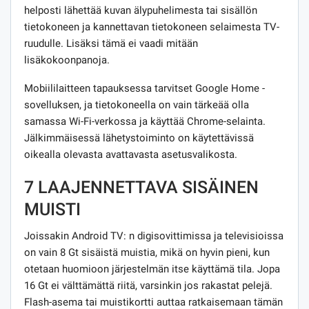
helposti lähettää kuvan älypuhelimesta tai sisällön
tietokoneen ja kannettavan tietokoneen selaimesta TV-
ruudulle. Lisäksi tämä ei vaadi mitään
lisäkokoonpanoja.
Mobiililaitteen tapauksessa tarvitset Google Home -
sovelluksen, ja tietokoneella on vain tärkeää olla
samassa Wi-Fi-verkossa ja käyttää Chrome-selainta.
Jälkimmäisessä lähetystoiminto on käytettävissä
oikealla olevasta avattavasta asetusvalikosta.
7 LAAJENNETTAVA SISÄINEN
MUISTI
Joissakin Android TV: n digisovittimissa ja televisioissa
on vain 8 Gt sisäistä muistia, mikä on hyvin pieni, kun
otetaan huomioon järjestelmän itse käyttämä tila. Jopa
16 Gt ei välttämättä riitä, varsinkin jos rakastat pelejä.
Flash-asema tai muistikortti auttaa ratkaisemaan tämän