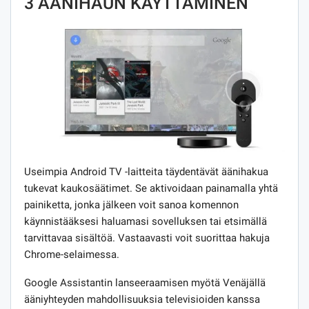
3 ÄÄNIHAUN KÄYTTÄMINEN
Useimpia Android TV -laitteita täydentävät äänihakua
tukevat kaukosäätimet. Se aktivoidaan painamalla yhtä
painiketta, jonka jälkeen voit sanoa komennon
käynnistääksesi haluamasi sovelluksen tai etsimällä
tarvittavaa sisältöä. Vastaavasti voit suorittaa hakuja
Chrome-selaimessa.
Google Assistantin lanseeraamisen myötä Venäjällä
ääniyhteyden mahdollisuuksia televisioiden kanssa