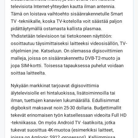
televisiota Internet-yhteyden kautta ilman antennia.
Tämä on loistava vaihtoehto sisäänrakennetulle Smart
TV -tekniikalle, koska TV-kotelolla voit säästää paljon
pidättäytymällä ostamasta kallista plasmaa.
Yhdistetään televisioon tai tietokoneen näyttöön:
osoittautuu täysimittaiseksi laitteeksi videosisällön, TV-
ohjelmien jne. Katseluun. On olemassa digisovittimien
malleja, joissa on sisäänrakennettu DVB-T2-muoto ja
jopa SIM-kortti. Toisessa tapauksessa puhelut voidaan
soittaa laitteelta.
Nykyään markkinat tarjoavat digisovittimia
älytelevisiolle eri hintaluokissa, lisätoiminnoilla tai
ilman, tuettujen kanavien lukumäärällä. Edullisimmat
digiboksit maksavat noin 25-30 dollaria. Budjettimallit
tekevät erinomaisen työn katsellessaan videoita Full HD
-tekniikassa. On myös Android TV -laatikoita, jotka
tukevat suosittua 4K-muotoa (esimerkiksi laitteet,
joissa on Amlogic S912 -prosessori). Kalliimmissa