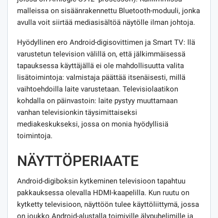
malleissa on sisäänrakennettu Bluetooth-moduuli, jonka
avulla voit siirtää mediasisältöä näytölle ilman johtoja.
Hyödyllinen ero Android-digisovittimen ja Smart TV: llä
varustetun television välillä on, että jälkimmäisessä
tapauksessa käyttäjällä ei ole mahdollisuutta valita
lisätoimintoja: valmistaja päättää itsenäisesti, millä
vaihtoehdoilla laite varustetaan. Televisiolaatikon
kohdalla on päinvastoin: laite pystyy muuttamaan
vanhan televisionkin täysimittaiseksi
mediakeskukseksi, jossa on monia hyödyllisiä
toimintoja.
NÄYTTÖPERIAATE
Android-digiboksin kytkeminen televisioon tapahtuu
pakkauksessa olevalla HDMI-kaapelilla. Kun ruutu on
kytketty televisioon, näyttöön tulee käyttöliittymä, jossa
on joukko Android-alustalla toimiville älypuhelimille ja