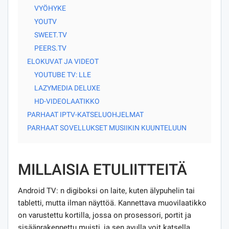
VYÖHYKE
YOUTV
SWEET.TV
PEERS.TV
ELOKUVAT JA VIDEOT
YOUTUBE TV: LLE
LAZYMEDIA DELUXE
HD-VIDEOLAATIKKO
PARHAAT IPTV-KATSELUOHJELMAT
PARHAAT SOVELLUKSET MUSIIKIN KUUNTELUUN
MILLAISIA ​​ETULIITTEITÄ
Android TV: n digiboksi on laite, kuten älypuhelin tai
tabletti, mutta ilman näyttöä. Kannettava muovilaatikko
on varustettu kortilla, jossa on prosessori, portit ja
sisäänrakennettu muisti, ja sen avulla voit katsella