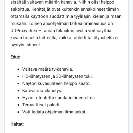
sisältää valtavan määrän kanavia. Niihin olisi helppo
sekoittua. Kehittäjät ovat kuitenkin ennakoineet tämän
ottamalla käyttöön suodattimia tyylilajin, kielen ja maan
mukaan. Toinen apuohjelman tärkeä ominaisuus on
UDProxy -tuki – tämän tekniikan avulla voit näyttää
kuvan toisella laitteella, vaikka tabletti tai älypuhelin ei
pystyisi siihen!
Edut:
Valtava määrä tv-kanavia.
HD-lähetysten ja 3D-lähetysten tuki.
Näytön kuvasuhteen helppo säätö.
Kätevä monilähetys.
Hyvin toteutettu suodatinjärjestelmä.
Temaattiset paketit.
Voit ladata ohjelman ilmaiseksi.
Haitat: