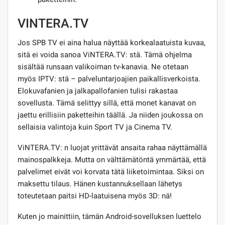
VINTERA.TV
Jos SPB TV ei aina halua näyttää korkealaatuista kuvaa,
sitä ei voida sanoa ViNTERA.TV: stä. Tämä ohjelma
sisältää runsaan valikoiman tv-kanavia. Ne otetaan
myös IPTV: stä – palveluntarjoajien paikallisverkoista.
Elokuvafanien ja jalkapallofanien tulisi rakastaa
sovellusta. Tämä selittyy sillä, että monet kanavat on
jaettu erillisiin paketteihin täällä. Ja niiden joukossa on
sellaisia ​​valintoja kuin Sport TV ja Cinema TV.
ViNTERA.TV: n luojat yrittävät ansaita rahaa näyttämällä
mainospalkkeja. Mutta on välttämätöntä ymmärtää, että
palvelimet eivät voi korvata tätä liiketoimintaa. Siksi on
maksettu tilaus. Hänen kustannuksellaan lähetys
toteutetaan paitsi HD-laatuisena myös 3D: nä!
Kuten jo mainittiin, tämän Android-sovelluksen luettelo