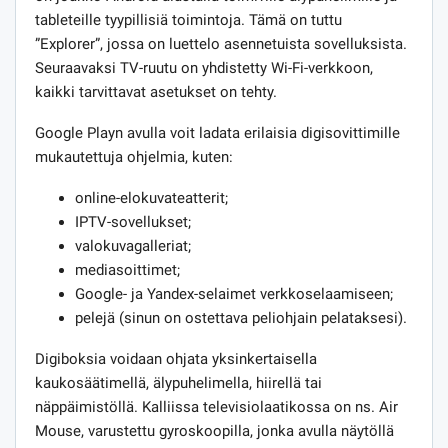
tableteille tyypillisiä toimintoja. Tämä on tuttu
”Explorer”, jossa on luettelo asennetuista sovelluksista.
Seuraavaksi TV-ruutu on yhdistetty Wi-Fi-verkkoon,
kaikki tarvittavat asetukset on tehty.
Google Playn avulla voit ladata erilaisia ​​digisovittimille
mukautettuja ohjelmia, kuten:
online-elokuvateatterit;
IPTV-sovellukset;
valokuvagalleriat;
mediasoittimet;
Google- ja Yandex-selaimet verkkoselaamiseen;
pelejä (sinun on ostettava peliohjain pelataksesi).
Digiboksia voidaan ohjata yksinkertaisella
kaukosäätimellä, älypuhelimella, hiirellä tai
näppäimistöllä. Kalliissa televisiolaatikossa on ns. Air
Mouse, varustettu gyroskoopilla, jonka avulla näytöllä