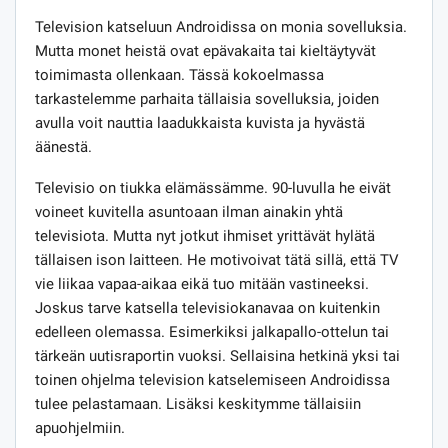
Television katseluun Androidissa on monia sovelluksia.
Mutta monet heistä ovat epävakaita tai kieltäytyvät
toimimasta ollenkaan. Tässä kokoelmassa
tarkastelemme parhaita tällaisia ​​sovelluksia, joiden
avulla voit nauttia laadukkaista kuvista ja hyvästä
äänestä.
Televisio on tiukka elämässämme. 90-luvulla he eivät
voineet kuvitella asuntoaan ilman ainakin yhtä
televisiota. Mutta nyt jotkut ihmiset yrittävät hylätä
tällaisen ison laitteen. He motivoivat tätä sillä, että TV
vie liikaa vapaa-aikaa eikä tuo mitään vastineeksi.
Joskus tarve katsella televisiokanavaa on kuitenkin
edelleen olemassa. Esimerkiksi jalkapallo-ottelun tai
tärkeän uutisraportin vuoksi. Sellaisina hetkinä yksi tai
toinen ohjelma television katselemiseen Androidissa
tulee pelastamaan. Lisäksi keskitymme tällaisiin
apuohjelmiin.