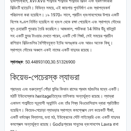
দুর্ভাগ্যক্রমে, XVI-XVII শতাব্দীর শতাব্দীর শতাব্দীর বিল্ডিং এবং ভ্রমণকারীরা
বিল্ডিংটি ছাড়েনি। বিভিন্ন সময়ে, এই জায়গায় পুনর্নির্মাণ এবং স্থাপত্যকর্ম
পরিচালনা করা হয়েছিল। ১৯ 1970০ সালে, প্রাচীন ধ্বংসাবশেষের উপরে একটি
বিশেষ মণ্ডপ নির্মিত হয়েছিল যা ধ্বংস থেকে রক্ষা পেয়েছিল এবং স্থাপত্য সৌধের
মূল চেহারাটি পুনরায় তৈরি করেছিল। আজকাল, পর্যটকরা 14 মিটার উঁচু বাটমেন্ট
সহ একটি সুন্দর টাওয়ার দেখতে পারেন, একটি গেট গির্জা, সেই সময়ের প্রাচীন
রাশিয়ান বিল্ডিংগুলির বৈশিষ্ট্যযুক্ত ইটের অলঙ্কার এবং আরও অনেক কিছু।
স্থাপত্য সৌধের অঞ্চলে একই নামের একটি যাদুঘর রয়েছে।
স্থানাঙ্ক
: 50.44893100,30.51326900
কিয়েভ-পেচেরস্ক ল্যাভরা
শ্রদ্ধেয় এবং গুরুত্বপূর্ণ গোঁড়া মন্দির কিভান ​​রাসের প্রথম মঠগুলির মধ্যে একটি।
মঠটি ইউনেস্কোর heritageতিহ্যের তালিকায় অন্তর্ভুক্ত রয়েছে। ল্যাভ্রা
একাদশ শতাব্দীতে সন্ন্যাসী অ্যান্টনি এবং তাঁর শিষ্য থিওডোসিয়াস দ্বারা প্রতিষ্ঠিত
হয়েছিল। কিয়েভ-পেচোড়া ল্যাভড়ার স্থাপত্য কমপ্লেক্সে বেশ কয়েকটি গীর্জা,
একটি ধর্মতত্ত্ব বিদ্যালয়, গুহা মঠ, ইউক্রেনের স্টেট লাইব্রেরি এবং একটি যাদুঘর
কমপ্লেক্স অন্তর্ভুক্ত রয়েছে। God'sশ্বরের সাধুদের ধ্বংসাবশেষ Lavra রাখা