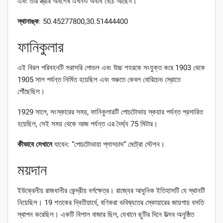
এবং তাঁর স্ত্রীর অবশেষ এখনও অবধি বেঁচে আছেন।
স্থানাঙ্ক
: 50.45277800,30.51444400
ফানিকুলার
এই বিরল পরিবহনটি সরাসরি পোডল এবং উচ্চ শহরকে সংযুক্ত করে 1903 থেকে
1905 সাল পর্যন্ত নির্মিত হয়েছিল এবং শুরুতে কেবল বোরিচেভ স্রোতে
পৌঁছেছিল।
1929 সালে, সংস্কারের সময়, ফানিকুলারটি পোচটোভায় স্কয়ার পর্যন্ত প্রসারিত
হয়েছিল, সেই সময় থেকে আজ পর্যন্ত এর দৈর্ঘ্য 75 মিটার।
কীভাবে সেখানে
যাবেন: “পোচটোভায়া প্লাসচাদ” মেট্রো স্টেশন।
ময়দান
ইউক্রেনীয় রাজধানীর কেন্দ্রীয় বর্গক্ষেত্র। রাজ্যের আধুনিক ইতিহাসটি যে স্থানটি
নিয়েছিল। 19 শতকের দ্বিতীয়ার্ধে, বণিকরা ভবিষ্যতের স্কোয়ারের জায়গায় বসতি
স্থাপন করেছিল। একটি বিশাল বাজার ছিল, যেখানে ছুটির দিনে উত্সব অনুষ্ঠিত