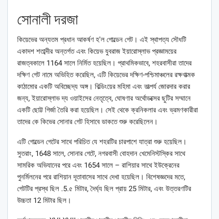
সোনালী দরজা
কিয়েভের অন্যতম প্রধান আকর্ষণ হ'ল গোল্ডেন গেট। এই স্থাপত্য সৌধটি
একাদশ শতাব্দীর অন্তর্গত এবং কিয়েভ যুবরাজ ইয়ারোস্লাভ প্রজ্ঞাময়ের
রাজত্বকালে 1164 সালে নির্মিত হয়েছিল। প্রাথমিকভাবে, শহরবাসীরা তাদের
দক্ষিণ গেট নামে অভিহিত করেছিল, এটি কিয়েভের দক্ষিণ-পশ্চিমাঞ্চলের রক্ষণাত্মক
কাঠামোর একটি অবিচ্ছেদ্য অঙ্গ। বিল্ডিংয়ের মহিমা এবং তাত্পর্য জোরদার করার
জন্য, ইয়ারোস্লাভ দ্য ওয়াইসের নেতৃত্বে, ঘোষণার অর্থোডক্সের ছুটির সম্মানে
একটি ছোট্ট গির্জা তৈরি করা হয়েছিল। সেই থেকে ক্রনিকলার এবং ভ্রমণকারীরা
তাদের কে কিভের সোনার গেট হিসাবে ডাকতে শুরু করেছিলেন।
এটি গোল্ডেন গেটের সাথে পরিচিত যে শহরটির চারপাশে যাত্রা শুরু হয়েছিল।
সুতরাং, 1648 সালে, সোনার গেটে, নগরবাসী বোহদান খেমেনিস্টস্কির সাথে
সামরিক অভিযানের পরে এবং 1654 সালে – রাশিয়ার সাথে ইউক্রেনের
পুনর্মিলনের পরে রাশিয়ান দূতাবাসের সাথে দেখা হয়েছিল। বিশেষজ্ঞদের মতে,
গেটটির প্রস্থ ছিল .5.৫ মিটার, দৈর্ঘ্য ছিল প্রায় 25 মিটার, এবং উত্তরণটির
উচ্চতা 12 মিটার ছিল।