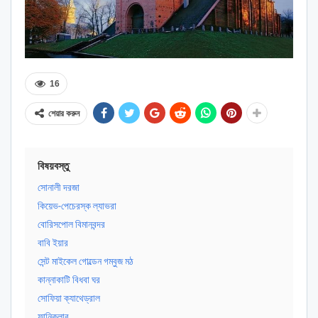
16
শেয়ার করুন
বিষয়বস্তু
সোনালী দরজা
কিয়েভ-পেচেরস্ক ল্যাভরা
বোরিসপোল বিমানবন্দর
বাবি ইয়ার
সেন্ট মাইকেল গোল্ডেন গম্বুজ মঠ
কান্নাকাটি বিধবা ঘর
সোফিয়া ক্যাথেড্রাল
ফানিকুলার