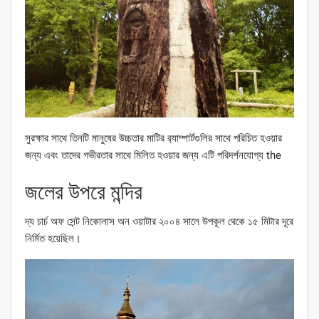
সুরক্ষার সাথে তিনটি মানুষের উচ্চতার মাটির র‌্যাম্পার্টগুলির সাথে পরিচিত হওয়ার
জন্য এবং তাদের গভীরতার সাথে মিলিত হওয়ার জন্য এটি পরিদর্শনযোগ্য the
জলের উপরে মন্দির
দ্য চার্চ অফ সেন্ট নিকোলাস অন ওয়াটার ২০০৪ সালে উপকূল থেকে ১৫ মিটার দূরে
নির্মিত হয়েছিল।