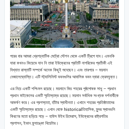
পরের বার আমরা খ্রেশচ্যাটিক মেট্রো স্টেশন থেকে একটি ট্রিপে যাব। এমনকি
যারা কখনও কিয়েভে যান নি তারা ইউক্রেনের প্রতিটি নাগরিকের প্রতীকী এই
বিখ্যাত রাস্তাটি সম্পর্কে অনেক কিছুই শুনেছেন। এবং তারপরে – ময়দান
নেজালেঘ্নোস্তি। এটি স্ট্যালিনিস্ট ভবনগুলির আবাসিক ভবন দ্বারা ফ্রেমযুক্ত।
এর নিচে একটি শপিংমল রয়েছে। ময়দানে কিচ শহরের পৃষ্ঠপোষক সাধু – প্রধান
প্রধান মাইকেলের একটি স্মৃতিস্তম্ভ রয়েছে। ময়দান সর্বাধিক সংখ্যক দর্শনার্থীকে
আকর্ষণ করে। এর প্রশস্ততা, হাঁটার স্বাধীনতা। এখানে শহরের প্রতিষ্ঠাতাদের
একটি স্মৃতিস্তম্ভ রয়েছে। এখান থেকে historicalতিহাসিক, সুন্দর স্থানগুলি
কিরণের মতো ছড়িয়ে পড়ে – হাউস উইথ চিমেরাস, ইউক্রেনের রাষ্ট্রপতির
প্রশাসন, ইভান ফ্র্যাঙ্কো থিয়েটার।