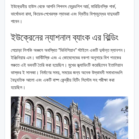
ইউক্রেনীয় হাউস থেকে আপনি পিপলস ফ্রেন্ডশিপ আর্চ, মারিয়িনস্কি পার্ক,
ভার্খোভনা রাদা, কিয়েভ-পেখেরস্ক ল্যাভরা এবং দ্বিতীয় বিশ্বযুদ্ধের যাদুঘরটি
পাবেন।
ইউক্রেনের ন্যাশনাল ব্যাংক এর বিল্ডিং
পেচোড়া লিপকি অঞ্চলে অবস্থিত “ভিনিশিয়ান” স্টাইলে একটি দুর্দান্ত ম্যানশন।
ইঞ্জিনিয়ার এম। ভার্বিটস্কি এবং এ কোবেলেভের নকশা অনুসারে বিশ শতকের
শুরুতে এই ভবনটি তৈরি করা হয়েছিল। মুখের ক্ল্যাডিংটি করেছিলেন ইতালিয়ান
ভাস্কর ই সালজা। নির্মাণের সময়, সময়ের জন্য অনেক উদ্ভাবনী সমাধানগুলি
বৈদ্যুতিক আলো এবং একটি বাষ্প কেন্দ্রীয় হিটিং সিস্টেম সহ পরীক্ষা করা
হয়েছিল।