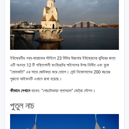
ইউক্রেনীয় নব্য-বারোকের স্টাইলে 23 মিটার উচ্চতার ইউক্রেনের মন্দিরের জন্য
এটি অনন্য 12 টি শক্তিশালী কংক্রিটের পাইলসের উপর নির্মিত এবং বুকে
“মোমবাতি” এর সাথে জোটবদ্ধ করে তোলে। সেন্ট নিকোলাসের 200 বছরের
পুরানো আইকনটি এখানে রাখা হয়েছে।
কীভাবে সেখানে
যাবেন: “পোচটোভায়া প্লাসচাদ” মেট্রো স্টেশন।
পুতুল নাচ