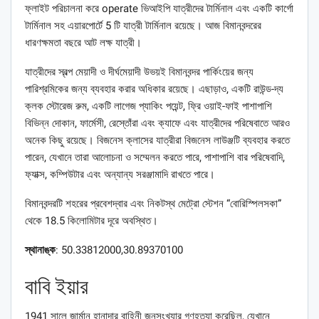
ফ্লাইট পরিচালনা করে operate ভিআইপি যাত্রীদের টার্মিনাল এবং একটি কার্গো
টার্মিনাল সহ এয়ারপোর্টে 5 টি যাত্রী টার্মিনাল রয়েছে। আজ বিমানবন্দরের
ধারণক্ষমতা বছরে আট লক্ষ যাত্রী।
যাত্রীদের স্বল্প মেয়াদী ও দীর্ঘমেয়াদী উভয়ই বিমানবন্দর পার্কিংয়ের জন্য
পারিশ্রমিকের জন্য ব্যবহার করার অধিকার রয়েছে। এছাড়াও, একটি রাউন্ড-দ্য
ক্লক স্টোরেজ রুম, একটি লাগেজ প্যাকিং পয়েন্ট, ফ্রি ওয়াই-ফাই পাশাপাশি
বিভিন্ন দোকান, ফার্মেসী, রেস্তোঁরা এবং ক্যাফে এবং যাত্রীদের পরিষেবাতে আরও
অনেক কিছু রয়েছে। বিজনেস ক্লাসের যাত্রীরা বিজনেস লাউঞ্জটি ব্যবহার করতে
পারেন, যেখানে তারা আলোচনা ও সম্মেলন করতে পারে, পাশাপাশি বার পরিষেবাদি,
ফ্যাক্স, কম্পিউটার এবং অন্যান্য সরঞ্জামাদি রাখতে পারে।
বিমানবন্দরটি শহরের প্রবেশদ্বার এবং নিকটস্থ মেট্রো স্টেশন “বোরিস্পিলসকা”
থেকে 18.5 কিলোমিটার দূরে অবস্থিত।
স্থানাঙ্ক
: 50.33812000,30.89370100
বাবি ইয়ার
1941 সালে জার্মান হানাদার বাহিনী জনসংখ্যার গণহত্যা করেছিল, যেখানে