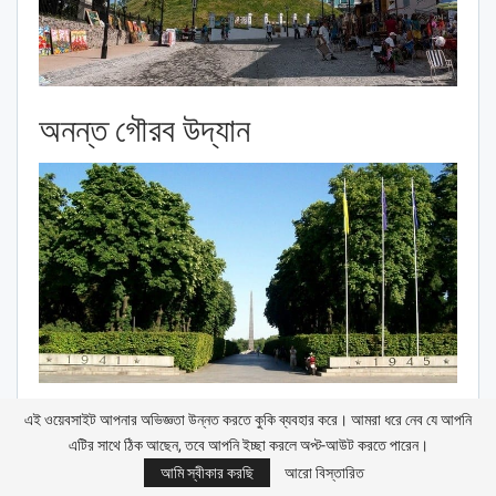
অনন্ত গৌরব উদ্যান
আপনি পর্যবেক্ষণ ডেকে যেতে পারেন এবং বাইনোকুলারগুলির মাধ্যমে শহরের
এই ওয়েবসাইট আপনার অভিজ্ঞতা উন্নত করতে কুকি ব্যবহার করে। আমরা ধরে নেব যে আপনি
সৌন্দর্যের প্রশংসা করতে পারেন
এটির সাথে ঠিক আছেন, তবে আপনি ইচ্ছা করলে অপ্ট-আউট করতে পারেন।
আমি স্বীকার করছি
আরো বিস্তারিত
1895 সালে এই পার্কটি প্রথম খোলা হয়েছিল। বিশ্রামের জায়গা, বাচ্চাদের দোল,