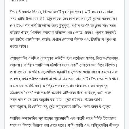
অভাব নেই।
উপরে উল্লিখিত হিসাবে, কিয়েভ একটি খুব সবুজ শহর। এটি বছরের যে কোনও
সময় এটির উপর দিয়ে হাঁটা আনন্দদায়ক, তবে বিশেষত অবশ্যই ফুলের সময়কালে।
60 টিরও বেশি পার্ক বাসিন্দাদের জন্য উন্মুক্ত, যেখানে আপনি বন্ধুদের সাথে সময়
কাটাতে পারেন, পিকনিক করতে বা বহিরঙ্গন গেম খেলতে পারেন। প্রধান উদ্যানটি
হল জাতীয় বোটানিকাল গার্ডেন, যেখানে লোকেরা লীলাক এবং টিউলিপের প্রশংসা
করতে আসে।
প্রোগ্রামটির একটি বাধ্যতামূলক আইটেম হ'ল অর্থোডক্স মাজার, কিয়েভ-পেচেরস্ক
ল্যাভরা। রাশিয়ার প্রাচীনতম মঠগুলির মধ্যে একটি নেপারের ডান তীরে উত্থিত।
তারা বলে যে প্রাথমিক বছরগুলিতে সন্ন্যাসীরা ভূগর্ভস্থ গুহায় বসবাস করতেন এবং
তারপরে, যখন পর্যাপ্ত জায়গা না পাওয়া যায় তখন তারা মাটির উপরে ভবনগুলি খাড়া
করতে শুরু করেছিলেন। জনপ্রিয় গুজব লাভারার থেকে কিয়েভের অন্যান্য
মঠগুলিতে “খনন” প্যাসেজগুলি এমনকি ডাইপারের নীচে রেখেছিল; এটি কেবল
সত্য যদি না হয় তবে অনুমান করা যায়। সেন্ট মাইকের গোল্ডেন-আপার
ক্যাথেড্রাল, থিওফানিয়া মঠ, সেন্ট অ্যান্ড্রুয়ের চার্চটিও দেখার জন্য উপযুক্ত।
সর্বাধিক অস্বাভাবিক স্থাপত্যের ল্যান্ডমার্কটি এক শতাব্দী আগে নির্মিত চিমেরাসের
সাথে ঘর হিসাবে বিবেচনা করা যেতে পারে। পাখি, প্রাণী এবং অস্তিত্বহীন জীবন্ত