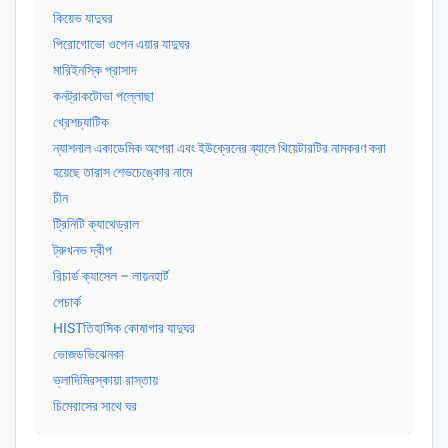
কিয়েভ যাদুঘর
পিরোগোভো ওপেন এয়ার যাদুঘর
মারিইনস্কি প্রাসাদ
কনট্রাকটোভা পল্লোছা
খ্রেশচ্যাটিক
ন্যাশনাল একাডেমিক অপেরা এবং ইউক্রেনের ব্যালে থিয়েটারটির নামকরণ করা
হয়েছে তারাস শেভচেঙ্কোর নামে
চীন
ট্রিনিটি ক্যাথেড্রাল
ট্রুখনভ দ্বীপ
রিচার্ড ক্যাসেল – লায়নহার্ট
পেচার্ক
HISTতিহাসিক কোষাগার যাদুঘর
ভোজডভিঝেনকা
ভ্লাদিমিরস্কায়া রাস্তায়
চিমেরাসের সাথে ঘর