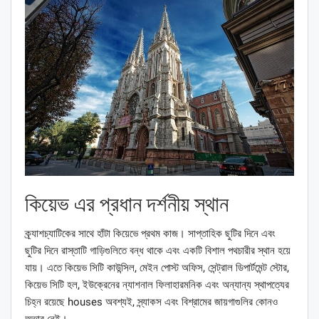
কিয়েভ এর প্রধান দর্শনীয় স্থান
ক্র্যাশচ্যাটিকের সাথে হাঁটা কিয়েভে প্রথম কাজ। সাপ্তাহিক ছুটির দিনে এবং
ছুটির দিনে রাস্তাটি গাড়িগুলিতে বন্ধ থাকে এবং একটি বিশাল পথচারীর স্থান হয়ে
যায়। এতে কিয়েভ সিটি কাউন্সিল, মেইন পোস্ট অফিস, সেন্ট্রাল ডিপার্টমেন্ট স্টোর,
কিয়েভ সিটি হল, ইউক্রেনের ন্যাশনাল ফিলাহারমনিক এবং অন্যান্য স্থাপত্যের
চিহ্ন রয়েছে houses অবশ্যই, স্ন্যাকস এবং বিশ্রামের জায়গাগুলির কোনও