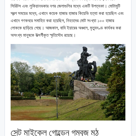
সিরিটস এবং লুকিয়ানভকার নগর জেলাগুলির মধ্যে একটি উপত্যকা। মোটামুটি
স্বল্প সময়ের মধ্যে, এখানে কয়েক হাজার হাজার কিয়েভি হত্যা করা হয়েছিল এবং
এখানে গণকবরে সমাহিত করা হয়েছিল, নিহতদের মোট সংখ্যা ১০০ হাজার
লোককে ছাড়িয়ে গেছে। আজকাল, বাবি ইয়ারের অঞ্চলে, মৃত্যুদণ্ড কার্যকর করা
অসংখ্য মানুষকে উত্সর্গীকৃত স্মৃতিসৌধ রয়েছে।
সেন্ট মাইকেল গোল্ডেন গম্বুজ মঠ