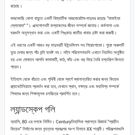
রয়েছে।
কাছাকাছি খোলা বায়ুতে একটি থিম্যাটিক আরবোরেটাম-যাদুঘর রয়েছে “মামাইভা
স্লোবোদা” “। এক্সপোশনটি কস্যাকসের জীবন সম্পর্কে জানায়। কর্মশালা এবং
ঘরগুলি অনুসন্ধান করা এবং একটি শিঙ্কায় জাতীয় খাবার চেষ্টা করা জরুরী।
এই ধরণের একটি আরও বড় যাদুঘরটি উইন্ডমিলস সহ পিরোগোভো। পুরো অঞ্চলটি
ঘুরে দেখার জন্য পাঁচ ঘন্টা যথেষ্ট নয়। নাট্য পরিবেশনাগুলি এখানে নিয়মিত অনুষ্ঠিত
হয় এবং দোকানে আপনি কাদামাটি, কাঠ, কাঁচ এবং খড় দিয়ে তৈরি হস্তশিল্প কিনতে
পারেন।
ইতিহাস থেকে বাঁচতে এবং পৃথিবী থেকে স্বর্গে স্থানান্তরিত করার জন্য কিয়েভ
প্ল্যানেটেনিয়ামে প্রবর্তন করা হবে, যেখানে স্থান, নক্ষত্র এবং মহাবিশ্ব সম্পর্কে
শিশুদের জন্য শিক্ষামূলক চলচ্চিত্র প্রদর্শিত হবে।
ল্যান্ডস্কেপ গলি
অ্যালি, 80 এর দশকে নির্মিত। Centuryতিহাসিক স্থাপত্য রিজার্ভ “প্রাচীন
কিয়েভ” নির্মাণের জন্য বৃহত্তর প্রকল্পের অংশ হিসাবে XX শতাব্দী। পরিকল্পনাগুলি