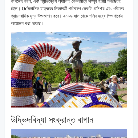
কাগজেই রইল, এবং ল্যান্ডস্কেপ অ্যালিটি কেবলমাত্র সম্পূর্ণ হওয়া অবজেক্টই
রইল। Orতিহাসিক যাদুঘরের নিকটবর্তী পর্যবেক্ষণ ডেকটি ডেনিপার এবং পডিলের
প্যানোরামিক দৃশ্য উপস্থাপন করে। ২০০৯ সাল থেকে গলির মধ্যে শিশু পার্কের
আয়োজন করা হয়েছে।
উদ্ভিদবিদ্যা সংক্রান্ত বাগান