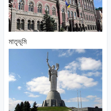
মাতৃভূমি