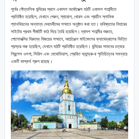
পূর্বের পৌত্তলিক মন্দিরের স্থলে একাদশ অর্থোডেক্স মঠটি একাদশ শতাব্দীতে
প্রতিষ্ঠিত হয়েছিল, যেখানে পেরুন, স্বারোগ, খোরস এবং প্রাচীন স্লাভিক
প্যানথিয়নের অন্যান্য দেবদেবীদের সম্মানে অনুষ্ঠান করা হত। ভবিষ্যতের বিহারের
সাইটের প্রথম গীর্জাটি কাঠ দিয়ে তৈরি হয়েছিল। দ্বাদশ শতাব্দীর শুরুতে,
পোলোভত্সির বিরুদ্ধে বিজয়ের সম্মানে, আর্চেঞ্জেল মাইকেলের ক্যাথেড্রালের ভিত্তি
প্রস্তর শুরু হয়েছিল, যেখানে মঠটি প্রতিষ্ঠিত হয়েছিল। মন্দিরের সামনের চত্বরে
প্রিন্সেস ওলগা, সিরিল এবং মেথোডিয়াস, প্রেরিত অ্যান্ড্রু-র স্মৃতিচিহ্নের সমন্বয়ে
একটি ভাস্কর্য গ্রুপ রয়েছে।