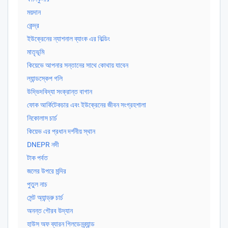
ময়দান
কেন্দ্র
ইউক্রেনের ন্যাশনাল ব্যাংক এর বিল্ডিং
মাতৃভূমি
কিয়েভে আপনার সন্তানের সাথে কোথায় যাবেন
ল্যান্ডস্কেপ গলি
উদ্ভিদবিদ্যা সংক্রান্ত বাগান
ফোক আর্কিটেকচার এবং ইউক্রেনের জীবন সংগ্রহশালা
নিকোলাস চার্চ
কিয়েভ এর প্রধান দর্শনীয় স্থান
DNEPR নদী
টাক পর্বত
জলের উপরে মন্দির
পুতুল নাচ
সেন্ট অ্যান্ড্রু চার্চ
অনন্ত গৌরব উদ্যান
হাউস অফ ব্যারন গিলডেনব্র্যান্ড