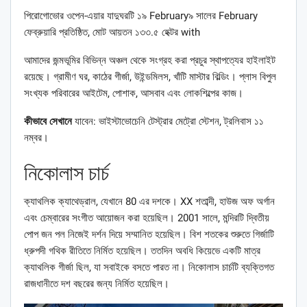
পিরোগোভোর ওপেন-এয়ার যাদুঘরটি ১৯ February৯ সালের February
ফেব্রুয়ারি প্রতিষ্ঠিত, মোট আয়তন ১৩৩.৫ হেক্টর with
আমাদের জন্মভূমির বিভিন্ন অঞ্চল থেকে সংগ্রহ করা প্রচুর স্থাপত্যের হাইলাইট
রয়েছে। গ্রামীণ ঘর, কাঠের গীর্জা, উইন্ডমিলস, খাঁটি মাস্টার বিল্ডিং। প্লাস বিপুল
সংখ্যক পরিবারের আইটেম, পোশাক, আসবাব এবং লোকশিল্পের কাজ।
কীভাবে সেখানে
যাবেন: ভাইস্টাভোচেনি টেস্ট্রার মেট্রো স্টেশন, ট্রলিবাস ১১
নম্বর।
নিকোলাস চার্চ
ক্যাথলিক ক্যাথেড্রাল, যেখানে 80 এর দশকে। XX শতাব্দী, হাউজ অফ অর্গান
এবং চেম্বারের সংগীত আয়োজন করা হয়েছিল। 2001 সালে, মন্দিরটি দ্বিতীয়
পোপ জন পল নিজেই দর্শন দিয়ে সম্মানিত হয়েছিল। বিশ শতকের শুরুতে গির্জাটি
ধ্রুপদী গথিক রীতিতে নির্মিত হয়েছিল। ততদিন অবধি কিয়েভে একটি মাত্র
ক্যাথলিক গীর্জা ছিল, যা সবাইকে বসতে পারত না। নিকোলাস চার্চটি ব্যক্তিগত
রাজধানীতে দশ বছরের জন্য নির্মিত হয়েছিল।