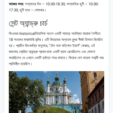
কাজের সময়
: সপ্তাহের দিন – 10.00-18.30, সাপ্তাহিক ছুটি – 10.00-
17.30, ছুটি বন্ধ – সোমবার।
সেন্ট অ্যান্ড্রু চার্চ
কিওভের historicalতিহাসিক অংশে একটি পাহাড়ে অবস্থিত বারোক শৈলীতে
18 শতকের মাঝামাঝি মন্দির। এটি কিয়েভের অন্যতম সুন্দর গীর্জা হিসাবে বিবেচিত
হয়। প্রাচীন কিংবদন্তি অনুসারে, “টেল অফ বাইগোন ইয়ার্স” বোঝায়, এই
জায়গায় প্রেরিত অ্যান্ড্রু প্রথম-ডাক একটি ক্রস রেখেছিলেন এবং ঘোষণা
করেছিলেন যে এখানে একটি দুর্দান্ত শহর থাকবে। কিয়েভ বেশ কয়েক শতাব্দী পরে
প্রতিষ্ঠিত হয়েছিল।