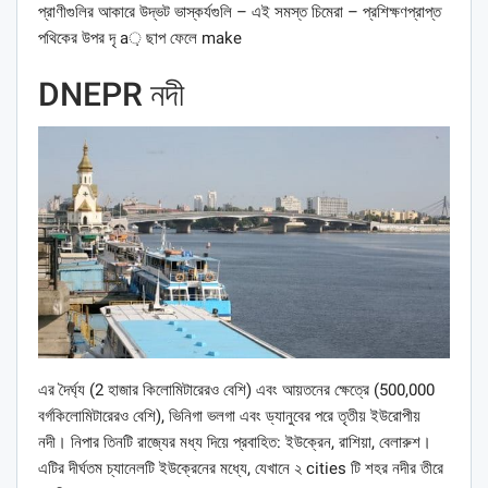
প্রাণীগুলির আকারে উদ্ভট ভাস্কর্যগুলি – এই সমস্ত চিমেরা – প্রশিক্ষণপ্রাপ্ত
পথিকের উপর দৃ a় ছাপ ফেলে make
DNEPR নদী
এর দৈর্ঘ্য (2 হাজার কিলোমিটারেরও বেশি) এবং আয়তনের ক্ষেত্রে (500,000
বর্গকিলোমিটারেরও বেশি), ভিনিগা ভলগা এবং ড্যানুবের পরে তৃতীয় ইউরোপীয়
নদী। নিপার তিনটি রাজ্যের মধ্য দিয়ে প্রবাহিত: ইউক্রেন, রাশিয়া, বেলারুশ।
এটির দীর্ঘতম চ্যানেলটি ইউক্রেনের মধ্যে, যেখানে ২ cities টি শহর নদীর তীরে