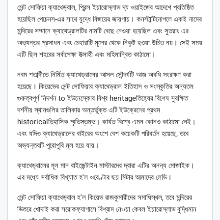
সেন্ট সোফিয়া ক্যাথেড্রাল, প্রিন্স ইয়ারোস্লাভ দ্য ওয়াইজের আদেশে প্রতিষ্ঠিত
হয়েছিল পেচেনস-এর সাথে যুদ্ধে বিজয়ের জায়গায়। কনস্টান্টিনোপলে একই নামের
মন্দিরের সম্মানে ক্যাথেড্রালটির নামটি বেছে নেওয়া হয়েছিল এবং সুতরাং এর
অভ্যন্তর প্রসাধন এবং চেহারাটি মূলের থেকে নিকৃষ্ট হওয়া উচিত নয়। সেই সময়
এটি ছিল শহরের সর্বাপেক্ষা উত্সাহী এবং মহিমান্বিত কাঠামো।
নবম শতাব্দীতে নির্মিত ক্যাথেড্রালের আসল সৌন্দর্যটি আজ অবধি সংরক্ষণ করা
হয়েছে। কিয়েভের সেন্ট সোফিয়ার ক্যাথেড্রাল ইতিহাস ও সংস্কৃতির অন্যতম
গুরুত্বপূর্ণ নিদর্শন to ইউনেস্কোর বিশ্ব heritageতিহ্যের বিশেষ সুরক্ষিত
দর্শনীয় স্থানগুলির তালিকার অন্তর্ভুক্ত এটি ইউক্রেনের প্রথম
historicalতিহাসিক স্মৃতিস্তম্ভ। কার্যত বিশ্বে এমন কোনও কাঠামো নেই।
এবং যদিও ক্যাথেড্রালের বাইরের অংশে বেশ কয়েকটি পরিবর্তন হয়েছে, তবে
অভ্যন্তরটি পুরোপুরি মূল হয়ে যায়।
ক্যাথেড্রালের মূল মান বাইজেন্টাইন মাস্টারদের দ্বারা এটির অনন্য মোজাইক।
এর মধ্যে সর্বাধিক বিখ্যাত হ'ল ওরেণ্টার ছয় মিটার আমাদের লেডি।
সেন্ট সোফিয়া ক্যাথেড্রাল হ'ল কিয়েভ রাজকুমারীদের সমাধিস্থল, তবে মন্দিরের
ভিতরে খোদাই করা সরোকফ্যাগাসে বিশ্রাম নেওয়া কেবল ইয়ারোস্লাভ বুদ্ধিমান