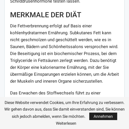
Schilddrüsenhormone testen lassen.
MERKMALE DER DIÄT
Die Fettverbrennung erfolgt auf Basis einer
kohlenhydratarmen Ernährung. Subkutanes Fett kann
nicht geschmolzen und geschüttelt werden, wie es in
Saunen, Bädern und Schönheitssalons versprochen wird.
Die Beseitigung ist ein biochemischer Prozess, bei dem
Triglyceride in Fettsäuren zerlegt werden. Dazu benötigt
der Körper eine kalorienarme Ernährung, mit der Sie
übermäßige Einsparungen erzielen können, um die Arbeit
der Muskeln und inneren Organe sicherzustellen.
Das Erwachen des Stoffwechsels führt zu einer
Stabilisierung des Gewichts sowohl beim Erwachsenen
Diese Website verwendet Cookies, um Ihre Erfahrung zu verbessern.
als auch beim Kind. Anschließend muss das
Wir gehen davon aus, dass Sie damit einverstanden sind, Sie können
Körpergewicht beibehalten werden, während der
sich jedoch abmelden, wenn Sie möchten.
Annehmen
Kaloriengehalt der Diät beobachtet wird. Der Körper
Weiterlesen
braucht Proteine ​​und langsame Kohlenhydrate, die die