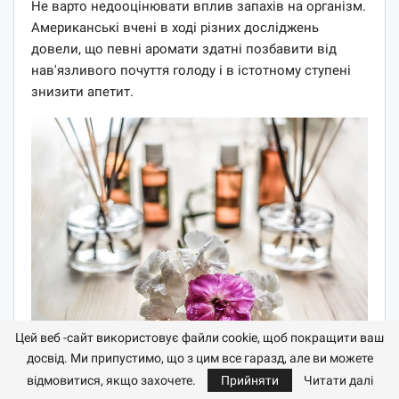
Не варто недооцінювати вплив запахів на організм.
Американські вчені в ході різних досліджень
довели, що певні аромати здатні позбавити від
нав'язливого почуття голоду і в істотному ступені
знизити апетит.
Цей веб -сайт використовує файли cookie, щоб покращити ваш
досвід. Ми припустимо, що з цим все гаразд, але ви можете
Тому в такі моменти рекомендовано понюхати
відмовитися, якщо захочете.
Прийняти
Читати далі
ваніль, бергамот, м'яту, банан, корицю і навіть