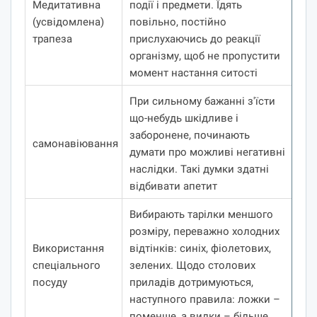
Медитативна
події і предмети.
Їдять
(усвідомлена)
повільно, постійно
трапеза
прислухаючись до реакції
організму, щоб не пропустити
момент настання ситості
При сильному бажанні з'їсти
що-небудь шкідливе і
заборонене, починають
самонавіювання
думати про можливі негативні
наслідки.
Такі думки здатні
відбивати апетит
Вибирають тарілки меншого
розміру, переважно холодних
Використання
відтінків: синіх, фіолетових,
спеціального
зелених.
Щодо столових
посуду
приладів дотримуються,
наступного правила: ложки –
поменше, а вилки – більше