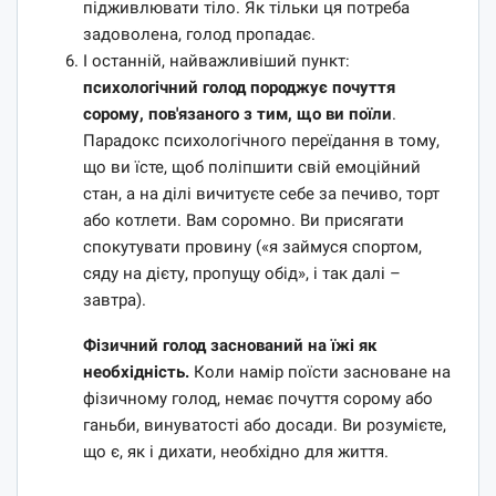
підживлювати тіло. Як тільки ця потреба
задоволена, голод пропадає.
І останній, найважливіший пункт:
психологічний голод породжує почуття
сорому, пов'язаного з тим, що ви поїли
.
Парадокс психологічного переїдання в тому,
що ви їсте, щоб поліпшити свій емоційний
стан, а на ділі вичитуєте себе за печиво, торт
або котлети. Вам соромно. Ви присягати
спокутувати провину («я займуся спортом,
сяду на дієту, пропущу обід», і так далі –
завтра).
Фізичний голод заснований на їжі як
необхідність.
Коли намір поїсти засноване на
фізичному голод, немає почуття сорому або
ганьби, винуватості або досади. Ви розумієте,
що є, як і дихати, необхідно для життя.