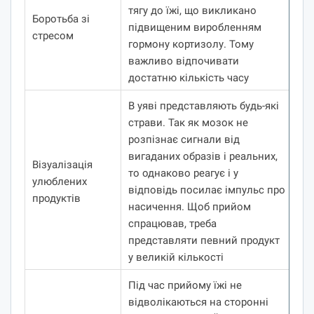
тягу до їжі, що викликано
Боротьба зі
підвищеним виробленням
стресом
гормону кортизолу.
Тому
важливо відпочивати
достатню кількість часу
В уяві представляють будь-які
страви.
Так як мозок не
розпізнає сигнали від
вигаданих образів і реальних,
Візуалізація
то однаково реагує і у
улюблених
відповідь посилає імпульс про
продуктів
насичення.
Щоб прийом
спрацював, треба
представляти певний продукт
у великій кількості
Під час прийому їжі не
відволікаються на сторонні