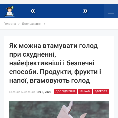
«
»
Головна
Дослідження
Як можна втамувати голод
при схудненні,
найефективніші і безпечні
способи. Продукти, фрукти і
напої, вгамовують голод
ДОСЛІДЖЕННЯ
ЖІНКАМ
ЗДОРОВ'Я
Останнє оновлення
Січ 5, 2022