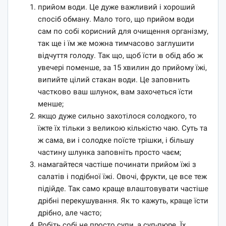
прийом води. Це дуже важливий і хороший
спосіб обману. Мало того, що прийом води
сам по собі корисний для очищення організму,
так ще і їм же можна тимчасово заглушити
відчуття голоду. Так що, щоб їсти в обід або ж
увечері поменше, за 15 хвилин до прийому їжі,
випийте цілий стакан води. Це заповнить
частково ваш шлунок, вам захочеться їсти
менше;
якщо дуже сильно захотілося солодкого, то
їжте їх тільки з великою кількістю чаю. Суть та
ж сама, ви і солодке поїсте трішки, і більшу
частину шлунка заповніть просто чаєм;
намагайтеся частіше починати прийом їжі з
салатів і подібної їжі. Овочі, фрукти, це все теж
підійде. Так само краще влаштовувати частіше
дрібні перекушування. Як то кажуть, краще їсти
дрібно, але часто;
Робіть собі не просто супи, а суп-пюре. Їх