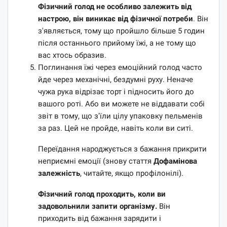
Фізичний голод не особливо залежить від
настрою, він виникає від фізичної потреби
. Він
з'являється, тому що пройшло більше 5 годин
після останнього прийому їжі, а не тому що
вас хтось образив.
Поглинання їжі через емоційний голод часто
йде через механічні, бездумні руху. Неначе
чужа рука відрізає торт і підносить його до
вашого роті. Або ви можете не віддавати собі
звіт в тому, що з'їли цілу упаковку пельменів
за раз. Цей не пройде, навіть коли ви ситі.
Переїдання народжується з бажання прикрити
неприємні емоції (знову стаття
Дофамінова
залежність
, читайте, якщо профілонілі).
Фізичний голод проходить, коли ви
задовольнили запити організму.
Він
приходить від бажання зарядити і