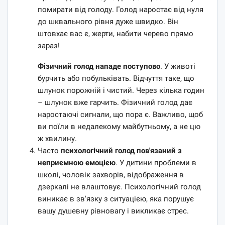
помирати від голоду. Голод наростає від нуля
до шквального рівня дуже швидко. Він
штовхає вас є, жерти, набити черево прямо
зараз!
Фізичний голод нападе поступово
. У животі
бурчить або побульківать. Відчуття таке, що
шлунок порожній і чистий. Через кілька годин
– шлунок вже гарчить. Фізичний голод дає
наростаючі сигнали, що пора є. Важливо, щоб
ви поїли в недалекому майбутньому, а не цю
ж хвилину.
Часто
психологічний голод пов'язаний з
неприємною емоцією
. У дитини проблеми в
школі, чоловік захворів, відображення в
дзеркалі не влаштовує. Психологічний голод
виникає в зв'язку з ситуацією, яка порушує
вашу душевну рівновагу і викликає стрес.