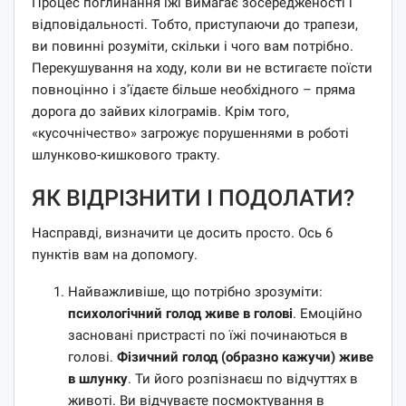
Процес поглинання їжі вимагає зосередженості і
відповідальності. Тобто, приступаючи до трапези,
ви повинні розуміти, скільки і чого вам потрібно.
Перекушування на ходу, коли ви не встигаєте поїсти
повноцінно і з'їдаєте більше необхідного – пряма
дорога до зайвих кілограмів. Крім того,
«кусочнічество» загрожує порушеннями в роботі
шлунково-кишкового тракту.
ЯК ВІДРІЗНИТИ І ПОДОЛАТИ?
Насправді, визначити це досить просто. Ось 6
пунктів вам на допомогу.
Найважливіше, що потрібно зрозуміти:
психологічний голод живе в голові
. Емоційно
засновані пристрасті по їжі починаються в
голові.
Фізичний голод (образно кажучи) живе
в шлунку
. Ти його розпізнаєш по відчуттях в
животі. Ви відчуваєте посмоктування в