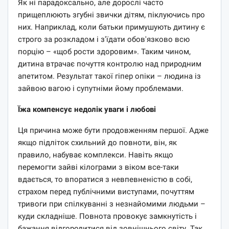
Як ні парадоксально, але дорослі часто
прищеплюють згубні звички дітям, піклуючись про
них. Наприклад, коли батьки примушують дитину є
строго за розкладом і з'їдати обов'язково всю
порцію – «щоб рости здоровим». Таким чином,
дитина втрачає почуття контролю над природним
апетитом. Результат такої гіпер опіки – людина із
зайвою вагою і супутніми йому проблемами.
Їжа компенсує недолік уваги і любові
Ця причина може бути продовженням першої. Адже
якщо підліток схильний до повноти, він, як
правило, набуває комплекси. Навіть якщо
перемогти зайві кілограми з віком все-таки
вдається, то впоратися з невпевненістю в собі,
страхом перед публічними виступами, почуттям
тривоги при спілкуванні з незнайомими людьми –
куди складніше. Повнота провокує замкнутість і
бажання відгородитися від зовнішнього світу. Так,