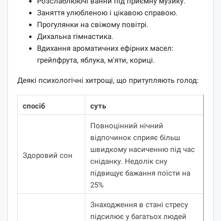
Розслаблюючі ванни під приємну музику.
Заняття улюбленою і цікавою справою.
Прогулянки на свіжому повітрі.
Дихальна гімнастика.
Вдихання ароматичних ефірних масел:
грейпфрута, яблука, м'яти, кориці.
Деякі психологічні хитрощі, що притупляють голод:
спосіб
суть
Повноцінний нічний
відпочинок сприяє більш
швидкому насиченню під час
Здоровий сон
сніданку.
Недолік сну
підвищує бажання поїсти на
25%
Знаходження в стані стресу
підсилює у багатьох людей