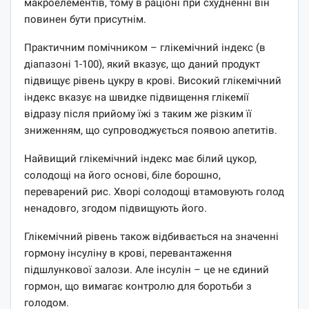
макроелементів, тому в раціоні при схудненні він
повинен бути присутнім.
Практичним помічником – глікемічний індекс (в
діапазоні 1-100), який вказує, що даний продукт
підвищує рівень цукру в крові. Високий глікемічний
індекс вказує на швидке підвищення глікемії
відразу після прийому їжі з таким же різким її
зниженням, що супроводжується появою апетитів.
Найвищий глікемічний індекс має білий цукор,
солодощі на його основі, біле борошно,
переварений рис. Хворі солодощі втамовують голод
ненадовго, згодом підвищують його.
Глікемічний рівень також відбивається на значенні
гормону інсуліну в крові, перевантаження
підшлункової залози. Але інсулін – це не єдиний
гормон, що вимагає контролю для боротьби з
голодом.