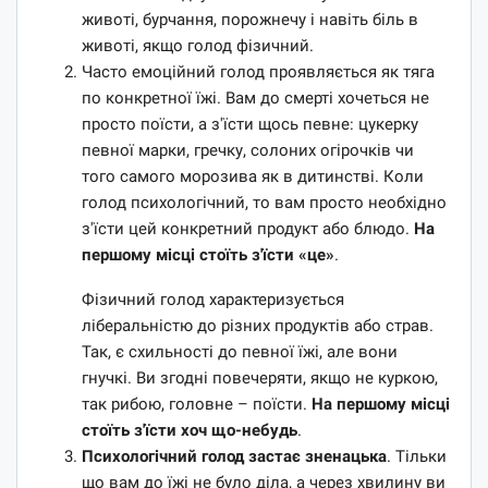
животі, бурчання, порожнечу і навіть біль в
животі, якщо голод фізичний.
Часто емоційний голод проявляється як тяга
по конкретної їжі. Вам до смерті хочеться не
просто поїсти, а з'їсти щось певне: цукерку
певної марки, гречку, солоних огірочків чи
того самого морозива як в дитинстві. Коли
голод психологічний, то вам просто необхідно
з'їсти цей конкретний продукт або блюдо.
На
першому місці стоїть з'їсти «це»
.
Фізичний голод характеризується
ліберальністю до різних продуктів або страв.
Так, є схильності до певної їжі, але вони
гнучкі. Ви згодні повечеряти, якщо не куркою,
так рибою, головне – поїсти.
На першому місці
стоїть з'їсти хоч що-небудь
.
Психологічний голод застає зненацька
. Тільки
що вам до їжі не було діла, а через хвилину ви