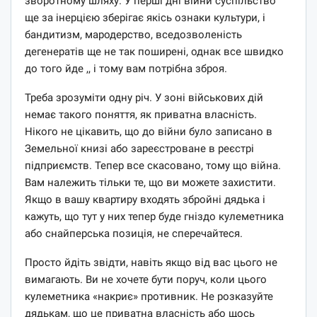
зворотному шляху. У перші дні війни суспільство
ще за інерцією зберігає якісь ознаки культури, і
бандитизм, мародерство, вседозволеність
дегенератів ще не так поширені, однак все швидко
до того йде ,, і тому вам потрібна зброя.
Треба зрозуміти одну річ. У зоні військових дій
немає такого поняття, як приватна власність.
Нікого не цікавить, що до війни було записано в
Земельної книзі або зареєстроване в реєстрі
підприємств. Тепер все скасовано, тому що війна.
Вам належить тільки те, що ви можете захистити.
Якщо в вашу квартиру входять збройні дядька і
кажуть, що тут у них тепер буде гніздо кулеметника
або снайперська позиція, не сперечайтеся.
Просто йдіть звідти, навіть якщо від вас цього не
вимагають. Ви не хочете бути поруч, коли цього
кулеметника «накриє» противник. Не розказуйте
дядькам, що це приватна власність або щось