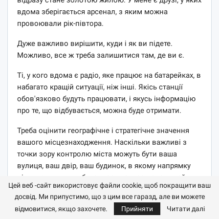
вдома зберігається арсенал, з яким можна
провоювали рік-півтора.
Дуже важливо вирішити, куди і як ви підете.
Можливо, все ж треба залишитися там, де ви є.
Ті, у кого вдома є радіо, яке працює на батарейках, в
набагато кращій ситуації, ніж інші. Якісь станції
обов'язково будуть працювати, і якусь інформацію
про те, що відбувається, можна буде отримати.
Треба оцінити географічне і стратегічне значення
вашого місцезнаходження. Наскільки важливі з
точки зору контролю міста можуть бути ваша
вулиця, ваш двір, ваш будинок, в якому напрямку
підуть сутички, чи буде хтось контролювати цей
Цей веб -сайт використовує файли cookie, щоб покращити ваш
район, чи буде тут опір, якого характеру і так далі.
досвід. Ми припустимо, що з цим все гаразд, але ви можете
Якщо поблизу є позиція мінометників, біжіть геть
відмовитися, якщо захочете.
Прийняти
Читати далі