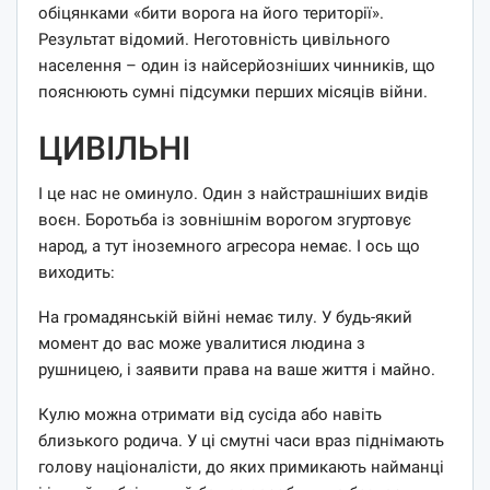
обіцянками «бити ворога на його території».
Результат відомий. Неготовність цивільного
населення – один із найсерйозніших чинників, що
пояснюють сумні підсумки перших місяців війни.
ЦИВІЛЬНІ
І це нас не оминуло. Один з найстрашніших видів
воєн. Боротьба із зовнішнім ворогом згуртовує
народ, а тут іноземного агресора немає. І ось що
виходить:
На громадянській війні немає тилу. У будь-який
момент до вас може увалитися людина з
рушницею, і заявити права на ваше життя і майно.
Кулю можна отримати від сусіда або навіть
близького родича. У ці смутні часи враз піднімають
голову націоналісти, до яких примикають найманці