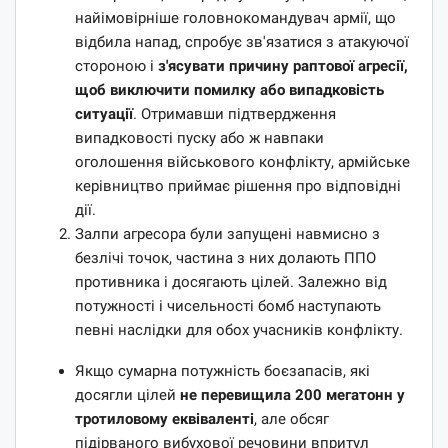
найімовірніше головнокомандувач армії, що
відбила напад, спробує зв'язатися з атакуючої
стороною і
з'ясувати причину раптової агресії,
щоб виключити помилку або випадковість
ситуації
. Отримавши підтвердження
випадковості пуску або ж навпаки
оголошення військового конфлікту, армійське
керівництво приймає рішення про відповідні
дії.
Залпи агресора були запущені навмисно з
безлічі точок, частина з них долають ППО
противника і досягають цілей. Залежно від
потужності і чисельності бомб наступають
певні наслідки для обох учасників конфлікту.
Якщо сумарна потужність боєзапасів, які
досягли цілей
не перевищила 200 мегатонн у
тротиловому еквіваленті
, але обсяг
підірваного вибухової речовини впритул