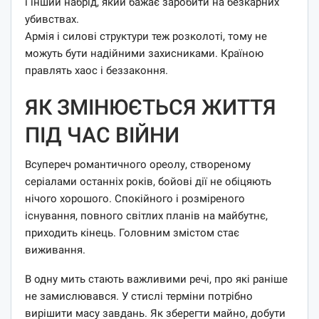
і інший набрід, який бажає заробити на безкарних
убивствах.
Армія і силові структури теж розколоті, тому не
можуть бути надійними захисниками. Країною
правлять хаос і беззаконня.
ЯК ЗМІНЮЄТЬСЯ ЖИТТЯ
ПІД ЧАС ВІЙНИ
Всупереч романтичного ореолу, створеному
серіалами останніх років, бойові дії не обіцяють
нічого хорошого. Спокійного і розміреного
існування, повного світлих планів на майбутнє,
приходить кінець. Головним змістом стає
виживання.
В одну мить стають важливими речі, про які раніше
не замислювався. У стислі терміни потрібно
вирішити масу завдань. Як зберегти майно, добути