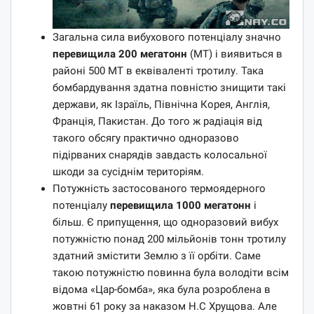
Загальна сила вибухового потенціалу значно
перевищила 200 мегатонн
(МТ) і виявиться в
районі 500 МТ в еквіваленті тротилу. Така
бомбардування здатна повністю знищити такі
держави, як Ізраїль, Північна Корея, Англія,
Франція, Пакистан. До того ж радіація від
такого обсягу практично одноразово
підірваних снарядів завдасть колосальної
шкоди за сусіднім територіям.
Потужність застосованого термоядерного
потенціалу
перевищила 1000 мегатонн
і
більш. Є припущення, що одноразовий вибух
потужністю понад 200 мільйонів тонн тротилу
здатний змістити Землю з її орбіти. Саме
такою потужністю повинна була володіти всім
відома «Цар-бомба», яка була розроблена в
жовтні 61 року за наказом Н.С Хрущова. Але