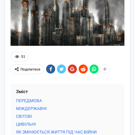
51
Поділитися
Зміст
ПЕРЕДМОВА
МІЖДЕРЖАВНІ
СВІТОВІ
ЦИВІЛЬНІ
ЯК ЗМІНЮЄТЬСЯ ЖИТТЯ ПІД ЧАС ВІЙНИ