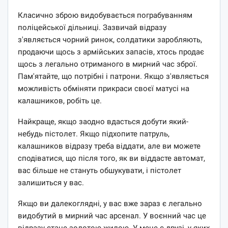
Класично зброю видобувається пограбуванням
поліцейської дільниці. Зазвичай відразу
з'являється чорний ринок, солдатики заробляють,
продаючи щось з армійських запасів, хтось продає
щось з легально отриманого в мирний час зброї.
Пам'ятайте, що потрібні і патрони. Якщо з'являється
можливість обміняти прикраси своєї матусі на
калашников, робіть це.
Найкраще, якщо заодно вдасться добути який-
небудь пістолет. Якщо підхопите патруль,
калашников відразу треба віддати, але ви можете
сподіватися, що після того, як ви віддасте автомат,
вас більше не стануть обшукувати, і пістолет
залишиться у вас.
Якщо ви далекоглядні, у вас вже зараз є легально
видобутий в мирний час арсенал. У воєнний час це
відразу стане золотою жилою. У мене є друзі, у яких