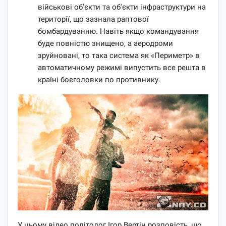
військові об'єкти та об'єкти інфраструктури на
території, що зазнала раптової
бомбардуванню. Навіть якщо командування
буде повністю знищено, а аеродроми
зруйновані, то така система як «Периметр» в
автоматичному режимі випустить все решта в
країні боєголовки по противнику.
У цьому відео політолог Ігор Вертін розповість, що