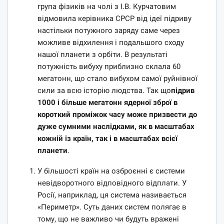
група фізиків на чолі з І.В. Курчатовим
відмовила керівника СРСР від ідеї підриву
настільки потужного заряду саме через
можливе відхилення і подальшого сходу
нашої планети з орбіти. В результаті
потужність вибуху приблизно склала 60
мегатонн, що стало вибухом самої руйнівної
сили за всю історію людства. Так що
підрив
1000 і більше мегатонн ядерної зброї в
короткий проміжок часу може призвести до
дуже сумними наслідками, як в масштабах
кожній із країн, так і в масштабах всієї
планети
.
У більшості країн на озброєнні є системи
невідворотного відповідного відплати. У
Росії, наприклад, ця система називається
«Периметр». Суть даних систем полягає в
тому, що не важливо чи будуть вражені