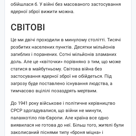
обійшлася б. У війні без масованого застосування
ядерної зброї вижити можна.
СВІТОВІ
Це ми двічі проходили в минулому столітті. Тисячі
розбитих населених пунктів. Десятки мільйонів
загиблих і поранених. Сотні мільйонів зламаних
доль. Але це «квіточки» порівняно з тим, що може
статися в майбутньому. Світова війна без
застосування ядерної зброї не обійдеться. Під
загрозу буде поставлено існування людства, а
тимчасово вцілілі позаздрять мертвим.
До 1941 року військове і політичне керівництво
СРСР здогадувалися, що війни не минути,
палахкотіло пів-Європи. Але країна все одно
виявилася не готова до неї. Більш того, жителі були
заколисаний піснями типу «броня міцна» і