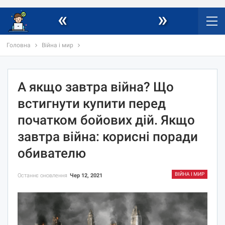
«
»
Головна
Війна і мир
А якщо завтра війна? Що
встигнути купити перед
початком бойових дій. Якщо
завтра війна: корисні поради
обивателю
ВІЙНА І МИР
Останнє оновлення
Чер 12, 2021