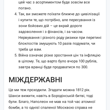
цей час з асортиментом буде зовсім все
погано.
Так, ви зможете поїхати ближче до цивілізації
і купити те, що потрібно, але пересування із
зони бойових дій – це вкрай дороге
задоволення і з фінансів, і за часом.
Нервування і різного роду ризики при перетині
блокпостів змушують 10 разів подумати, чи
треба це вам.
Війна означає різке зростання цін та інфляцію
в цілому. Те, що варто було вчора 100 рублів,
завтра вранці буде продаватися по 300.
МІЖДЕРЖАВНІ
Це ми теж проходили. Згадати можна 1812 рік.
Шанси вижити, навіть в Бородінській битві, тоді
були. Благо, Наполеон не мав на той час атомної
бомби, а то однієї спаленої Москвою справа не