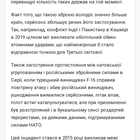
перевищує кількість таких держав на той момент.
Факт того, що такою зброєю володіє значно більше
країн, серйозно збільшує ризик його застосування.
Так, наприклад, конфлікт Індії і Пакистану в Кашмірі
в 2019 цілком міг викликати обопільний обмін
атомними ударами, що найімовірніше б стало
відправною точкою для Третьої світової.
Також загострення протистояння між натовської
угрупованням і російськими збройними силами в
Сирії, коли турецький винищувач F-16 справив
повітряну атаку і збив російський винищувач,
ушкодження виявилися серйозними, літак впав,
пілот встиг катапультуватися, але при приземленні
був розстріляний і в буквальному сенсі роздертий
терористами, за деякими даними, підтримуваними
силами НАТО.
Цей інцидент стався в 2015 році викликав межі