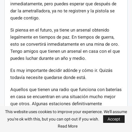
inmediatamente, pero puedes esperar que después de
dar la ametralladora, ya no te registren y la pistola se
quede contigo.
Si piensa en el futuro, ya tiene un arsenal obtenido
legalmente en tiempos de paz. En tiempos de guerra,
esto se convertirá inmediatamente en una mina de oro.
Tengo amigos que tienen un arsenal en casa con el que
puedes luchar durante un año y medio.
Es muy importante decidir adónde y cómo ir. Quizás
todavía necesite quedarse donde está.
Aquellos que tienen una radio que funciona con baterías
en casa se encuentran en una situación mucho mejor
que otros. Algunas estaciones definitivamente
funcionarán y se puede obtener información sobre lo
This website uses cookies to improve your experience. We'll assume
que está sucediendo.
you're ok with this, but you can opt-out if you wish.
Accept
Read More
Debe evaluar la importancia geográfica y estratégica de