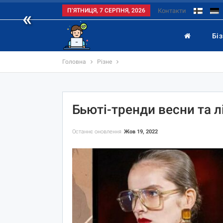
«
П’ЯТНИЦЯ, 7 СЕРПНЯ, 2026
Контакти
Бі
Головна
Різне
Бьюті-тренди весни та л
Останнє оновлення
Жов 19, 2022