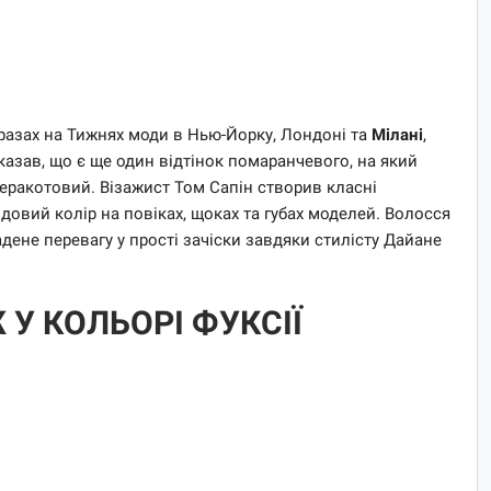
бразах на Тижнях моди в Нью-Йорку, Лондоні та
Мілані
,
казав, що є ще один відтінок помаранчевого, на який
теракотовий. Візажист Том Сапін створив класні
овий колір на повіках, щоках та губах моделей. Волосся
дене перевагу у прості зачіски завдяки стилісту Дайане
 У КОЛЬОРІ ФУКСІЇ