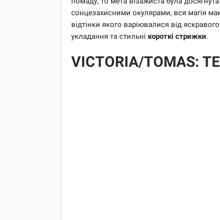
помаду, то мета візажиста була досягнута
сонцезахисними окулярами, вся магія макі
відтінки якого варіювалися від яскравого
укладання та стильні
короткі стрижки
.
VICTORIA/TOMAS: Т