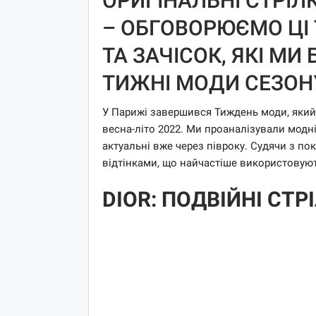
ОРИГІНАЛЬНІ СТРІЛ
– ОБГОВОРЮЄМО ЦІ 
ТА ЗАЧІСОК, ЯКІ М
ТИЖНІ МОДИ СЕЗОНУ
У Парижі завершився Тиждень моди, який 
весна-літо 2022. Ми проаналізували модні 
актуальні вже через півроку. Судячи з по
відтінками, що найчастіше використовую
DIOR: ПОДВІЙНІ СТР