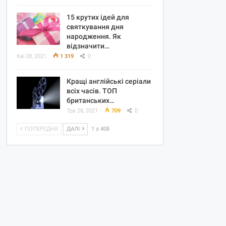
15 крутих ідей для
святкування дня
народження. Як
відзначити…
Кві 28, 2021
1 319
0
Кращі англійські серіали
всіх часів. ТОП
британських…
Тра 28, 2021
709
0
ПОПЕРЕДНЯ
ДАЛІ
1 з 408