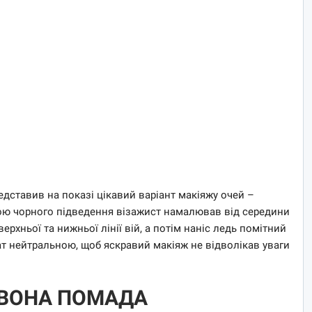
едставив на показі цікавий варіант макіяжу очей –
ою чорного підведення візажист намалював від середини
ерхньої та нижньої лінії вій, а потім наніс ледь помітний
т нейтральною, щоб яскравий макіяж не відволікав уваги
РВОНА ПОМАДА