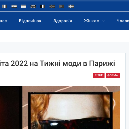
знес
Відпочінок
Здоров’я
Жінкам
Чоло
іта 2022 на Тижні моди в Парижі
РІЗНЕ
ФОРМА