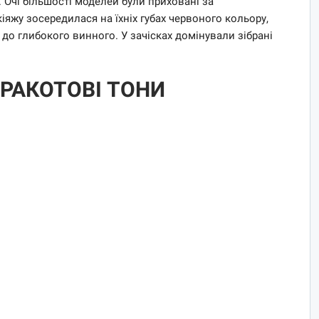
. Очі більшості моделей були приховані за
яжу зосередилася на їхніх губах червоного кольору,
 до глибокого винного. У зачісках домінували зібрані
ЕРАКОТОВІ ТОНИ