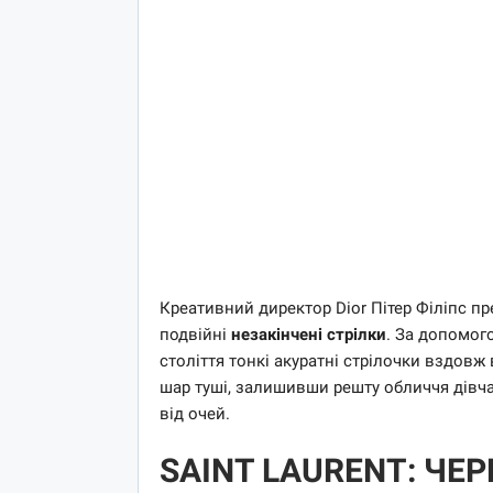
Креативний директор Dior Пітер Філіпс пр
подвійні
незакінчені стрілки
. За допомог
століття тонкі акуратні стрілочки вздовж в
шар туші, залишивши решту обличчя дівча
від очей.
SAINT LAURENT: ЧЕ