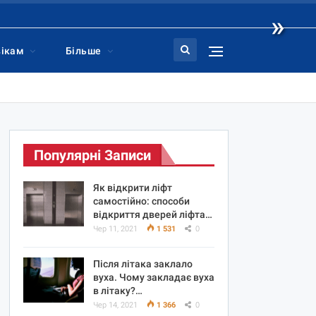
»
вікам
Більше
Популярні Записи
Як відкрити ліфт
самостійно: способи
відкриття дверей ліфта…
Чер 11, 2021
1 531
0
Після літака заклало
вуха. Чому закладає вуха
в літаку?…
Чер 14, 2021
1 366
0