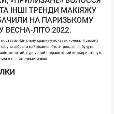
КИ, «ПРИЛИЗАНЕ» ВОЛОССЯ
ТА ІНШІ ТРЕНДИ МАКІЯЖУ
И БАЧИЛИ НА ПАРИЗЬКОМУ
 ВЕСНА-ЛІТО 2022.
поставил фінальну крапку у показах колекцій сезону
шоу та зібрали найцікавіші б'юті-тренди, які будуть
казів, золотий, пурпурний і теракотовий кольори стануть
ться в наших косметичках.
ІЛКИ