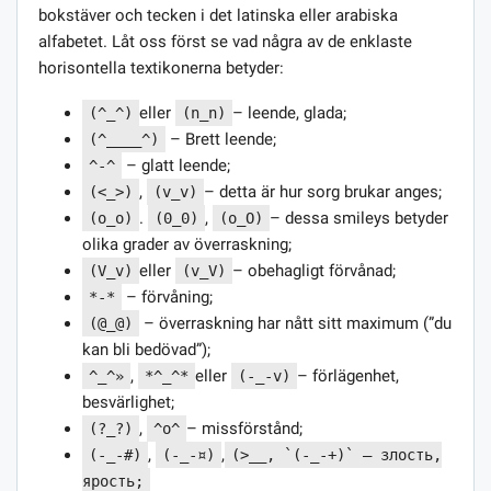
bokstäver och tecken i det latinska eller arabiska
alfabetet. Låt oss först se vad några av de enklaste
horisontella textikonerna betyder:
eller
– leende, glada;
(^_^)
(n_n)
– Brett leende;
(^____^)
– glatt leende;
^-^
,
– detta är hur sorg brukar anges;
(<_>)
(v_v)
.
,
– dessa smileys betyder
(o_o)
(0_0)
(o_O)
olika grader av överraskning;
eller
– obehagligt förvånad;
(V_v)
(v_V)
– förvåning;
*-*
– överraskning har nått sitt maximum (”du
(@_@)
kan bli bedövad”);
,
eller
– förlägenhet,
^_^»
*^_^*
(-_-v)
besvärlighet;
,
– missförstånd;
(?_?)
^o^
,
,
(-_-#)
(-_-¤)
(>__, `(-_-+)` — злость,
ярость;