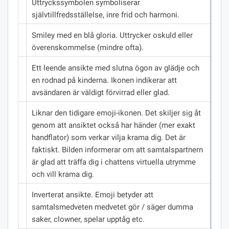
Uttryckssymbolen symboliserar
självtillfredsställelse, inre frid och harmoni.
Smiley med en blå gloria.
Uttrycker oskuld eller
överenskommelse (mindre ofta).
Ett leende ansikte med slutna ögon av glädje och
en rodnad på kinderna.
Ikonen indikerar att
avsändaren är väldigt förvirrad eller glad.
Liknar den tidigare emoji-ikonen.
Det skiljer sig åt
genom att ansiktet också har händer (mer exakt
handflator) som verkar vilja krama dig.
Det är
faktiskt.
Bilden informerar om att samtalspartnern
är glad att träffa dig i chattens virtuella utrymme
och vill krama dig.
Inverterat ansikte.
Emoji betyder att
samtalsmedveten medvetet gör / säger dumma
saker, clowner, spelar upptåg etc.