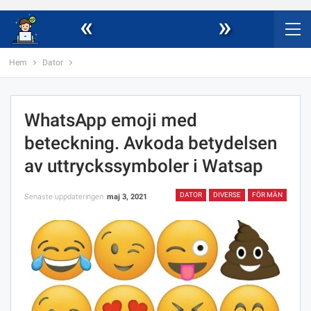
«
»
Hem
Dator
WhatsApp emoji med
beteckning. Avkoda betydelsen
av uttryckssymboler i Watsap
DATOR
DIVERSE
FÖR MÄN
Senaste uppdateringen
maj 3, 2021