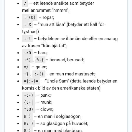
– ett leende ansikte som betyder
/
mellanrummet ”hmmm”;
– ropar;
:-(0)
– ”mun att låsa” (betyder ett kall för
:-X
tystnad;)
– betydelsen av illamående eller en analog
:-!
av frasen ”från hjärtat”;
– barn;
~:0
,
– berusad, berusad;
:*)
%-}
– galen;
=/
,
– en man med mustasch;
:}
:-{)
– ”Uncle Sam” (detta leende betyder en
=|:-)=
komisk bild av den amerikanska staten);
– punk;
-:-)
– munk;
{:-|
– clown;
*:O)
– en man i solglasögon;
B-)
– solglasögon på huvudet;
B:-)
– en man med glasögon;
8-)