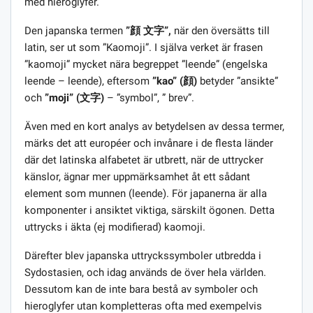
med hieroglyfer.
Den japanska termen
”顔 文字”,
när den översätts till
latin, ser ut som ”Kaomoji”. I själva verket är frasen
”kaomoji” mycket nära begreppet ”leende” (engelska
leende – leende), eftersom
”kao” (顔)
betyder ”ansikte”
och
”moji” (文字)
– ”symbol”, ” brev”.
Även med en kort analys av betydelsen av dessa termer,
märks det att européer och invånare i de flesta länder
där det latinska alfabetet är utbrett, när de uttrycker
känslor, ägnar mer uppmärksamhet åt ett sådant
element som munnen (leende). För japanerna är alla
komponenter i ansiktet viktiga, särskilt ögonen. Detta
uttrycks i äkta (ej modifierad) kaomoji.
Därefter blev japanska uttryckssymboler utbredda i
Sydostasien, och idag används de över hela världen.
Dessutom kan de inte bara bestå av symboler och
hieroglyfer utan kompletteras ofta med exempelvis