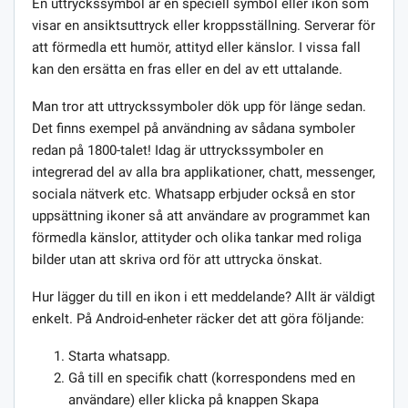
En uttryckssymbol är en speciell symbol eller ikon som
visar en ansiktsuttryck eller kroppsställning. Serverar för
att förmedla ett humör, attityd eller känslor. I vissa fall
kan den ersätta en fras eller en del av ett uttalande.
Man tror att uttryckssymboler dök upp för länge sedan.
Det finns exempel på användning av sådana symboler
redan på 1800-talet! Idag är uttryckssymboler en
integrerad del av alla bra applikationer, chatt, messenger,
sociala nätverk etc. Whatsapp erbjuder också en stor
uppsättning ikoner så att användare av programmet kan
förmedla känslor, attityder och olika tankar med roliga
bilder utan att skriva ord för att uttrycka önskat.
Hur lägger du till en ikon i ett meddelande? Allt är väldigt
enkelt. På Android-enheter räcker det att göra följande:
Starta whatsapp.
Gå till en specifik chatt (korrespondens med en
användare) eller klicka på knappen Skapa