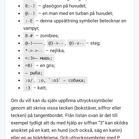
– glasögon på huvudet;
8:-)
– en man med en turban på huvudet;
@:-)
– denna uppsättning symboler betecknar en
:-E
vampyr;
– zombies;
8-#
,
,
– steg;
@~)~~~~
@}->--
@)-v--
– nejlika;
*->->--
<:3>— мышь;
– en gris;
=8)
— рыба;
,
:o/
:o, `:o3` — собака;
– katt;
:3
Om du vill kan du själv uppfinna uttryckssymboler
genom att skriva vissa tecken (bokstäver, siffror eller
tecken) på tangentbordet. Från listan ovan är det till
exempel tydligt att du med hjälp av siffran ”3” kan skildra
ansiktet på en katt, en hund (och också, säg en kanin)
eller en av hjärtdelarna. Och uttryckssymboler med P