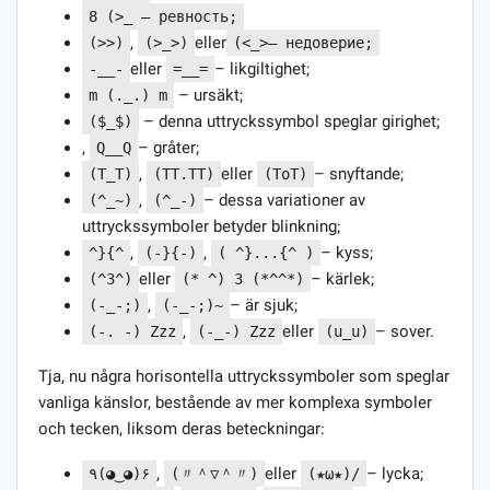
8 (>_ — ревность;
,
eller
(>>)
(>_>)
(<_>— недоверие;
eller
– likgiltighet;
-__-
=__=
– ursäkt;
m (._.) m
– denna uttryckssymbol speglar girighet;
($_$)
,
– gråter;
Q__Q
,
eller
– snyftande;
(T_T)
(TT.TT)
(ToT)
,
– dessa variationer av
(^_~)
(^_-)
uttryckssymboler betyder blinkning;
,
,
– kyss;
^}{^
(-}{-)
( ^}...{^ )
eller
– kärlek;
(^3^)
(* ^) 3 (*^^*)
,
– är sjuk;
(-_-;)
(-_-;)~
,
eller
– sover.
(-. -) Zzz
(-_-) Zzz
(u_u)
Tja, nu några horisontella uttryckssymboler som speglar
vanliga känslor, bestående av mer komplexa symboler
och tecken, liksom deras beteckningar:
,
eller
– lycka;
٩(◕‿◕)۶
(〃＾▽＾〃)
(★ω★)/