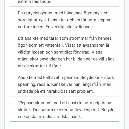
extrem missnöje.
En uttryckssymbol med hängande ögonbryn, ett
sorgligt uttryck i ansiktet och en tår som sipprar
nerför kinden.
En verklig bild av lidande.
Ett ansikte med tårar som strömmar från hennes
ögon som ett vattenfall.
Visar att avsändaren är
väldigt ledsen och samtidigt förvirrad.
Vissa
människor använder den här bilden när de vill säga
att de skrattar till tårar.
Ansikte med kall svett i pannan.
Betydelse – stark
spänning, rädsla.
Kanske var han långt ifrån, men
undrade på ett mirakulöst sätt problem.
”Pepparkakaman” med ett ansikte som gripits av
skräck.
Dessutom skriker smiley desperat.
Betyder
en känsla av rädsla, rädsla, panik.