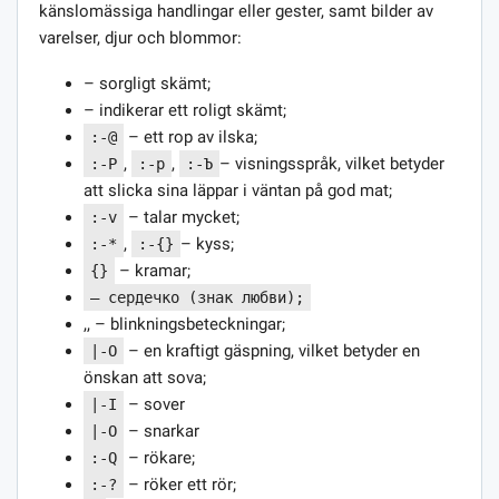
känslomässiga handlingar eller gester, samt bilder av
varelser, djur och blommor:
– sorgligt skämt;
– indikerar ett roligt skämt;
– ett rop av ilska;
:-@
,
,
– visningsspråk, vilket betyder
:-P
:-p
:-Ъ
att slicka sina läppar i väntan på god mat;
– talar mycket;
:-v
,
– kyss;
:-*
:-{}
– kramar;
{}
— сердечко (знак любви);
,, – blinkningsbeteckningar;
– en kraftigt gäspning, vilket betyder en
|-О
önskan att sova;
– sover
|-I
– snarkar
|-O
– rökare;
:-Q
– röker ett rör;
:-?