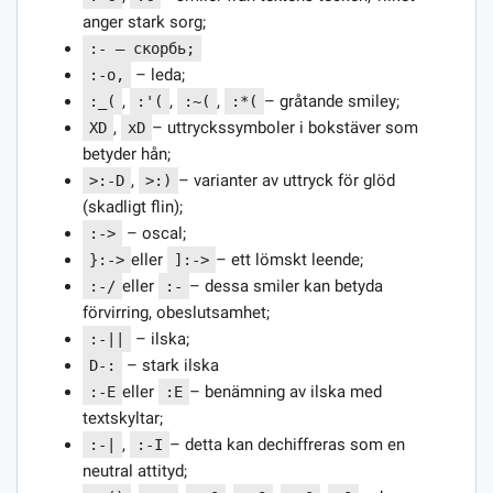
anger stark sorg;
:- — скорбь;
– leda;
:-o,
,
,
,
– gråtande smiley;
:_(
:'(
:~(
:*(
,
– uttryckssymboler i bokstäver som
XD
xD
betyder hån;
,
– varianter av uttryck för glöd
>:-D
>:)
(skadligt flin);
– oscal;
:->
eller
– ett lömskt leende;
}:->
]:->
eller
– dessa smiler kan betyda
:-/
:-
förvirring, obeslutsamhet;
– ilska;
:-||
– stark ilska
D-:
eller
– benämning av ilska med
:-E
:E
textskyltar;
,
– detta kan dechiffreras som en
:-|
:-I
neutral attityd;