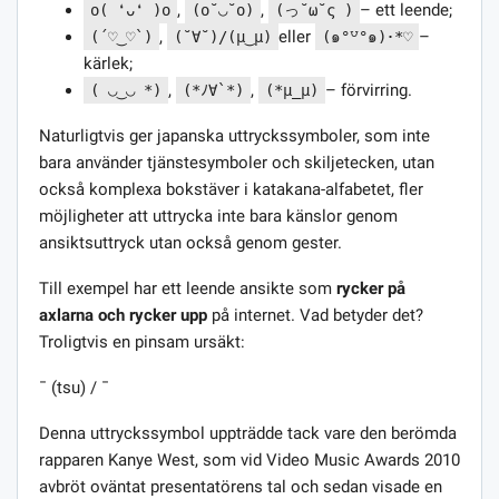
,
,
– ett leende;
o( ❛ᴗ❛ )o
(o˘◡˘o)
(っ˘ω˘ς )
,
eller
–
(´♡‿♡`)
(˘∀˘)/(μ‿μ)
(๑°꒵°๑)･*♡
kärlek;
,
,
– förvirring.
( ◡‿◡ *)
(*ﾉ∀`*)
(*μ_μ)
Naturligtvis ger japanska uttryckssymboler, som inte
bara använder tjänstesymboler och skiljetecken, utan
också komplexa bokstäver i katakana-alfabetet, fler
möjligheter att uttrycka inte bara känslor genom
ansiktsuttryck utan också genom gester.
Till exempel har ett leende ansikte som
rycker på
axlarna och rycker upp
på internet. Vad betyder det?
Troligtvis en pinsam ursäkt:
¯ (tsu) / ¯
Denna uttryckssymbol uppträdde tack vare den berömda
rapparen Kanye West, som vid Video Music Awards 2010
avbröt oväntat presentatörens tal och sedan visade en