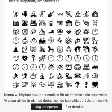
första någonsin) emoticons ut.
Denna webbplats använder cookies för att förbättra din upplevelse.
SoftBank Emoji Pack (1997)
Vi antar att du är ok med detta, men du kan välja bort det om du vill.
Jag accepterar
Fler detaljer
Emojien som skapades av Shigetaka Kurita 1999 var