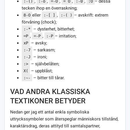
,
,
,
,
,
– dessa
:-()
:-o
=-O
= O
:-0
:O
tecken ihop en överraskning;
eller
,
– avskrift: extrem
8-O
:-[ ]
:-( )
förvåning (chock);
– dysterhet, bitterhet;
:-*
,
,
– irritation;
=P
=-P
:-P
– avsky;
xP
– sarkasm;
:-7
– ironi;
:-J
– självbelåten;
:>
– uppblåst;
X(
– bitter till tårar.
:~-
VAD ANDRA KLASSISKA
TEXTIKONER BETYDER
Nedan ger jag ett antal enkla symboliska
uttryckssymboler som återspeglar människors tillstånd,
karaktärsdrag, deras attityd till samtalspartner,