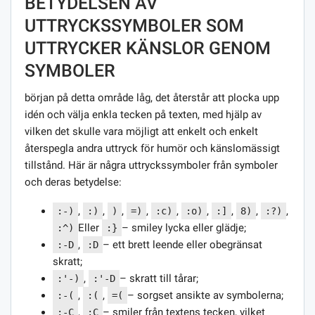
BETYDELSEN AV
UTTRYCKSSYMBOLER SOM
UTTRYCKER KÄNSLOR GENOM
SYMBOLER
början på detta område låg, det återstår att plocka upp
idén och välja enkla tecken på texten, med hjälp av
vilken det skulle vara möjligt att enkelt och enkelt
återspegla andra uttryck för humör och känslomässigt
tillstånd. Här är några uttryckssymboler från symboler
och deras betydelse:
,
,
,
,
,
,
,
,
,
:-)
:)
)
=)
:c)
:o)
:]
8)
:?)
Eller
– smiley lycka eller glädje;
:^)
:}
,
– ett brett leende eller obegränsat
:-D
:D
skratt;
,
– skratt till tårar;
:'-)
:'-D
,
,
– sorgset ansikte av symbolerna;
:-(
:(
=(
,
– smiler från textens tecken, vilket
:-C
:C