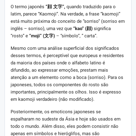
O termo japonês
“顔 文字”,
quando traduzido para o
latim, parece “Kaomoji”. Na verdade, a frase “kaomoji”
está muito próxima do conceito de “sorriso” (sorriso em
inglês – sorriso), uma vez que
“kao” (顔)
significa
“rosto” e
“moji” (文字)
– “símbolo”, ” carta”.
Mesmo com uma análise superficial dos significados
desses termos, é perceptível que europeus e residentes
da maioria dos países onde o alfabeto latino é
difundido, ao expressar emoções, prestam mais
atenção a um elemento como a boca (sorriso). Para os
japoneses, todos os componentes do rosto são
importantes, principalmente os olhos. Isso é expresso
em kaomoji verdadeiro (não modificado).
Posteriormente, os emoticons japoneses se
espalharam no sudeste da Ásia e hoje são usados ​​em
todo o mundo. Além disso, eles podem consistir não
apenas em símbolos e hieróglifos, mas são