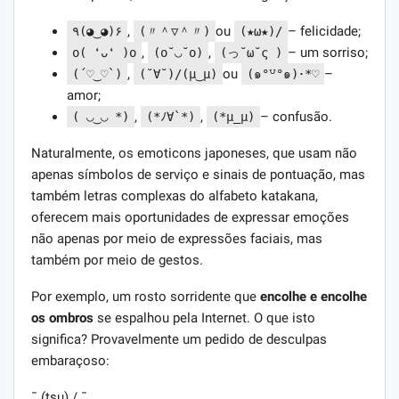
,
ou
– felicidade;
٩(◕‿◕)۶
(〃＾▽＾〃)
(★ω★)/
,
,
– um sorriso;
o( ❛ᴗ❛ )o
(o˘◡˘o)
(っ˘ω˘ς )
,
ou
–
(´♡‿♡`)
(˘∀˘)/(μ‿μ)
(๑°꒵°๑)･*♡
amor;
,
,
– confusão.
( ◡‿◡ *)
(*ﾉ∀`*)
(*μ_μ)
Naturalmente, os emoticons japoneses, que usam não
apenas símbolos de serviço e sinais de pontuação, mas
também letras complexas do alfabeto katakana,
oferecem mais oportunidades de expressar emoções
não apenas por meio de expressões faciais, mas
também por meio de gestos.
Por exemplo, um rosto sorridente que
encolhe e encolhe
os ombros
se espalhou pela Internet. O que isto
significa? Provavelmente um pedido de desculpas
embaraçoso:
¯ (tsu) / ¯