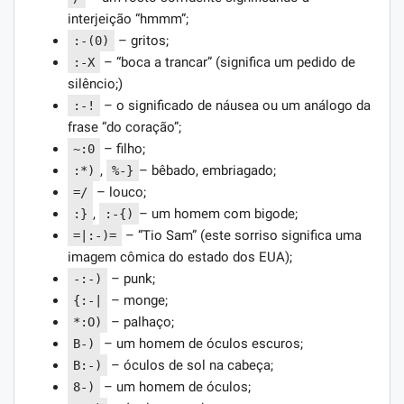
interjeição “hmmm”;
– gritos;
:-(0)
– “boca a trancar” (significa um pedido de
:-X
silêncio;)
– o significado de náusea ou um análogo da
:-!
frase “do coração”;
– filho;
~:0
,
– bêbado, embriagado;
:*)
%-}
– louco;
=/
,
– um homem com bigode;
:}
:-{)
– “Tio Sam” (este sorriso significa uma
=|:-)=
imagem cômica do estado dos EUA);
– punk;
-:-)
– monge;
{:-|
– palhaço;
*:O)
– um homem de óculos escuros;
B-)
– óculos de sol na cabeça;
B:-)
– um homem de óculos;
8-)