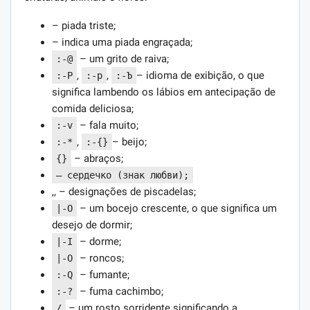
– piada triste;
– indica uma piada engraçada;
– um grito de raiva;
:-@
,
,
– idioma de exibição, o que
:-P
:-p
:-Ъ
significa lambendo os lábios em antecipação de
comida deliciosa;
– fala muito;
:-v
,
– beijo;
:-*
:-{}
– abraços;
{}
— сердечко (знак любви);
,, – designações de piscadelas;
– um bocejo crescente, o que significa um
|-О
desejo de dormir;
– dorme;
|-I
– roncos;
|-O
– fumante;
:-Q
– fuma cachimbo;
:-?
– um rosto sorridente significando a
/