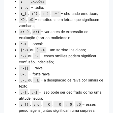
:- — скорбь;
– tédio;
:-o,
,
,
,
– chorando emoticon;
:_(
:'(
:~(
:*(
,
– emoticons em letras que significam
XD
xD
zombaria;
,
– variantes de expressão de
>:-D
>:)
exultação (sorriso malicioso);
– oscal;
:->
ou
– um sorriso insidioso;
}:->
]:->
ou
– esses smilies podem significar
:-/
:-
confusão, indecisão;
– raiva;
:-||
– forte raiva
D-:
ou
– a designação de raiva por sinais de
:-E
:E
texto;
,
– isso pode ser decifrado como uma
:-|
:-I
atitude neutra;
,
,
,
,
,
– esses
:-()
:-o
=-O
= O
:-0
:O
personagens juntos significam uma surpresa;