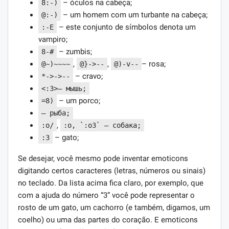
– óculos na cabeça;
8:-)
– um homem com um turbante na cabeça;
@:-)
– este conjunto de símbolos denota um
:-E
vampiro;
– zumbis;
8-#
,
,
– rosa;
@~)~~~~
@}->--
@)-v--
– cravo;
*->->--
<:3>— мышь;
– um porco;
=8)
— рыба;
,
:o/
:o, `:o3` — собака;
– gato;
:3
Se desejar, você mesmo pode inventar emoticons
digitando certos caracteres (letras, números ou sinais)
no teclado. Da lista acima fica claro, por exemplo, que
com a ajuda do número “3” você pode representar o
rosto de um gato, um cachorro (e também, digamos, um
coelho) ou uma das partes do coração. E emoticons