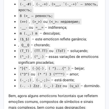
,
,
(-_-#)
(-_-¤)
(>__, `(-_-+)` — злость,
ярость;
8 (>_ — ревность;
,
ou
(>>)
(>_>)
(<_>— недоверие;
ou
– indiferença;
-__-
=__=
– desculpas;
m (._.) m
– este emoticon reflete ganância;
($_$)
,
– chorando;
Q__Q
,
ou
– soluçando;
(T_T)
(TT.TT)
(ToT)
,
– essas variações de emoticons
(^_~)
(^_-)
significam piscadelas;
,
,
– beijar;
^}{^
(-}{-)
( ^}...{^ )
ou
– amor;
(^3^)
(* ^) 3 (*^^*)
,
– está doente;
(-_-;)
(-_-;)~
,
ou
– dormindo.
(-. -) Zzz
(-_-) Zzz
(u_u)
Bem, agora alguns emoticons horizontais que refletem
emoções comuns, compostos de símbolos e sinais
mais complexos, bem como suas designações: