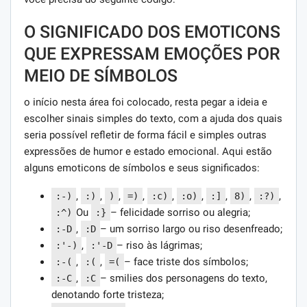
O SIGNIFICADO DOS EMOTICONS
QUE EXPRESSAM EMOÇÕES POR
MEIO DE SÍMBOLOS
o início nesta área foi colocado, resta pegar a ideia e
escolher sinais simples do texto, com a ajuda dos quais
seria possível refletir de forma fácil e simples outras
expressões de humor e estado emocional. Aqui estão
alguns emoticons de símbolos e seus significados:
,
,
,
,
,
,
,
,
,
:-)
:)
)
=)
:c)
:o)
:]
8)
:?)
Ou
– felicidade sorriso ou alegria;
:^)
:}
,
– um sorriso largo ou riso desenfreado;
:-D
:D
,
– riso às lágrimas;
:'-)
:'-D
,
,
– face triste dos símbolos;
:-(
:(
=(
,
– smilies dos personagens do texto,
:-C
:C
denotando forte tristeza;