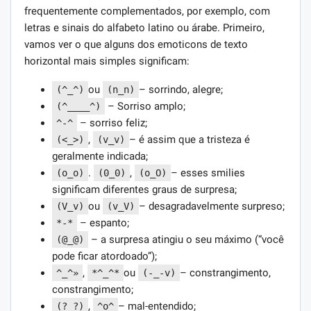
frequentemente complementados, por exemplo, com
letras e sinais do alfabeto latino ou árabe. Primeiro,
vamos ver o que alguns dos emoticons de texto
horizontal mais simples significam:
ou
– sorrindo, alegre;
(^_^)
(n_n)
– Sorriso amplo;
(^____^)
– sorriso feliz;
^-^
,
– é assim que a tristeza é
(<_>)
(v_v)
geralmente indicada;
.
,
– esses smilies
(o_o)
(0_0)
(o_O)
significam diferentes graus de surpresa;
ou
– desagradavelmente surpreso;
(V_v)
(v_V)
– espanto;
*-*
– a surpresa atingiu o seu máximo (“você
(@_@)
pode ficar atordoado”);
,
ou
– constrangimento,
^_^»
*^_^*
(-_-v)
constrangimento;
,
– mal-entendido;
(?_?)
^o^