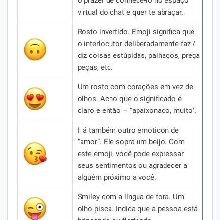
o prazer de conhecê-lo no espaço
virtual do chat e quer te abraçar.
Rosto invertido.
Emoji significa que
o interlocutor deliberadamente faz /
diz coisas estúpidas, palhaços, prega
peças, etc.
Um rosto com corações em vez de
olhos.
Acho que o significado é
claro e então – “apaixonado, muito”.
Há também outro emoticon de
“amor”.
Ele sopra um beijo.
Com
este emoji, você pode expressar
seus sentimentos ou agradecer a
alguém próximo a você.
Smiley com a língua de fora.
Um
olho pisca.
Indica que a pessoa está