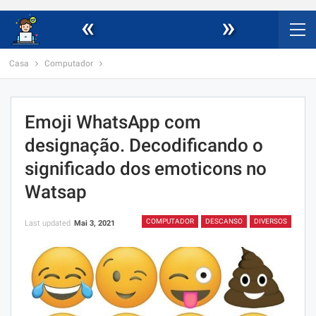
«
»
Casa
Computador
Emoji WhatsApp com
designação. Decodificando o
significado dos emoticons no
Watsap
COMPUTADOR
DESCANSO
DIVERSOS
Last updated
Mai 3, 2021