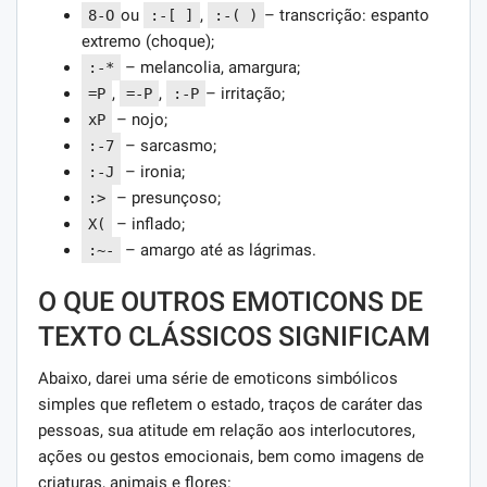
ou
,
– transcrição: espanto
8-O
:-[ ]
:-( )
extremo (choque);
– melancolia, amargura;
:-*
,
,
– irritação;
=P
=-P
:-P
– nojo;
xP
– sarcasmo;
:-7
– ironia;
:-J
– presunçoso;
:>
– inflado;
X(
– amargo até as lágrimas.
:~-
O QUE OUTROS EMOTICONS DE
TEXTO CLÁSSICOS SIGNIFICAM
Abaixo, darei uma série de emoticons simbólicos
simples que refletem o estado, traços de caráter das
pessoas, sua atitude em relação aos interlocutores,
ações ou gestos emocionais, bem como imagens de
criaturas, animais e flores: