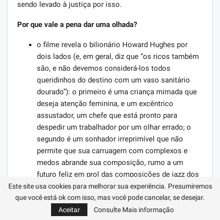
sendo levado à justiça por isso.
Por que vale a pena dar uma olhada?
o filme revela o bilionário Howard Hughes por
dois lados (e, em geral, diz que “os ricos também
são, e não devemos considerá-los todos
queridinhos do destino com um vaso sanitário
dourado”): o primeiro é uma criança mimada que
deseja atenção feminina, e um excêntrico
assustador, um chefe que está pronto para
despedir um trabalhador por um olhar errado; o
segundo é um sonhador irreprimível que não
permite que sua carruagem com complexos e
medos abrande sua composição, rumo a um
futuro feliz em prol das composições de jazz dos
anos 30-40, processadas por Howard Shore de
Este site usa cookies para melhorar sua experiência. Presumiremos
decorações retrô de alta qualidade com modelos
que você está ok com isso, mas você pode cancelar, se desejar.
de aviões da época, cafés e estúdios de cinema
Aceitar
Consulte Mais informação