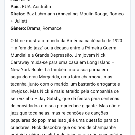
País:
EUA, Austrália
Diretor:
Baz Luhrmann (Annealing, Moulin Rouge, Romeo
+ Juliet)
Gênero:
Drama, Romance
O filme mostra o mundo da América na década de 1920
– a “era do jazz” ou a década entre a Primeira Guerra
Mundial e a Grande Depressão. Um jovem Nick
Carraway muda-se para uma casa em Long Island –
New York Ruble. Lá também mora sua prima em
segundo grau Margarida, uma loira charmosa, mas
tacanha, junto com o marido, um bastardo arrogante e
invejoso. Mas Nick é mais atraído pela companhia de
seu vizinho – Jay Gatsby, que dá festas para centenas
de convidados em sua propriedade gigante. Mas não é
jazz que toca nelas, mas re-canções de canções
populares do pop, mas isso já é uma questão para os
criadores. Nick descobre que os rios de champanhe
proibido, chique e glitter de joias caras são necessários