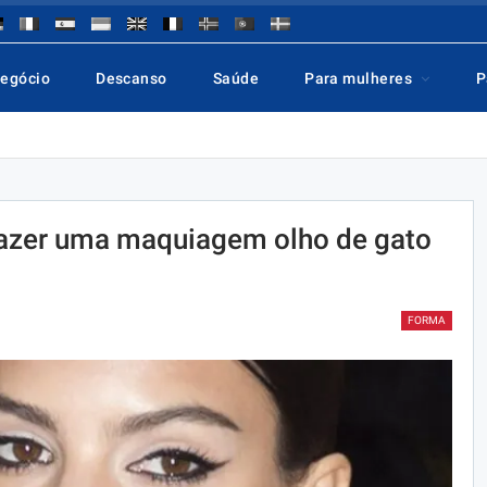
negócio
Descanso
Saúde
Para mulheres
P
fazer uma maquiagem olho de gato
FORMA