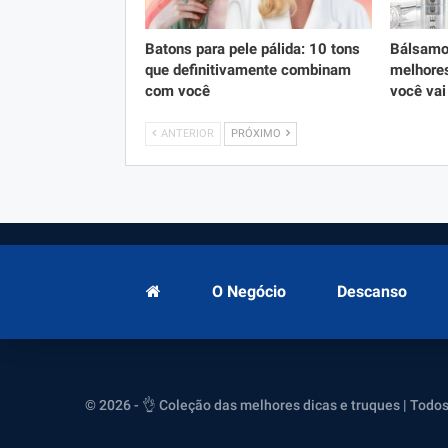
Batons para pele pálida: 10 tons
Bálsamo 
que definitivamente combinam
melhores
com você
você vai
ANTERIOR
PRÓXIMO
O Negócio
Descanso
© 2026 - 👌 Coleção das melhores dicas e truques | Todos