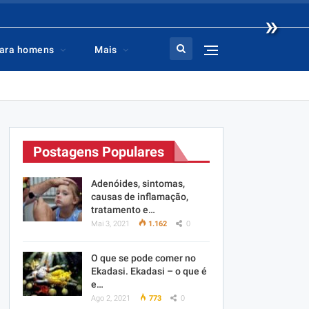
»
ara homens
Mais
Postagens Populares
Adenóides, sintomas,
causas de inflamação,
tratamento e…
Mai 3, 2021
1.162
0
O que se pode comer no
Ekadasi. Ekadasi – o que é
e…
Ago 2, 2021
773
0