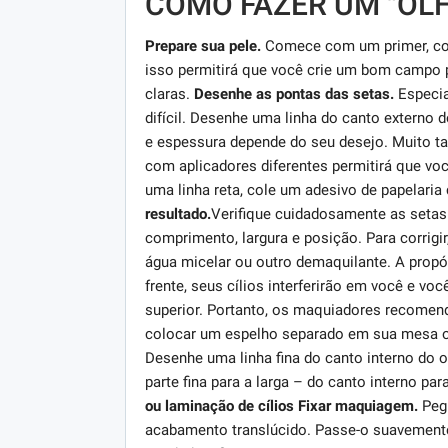
COMO FAZER UM "OLH
Prepare sua pele.
Comece com um primer, corr
isso permitirá que você crie um bom campo p
claras.
Desenhe as pontas das setas.
Especia
difícil. Desenhe uma linha do canto externo
e espessura depende do seu desejo. Muito t
com aplicadores diferentes permitirá que voc
uma linha reta, cole um adesivo de papelar
resultado.
Verifique cuidadosamente as seta
comprimento, largura e posição. Para corri
água micelar ou outro demaquilante. A propó
frente, seus cílios interferirão em você e 
superior. Portanto, os maquiadores recomend
colocar um espelho separado em sua mesa ou
Desenhe uma linha fina do canto interno do 
parte fina para a larga – do canto interno par
ou laminação de cílios
Fixar maquiagem.
Pegu
acabamento translúcido. Passe-o suavemente