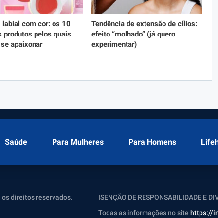
labial com cor: os 10
Tendência de extensão de cílios:
 produtos pelos quais
efeito “molhado” (já quero
 se apaixonar
experimentar)
Saúde
Para Mulheres
Para Homens
Life
 os direitos reservados.
ISENÇÃO DE RESPONSABILIDADE E D
Todas as informações no site
https://