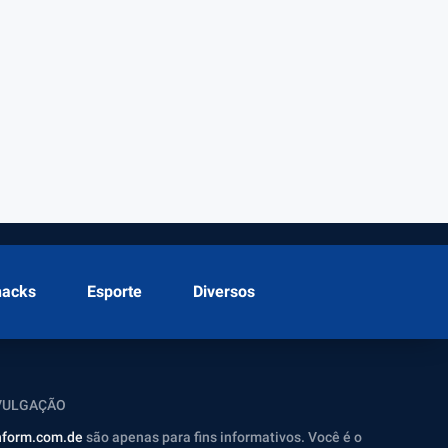
hacks
Esporte
Diversos
IVULGAÇÃO
inform.com.de
são apenas para fins informativos. Você é o