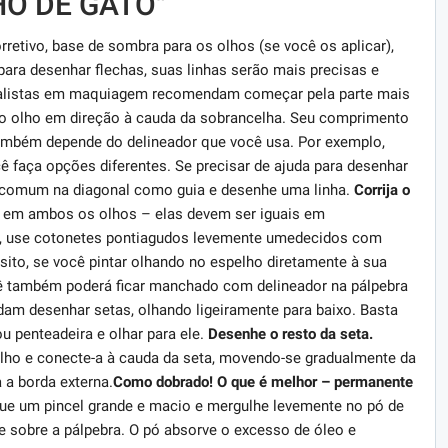
O DE GATO"
etivo, base de sombra para os olhos (se você os aplicar),
ara desenhar flechas, suas linhas serão mais precisas e
listas em maquiagem recomendam começar pela parte mais
 do olho em direção à cauda da sobrancelha. Seu comprimento
ambém depende do delineador que você usa. Por exemplo,
ê faça opções diferentes. Se precisar de ajuda para desenhar
ia comum na diagonal como guia e desenhe uma linha.
Corrija o
s em ambos os olhos – elas devem ser iguais em
gir, use cotonetes pontiagudos levemente umedecidos com
sito, se você pintar olhando no espelho diretamente à sua
você também poderá ficar manchado com delineador na pálpebra
am desenhar setas, olhando ligeiramente para baixo. Basta
 penteadeira e olhar para ele.
Desenhe o resto da seta.
olho e conecte-a à cauda da seta, movendo-se gradualmente da
a a borda externa.
Como dobrado! O que é melhor – permanente
e um pincel grande e macio e mergulhe levemente no pó de
 sobre a pálpebra. O pó absorve o excesso de óleo e