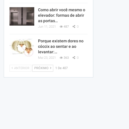
Como abrir você mesmo o
elevador: formas de abrir
as portas…
Jun 11, 2021
487
0
Porque existem dores no
cóccix ao sentar e ao
levantar:…
Mai 23, 2021
363
0
ANTERIOR
PRÓXIMO
1 De 407