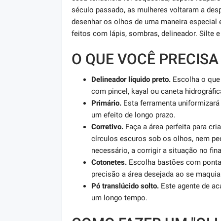
século passado, as mulheres voltaram a desp
desenhar os olhos de uma maneira especial e,
feitos com lápis, sombras, delineador. Silte e 
O QUE VOCÊ PRECISA
Delineador líquido preto.
Escolha o que f
com pincel, kayal ou caneta hidrográfic
Primário.
Esta ferramenta uniformizará a
um efeito de longo prazo.
Corretivo.
Faça a área perfeita para cr
círculos escuros sob os olhos, nem pe
necessário, a corrigir a situação no fi
Cotonetes.
Escolha bastões com pontas
precisão a área desejada ao se maquiar
Pó translúcido solto.
Este agente de aca
um longo tempo.