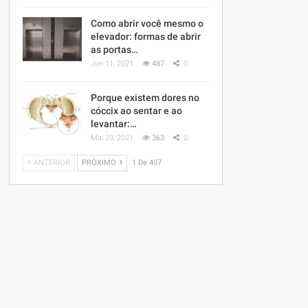
Como abrir você mesmo o
elevador: formas de abrir
as portas…
Jun 11, 2021
487
0
Porque existem dores no
cóccix ao sentar e ao
levantar:…
Mai 23, 2021
363
0
ANTERIOR
PRÓXIMO
1 De 407