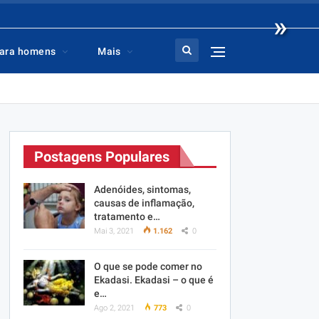
»
ara homens
Mais
Postagens Populares
Adenóides, sintomas,
causas de inflamação,
tratamento e…
Mai 3, 2021
1.162
0
O que se pode comer no
Ekadasi. Ekadasi – o que é
e…
Ago 2, 2021
773
0