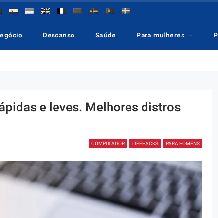
negócio
Descanso
Saúde
Para mulheres
P
ápidas e leves. Melhores distros
COMPUTADOR
LIFEHACKS
PARA HOMENS