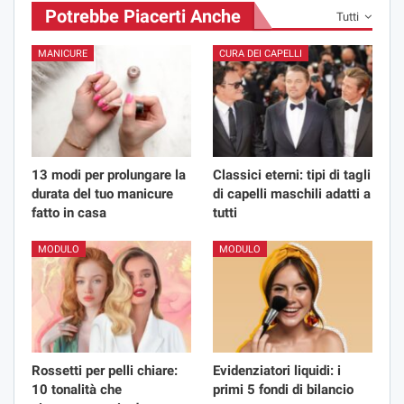
Potrebbe Piacerti Anche
Tutti
MANICURE
CURA DEI CAPELLI
13 modi per prolungare la
Classici eterni: tipi di tagli
durata del tuo manicure
di capelli maschili adatti a
fatto in casa
tutti
MODULO
MODULO
Rossetti per pelli chiare:
Evidenziatori liquidi: i
10 tonalità che
primi 5 fondi di bilancio