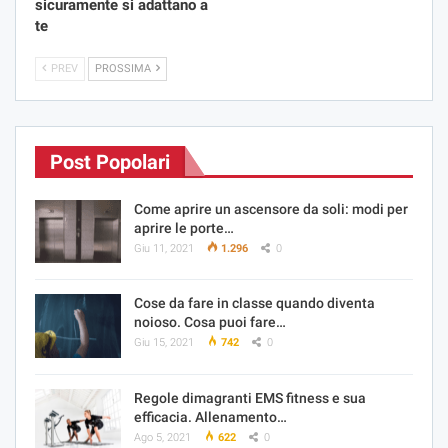
sicuramente si adattano a
te
PREV
PROSSIMA
Post Popolari
Come aprire un ascensore da soli: modi per
aprire le porte…
Giu 11, 2021
1.296
0
Cose da fare in classe quando diventa
noioso. Cosa puoi fare…
Giu 15, 2021
742
0
Regole dimagranti EMS fitness e sua
efficacia. Allenamento…
Ago 5, 2021
622
0