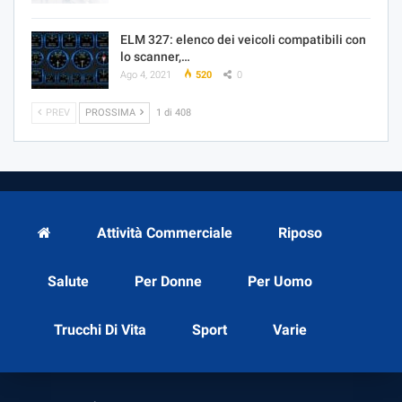
ELM 327: elenco dei veicoli compatibili con
lo scanner,…
Ago 4, 2021
520
0
PREV
PROSSIMA
1 di 408
Attività Commerciale
Riposo
Salute
Per Donne
Per Uomo
Trucchi Di Vita
Sport
Varie