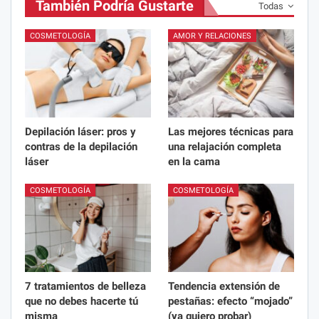
También Podría Gustarte
Todas
COSMETOLOGÍA
AMOR Y RELACIONES
Depilación láser: pros y
Las mejores técnicas para
contras de la depilación
una relajación completa
láser
en la cama
COSMETOLOGÍA
COSMETOLOGÍA
7 tratamientos de belleza
Tendencia extensión de
que no debes hacerte tú
pestañas: efecto “mojado”
misma
(ya quiero probar)