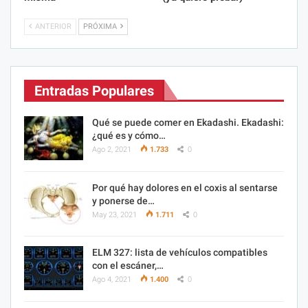
ANTERIOR
PRÓXIMA
Entradas Populares
Qué se puede comer en Ekadashi. Ekadashi:
¿qué es y cómo…
Ago 2, 2021
1.733
0
Por qué hay dolores en el coxis al sentarse
y ponerse de…
May 23, 2021
1.711
0
ELM 327: lista de vehículos compatibles
con el escáner,…
Ago 4, 2021
1.400
0