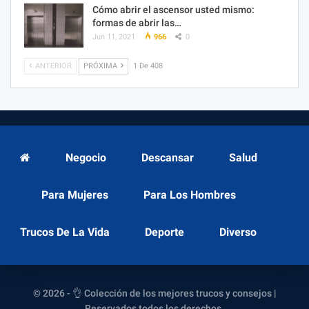
Cómo abrir el ascensor usted mismo:
formas de abrir las…
Jun 11, 2021
966
0
ANTERIOR
PRÓXIMA
1 De 408
Negocio
Descansar
Salud
Para Mujeres
Para Los Hombres
Trucos De La Vida
Deporte
Diverso
© 2026 - 👌 Colección de los mejores trucos y consejos |
Reservados todos los derechos.