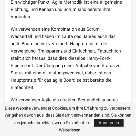
Ein wichtiger Punkt: Agile Methodik ist eine allgemeine
Richtung, und Kanban und Scrum sind bereits ihre
Varianten.
Wir verwenden eine Kombination aus Scrum +
Wasserfall und haben im Laufe des Jahres auch das
agile Board selbst verfeinert. Hauptgrund für die
Verwendung: Transparenz und Einfachheit. Tatsächlich
stellt sich heraus, dass dies dieselbe Henry-Ford-
Pipeline ist: Der Übergang einer Aufgabe von Status zu
Status mit einem Leistungswechsel, daher ist das
Hauptprinzip für das agile Board selbst bereits die
Einfachheit.
Wir verwenden Agile als direkten Bestandteil unseres
Workflows, sodass alle Projekte, von der Marken- und
Diese Website verwendet Cookies, um Ihre Erfahrung zu verbessern.
Website-Entwicklung bis hin zu unserer KI und dem
Wir gehen davon aus, dass Sie damit einverstanden sind, Sie können
nativen Werbestartup NativeOS, genau nach diesem
sich jedoch abmelden, wenn Sie möchten.
Annehmen
Workflow im Chernika-Büro ausgeführt werden.
Weiterlesen