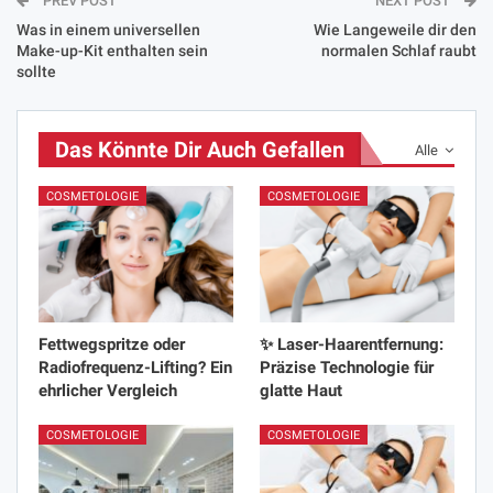
PREV POST
NEXT POST
Was in einem universellen
Wie Langeweile dir den
Make-up-Kit enthalten sein
normalen Schlaf raubt
sollte
Das Könnte Dir Auch Gefallen
Alle
COSMETOLOGIE
COSMETOLOGIE
Fettwegspritze oder
✨ Laser-Haarentfernung:
Radiofrequenz-Lifting? Ein
Präzise Technologie für
ehrlicher Vergleich
glatte Haut
COSMETOLOGIE
COSMETOLOGIE