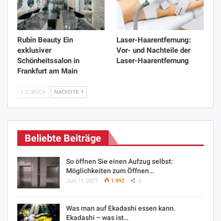
Rubin Beauty Ein
Laser-Haarentfernung:
exklusiver
Vor- und Nachteile der
Schönheitssalon in
Laser-Haarentfernung
Frankfurt am Main
ZURÜCK
NÄCHSTE
Beliebte Beiträge
So öffnen Sie einen Aufzug selbst:
Möglichkeiten zum Öffnen…
Juni 11, 2021
1.992
0
Was man auf Ekadashi essen kann.
Ekadashi – was ist…