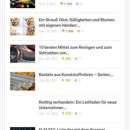
Aug. 2, 2021
1.763
0
Ein Strauß Obst, Süßigkeiten und Blumen
mit eigenen Händen:…
Dez. 16, 2021
1.586
0
10 besten Mittel zum Reinigen und zum
Schrubben von…
Dez. 29, 2021
953
0
Basteln aus Kunststoffrohren – Sorten,…
Juni 20, 2021
787
0
Richtig verhandeln: Ein Leitfaden für neue
Unternehmer.…
Jan. 11, 2022
719
0
ELM 327: Liste der mit dem Scanner