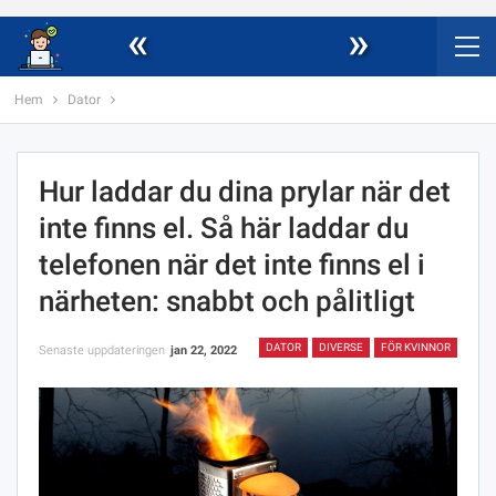
«
»
Hem
Dator
Hur laddar du dina prylar när det
inte finns el. Så här laddar du
telefonen när det inte finns el i
närheten: snabbt och pålitligt
DATOR
DIVERSE
FÖR KVINNOR
Senaste uppdateringen
jan 22, 2022