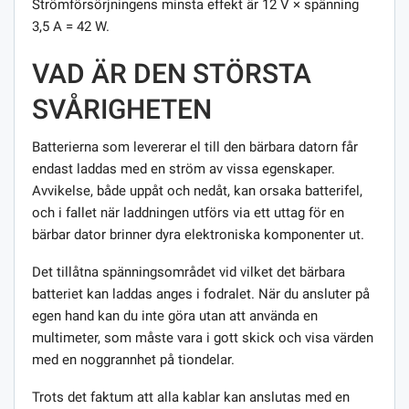
Strömförsörjningens minsta effekt är 12 V × spänning
3,5 A = 42 W.
VAD ÄR DEN STÖRSTA
SVÅRIGHETEN
Batterierna som levererar el till den bärbara datorn får
endast laddas med en ström av vissa egenskaper.
Avvikelse, både uppåt och nedåt, kan orsaka batterifel,
och i fallet när laddningen utförs via ett uttag för en
bärbar dator brinner dyra elektroniska komponenter ut.
Det tillåtna spänningsområdet vid vilket det bärbara
batteriet kan laddas anges i fodralet. När du ansluter på
egen hand kan du inte göra utan att använda en
multimeter, som måste vara i gott skick och visa värden
med en noggrannhet på tiondelar.
Trots det faktum att alla kablar kan anslutas med en