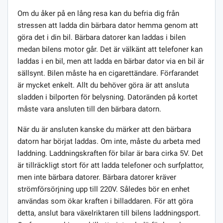
Om du åker på en lång resa kan du befria dig från
stressen att ladda din bärbara dator hemma genom att
göra det i din bil. Bärbara datorer kan laddas i bilen
medan bilens motor går. Det är välkänt att telefoner kan
laddas i en bil, men att ladda en bärbar dator via en bil är
sällsynt. Bilen måste ha en cigarettändare. Förfarandet
är mycket enkelt. Allt du behöver göra är att ansluta
sladden i bilporten för belysning. Datoränden på kortet
måste vara ansluten till den bärbara datorn.
När du är ansluten kanske du märker att den bärbara
datorn har börjat laddas. Om inte, måste du arbeta med
laddning. Laddningskraften för bilar är bara cirka 5V. Det
är tillräckligt stort för att ladda telefoner och surfplattor,
men inte bärbara datorer. Bärbara datorer kräver
strömförsörjning upp till 220V. Således bör en enhet
användas som ökar kraften i billaddaren. För att göra
detta, anslut bara växelriktaren till bilens laddningsport.