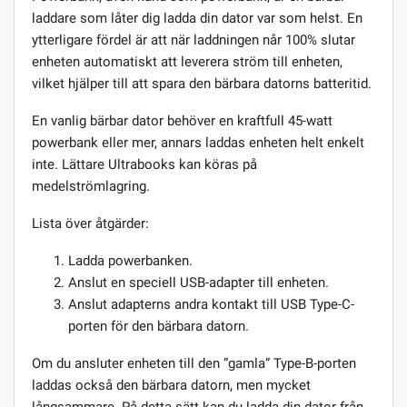
laddare som låter dig ladda din dator var som helst. En
ytterligare fördel är att när laddningen når 100% slutar
enheten automatiskt att leverera ström till enheten,
vilket hjälper till att spara den bärbara datorns batteritid.
En vanlig bärbar dator behöver en kraftfull 45-watt
powerbank eller mer, annars laddas enheten helt enkelt
inte. Lättare Ultrabooks kan köras på
medelströmlagring.
Lista över åtgärder:
Ladda powerbanken.
Anslut en speciell USB-adapter till enheten.
Anslut adapterns andra kontakt till USB Type-C-
porten för den bärbara datorn.
Om du ansluter enheten till den ”gamla” Type-B-porten
laddas också den bärbara datorn, men mycket
långsammare. På detta sätt kan du ladda din dator från