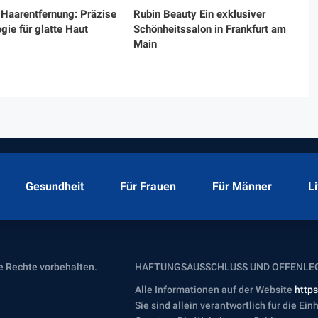
Haarentfernung: Präzise
Rubin Beauty Ein exklusiver
gie für glatte Haut
Schönheitssalon in Frankfurt am
Main
Gesundheit
Für Frauen
Für Männer
L
le Rechte vorbehalten.
HAFTUNGSAUSSCHLUSS UND OFFENLE
Alle Informationen auf der Website
http
Sie sind allein verantwortlich für die Ei