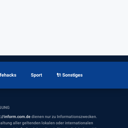
ifehacks
Sport
🔌 Sonstiges
GUNG
s://inform.com.de
dienen nur zu Informationszwecken.
nhaltung aller geltenden lokalen oder internationalen