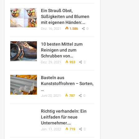
Ein Strauß Obst,
Süßigkeiten und Blumen
mit eigenen Händen:…
Dez. 16, 2021
1.586
0
10 besten Mittel zum
Reinigen und zum
Schrubben von…
Dez. 29, 2021
953
0
Basteln aus
Kunststoffrohren – Sorten,
…
Juni 20, 2021
787
0
Richtig verhandeln: Ein
Leitfaden für neue
Unternehmer.…
Jan. 11, 2022
719
0