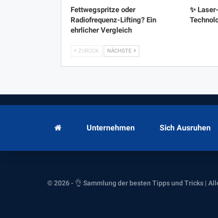
Fettwegspritze oder
✨ Laser-
Radiofrequenz-Lifting? Ein
Technolo
ehrlicher Vergleich
ZURÜCK
NÄCHSTE
Unternehmen
Sich Ausruhen
© 2026 - 👌 Sammlung der besten Tipps und Tricks | Al