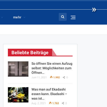
»
mehr
Beliebte Beiträge
So öffnen Sie einen Aufzug
selbst: Möglichkeiten zum
Öffnen…
Juni 11, 2021
1.992
0
Was man auf Ekadashi
essen kann. Ekadashi –
was ist…
Aug. 2, 2021
1.763
0