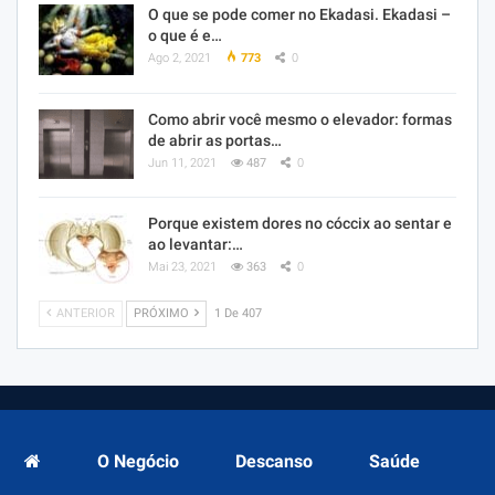
O que se pode comer no Ekadasi. Ekadasi –
o que é e…
Ago 2, 2021
773
0
Como abrir você mesmo o elevador: formas
de abrir as portas…
Jun 11, 2021
487
0
Porque existem dores no cóccix ao sentar e
ao levantar:…
Mai 23, 2021
363
0
ANTERIOR
PRÓXIMO
1 De 407
O Negócio
Descanso
Saúde