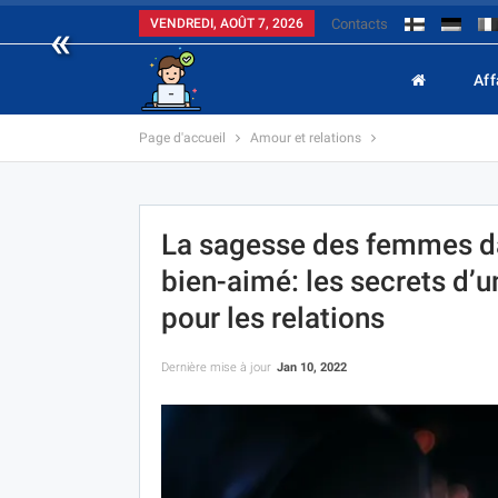
«
VENDREDI, AOÛT 7, 2026
Contacts
Aff
Page d'accueil
Amour et relations
La sagesse des femmes d
bien-aimé: les secrets d’u
pour les relations
Dernière mise à jour
Jan 10, 2022