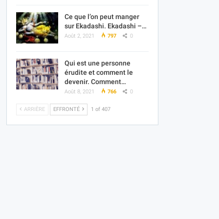
Ce que l’on peut manger
sur Ekadashi. Ekadashi –…
Août 2, 2021
797
0
Qui est une personne
érudite et comment le
devenir. Comment…
Août 8, 2021
766
0
ARRIÈRE
EFFRONTÉ
1 of 407