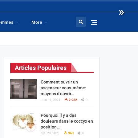
»
hommes
More
Articles Populaires
Comment ouvrir un
ascenseur vous-même:
moyens d’ouvrir…
Juin 11, 2021
2 952
0
Pourquoi il y a des
douleurs dans le coccyx en
position…
Mai 23, 2021
963
0